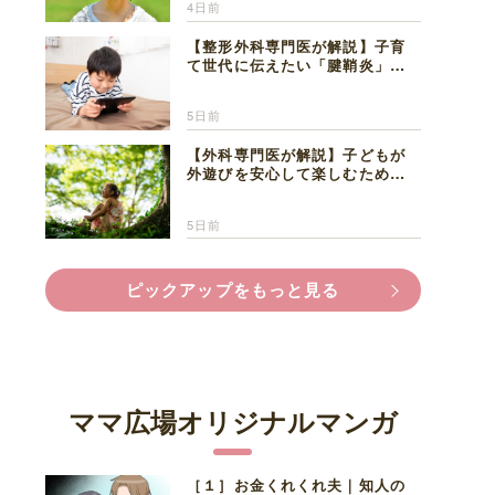
4日前
【整形外科専門医が解説】子育
て世代に伝えたい「腱鞘炎」の
正しい知識と対処法
5日前
【外科専門医が解説】子どもが
外遊びを安心して楽しむため
に、家族で知っておきたいマダ
ニ対策
5日前
ピックアップをもっと見る
ママ広場オリジナルマンガ
［１］お金くれくれ夫｜知人の