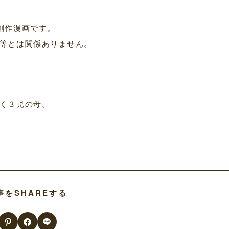
創作漫画です。
等とは関係ありません。
く３児の母。
事をSHAREする