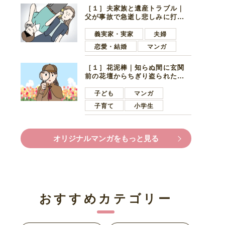
［１］夫家族と遺産トラブル｜
父が事故で急逝し悲しみに打ち
ひしがれる妻を力強い言葉で励
ます夫
義実家・実家
夫婦
恋愛・結婚
マンガ
［１］花泥棒｜知らぬ間に玄関
前の花壇からちぎり盗られたチ
ューリップ。朝の楽しみを奪わ
れたショックは大きい
子ども
マンガ
子育て
小学生
オリジナルマンガをもっと見る
おすすめカテゴリー