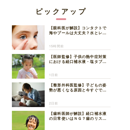
ピックアップ
【眼科医が解説】コンタクトで
海やプールは大丈夫？水とレン
ズの注意点
15時間前
【医師監修】子供の熱中症対策
における経口補水液・塩タブレ
ットの適切な活用法と水分補給
の注意点
1日前
【整形外科医監修】子どもの姿
勢が悪くなる原因と今すぐでき
る改善習慣４選
2日前
【歯科医師が解説】経口補水液
の日常使いはＮＧ？歯のリスク
と熱中症対策