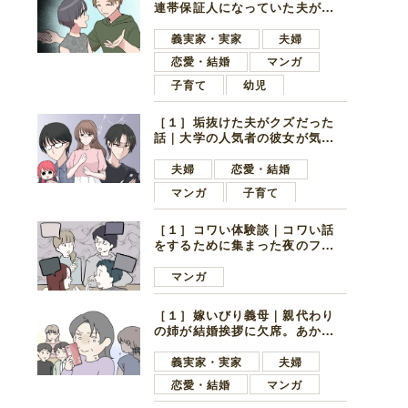
連帯保証人になっていた夫が家
の貯金を全額おろしてほしいと
言ってきた
義実家・実家
夫婦
恋愛・結婚
マンガ
子育て
幼児
［１］垢抜けた夫がクズだった
話｜大学の人気者の彼女が気に
なったのは地味で目立たない男
子学生
夫婦
恋愛・結婚
マンガ
子育て
［１］コワい体験談｜コワい話
をするために集まった夜のファ
ミレス。口火を切ったのは電車
好きの男の子ママ
マンガ
［１］嫁いびり義母｜親代わり
の姉が結婚挨拶に欠席。あから
さまに不機嫌になった義母
義実家・実家
夫婦
恋愛・結婚
マンガ