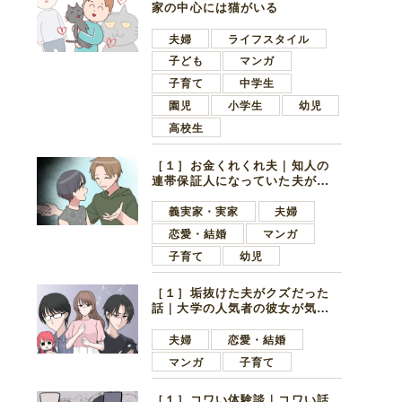
家の中心には猫がいる
夫婦
ライフスタイル
子ども
マンガ
子育て
中学生
園児
小学生
幼児
高校生
［１］お金くれくれ夫｜知人の
連帯保証人になっていた夫が家
の貯金を全額おろしてほしいと
言ってきた
義実家・実家
夫婦
恋愛・結婚
マンガ
子育て
幼児
［１］垢抜けた夫がクズだった
話｜大学の人気者の彼女が気に
なったのは地味で目立たない男
子学生
夫婦
恋愛・結婚
マンガ
子育て
［１］コワい体験談｜コワい話