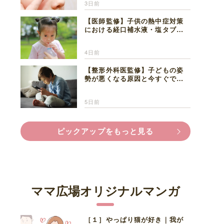
3日前
【医師監修】子供の熱中症対策
における経口補水液・塩タブレ
ットの適切な活用法と水分補給
の注意点
4日前
【整形外科医監修】子どもの姿
勢が悪くなる原因と今すぐでき
る改善習慣４選
5日前
ピックアップをもっと見る
ママ広場オリジナルマンガ
［１］やっぱり猫が好き｜我が