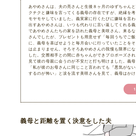
あやめさんは、夫の亮さんと生後８ヶ月のゆずちゃんと
クチクと嫌味を言ってくる義母の存在ですが、絶縁を考
モヤモヤしていました。義実家に行くたびに嫌味を言わ
出すあやめさんは、いつも代わりに言い返してくれる義
であやめさんたちの家を訪れた義母と美咲さん。来るな
さんでしたが、プレゼントも用意せず「毎回うちでご飯
に、義母を喜ばせようと毎月会いに行っていたことをそ
は止まりません。そろそろあやめさんの我慢も限界にな
した。交際相手との間に赤ちゃんができプロポーズされ
見て彼の母親に会うのが不安だと打ち明けました。義母
「私が彼のお母さんに同じこと言われても『悪気がない
するのが怖い」と涙を流す美咲さんを見て、義母はかけ
義母と距離を置く決意をした夫