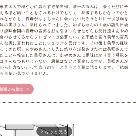
家族３人で穏やかに暮らす専業主婦。唯一の悩みは、会うたびにチ
えるほど酷いことをされるわけでもなく、我慢するしかないのかと
れながらも、義母がゆずちゃんに会いたいだろうと月に一度は顔を
妹の美咲さんに助けられていました。ゆずちゃんの１歳の誕生日会
り嫌味全開の義母の言葉を顔を引きつらせながらも受け流すあやめ
食べさせてるからプレゼントは必要ない」と平然と言う義母の言葉
んな風に言われたことにショックを受けます。その後も義母の嫌味
ってきた頃、あやめさんより先に怒りを爆発させたのは美咲さんで
たことを報告した美咲さんは、あやめさんに嫌味ばかり言う母親を
はそんなつもりじゃない、悪気はないと否定しますが、美咲さんが
から仕方ない』って言うの？」と言うと言葉に詰まります。「結婚
る言葉が見つかりません。
1話目から読む
もっと見る
arrow_forward_ios