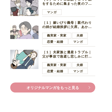
をするために集まった夜のファ
ミレス。口火を切ったのは電車
好きの男の子ママ
マンガ
［１］嫁いびり義母｜親代わり
の姉が結婚挨拶に欠席。あから
さまに不機嫌になった義母
義実家・実家
夫婦
恋愛・結婚
マンガ
［１］夫家族と遺産トラブル｜
父が事故で急逝し悲しみに打ち
ひしがれる妻を力強い言葉で励
ます夫
義実家・実家
夫婦
恋愛・結婚
マンガ
オリジナルマンガをもっと見る