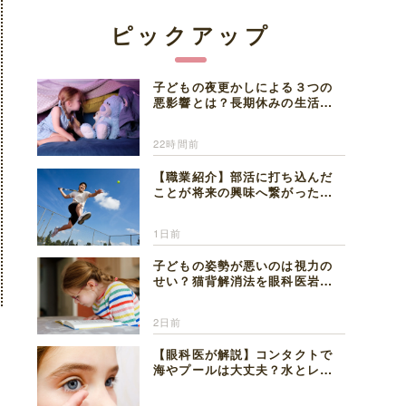
ピックアップ
子どもの夜更かしによる３つの
悪影響とは？長期休みの生活リ
ズムの整え方を精神科医が解説
22時間前
【職業紹介】部活に打ち込んだ
ことが将来の興味へ繋がった。
医師を目指した日々を振り返っ
て思うこと
1日前
子どもの姿勢が悪いのは視力の
せい？猫背解消法を眼科医岩見
理事長が解説
2日前
【眼科医が解説】コンタクトで
海やプールは大丈夫？水とレン
ズの注意点