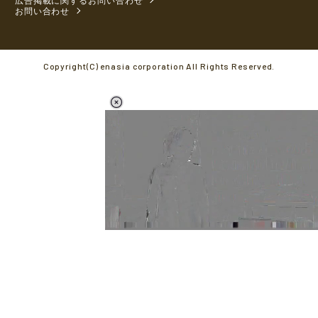
お問い合わせ
Copyright(C) enasia corporation All Rights Reserved.
L
o
/
M
a
u
d
t
e
e
d
:
5
4