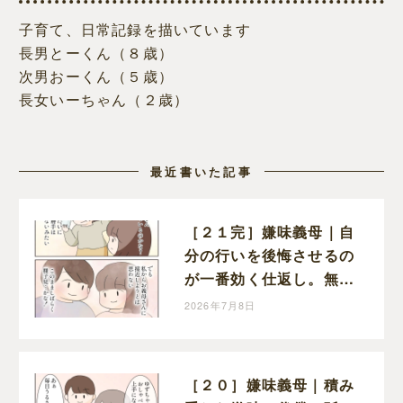
子育て、日常記録を描いています
長男とーくん（８歳）
次男おーくん（５歳）
長女いーちゃん（２歳）
最近書いた記事
［２１完］嫌味義母｜自
分の行いを後悔させるの
が一番効く仕返し。無理
に戦わず距離を取ること
2026年7月8日
を選んだ嫁
［２０］嫌味義母｜積み