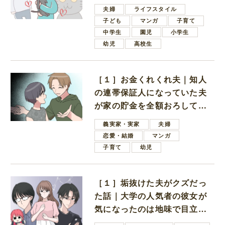
夫婦
ライフスタイル
子ども
マンガ
子育て
中学生
園児
小学生
幼児
高校生
［１］お金くれくれ夫｜知人
の連帯保証人になっていた夫
が家の貯金を全額おろしてほ
しいと言ってきた
義実家・実家
夫婦
恋愛・結婚
マンガ
子育て
幼児
［１］垢抜けた夫がクズだっ
た話｜大学の人気者の彼女が
気になったのは地味で目立た
ない男子学生