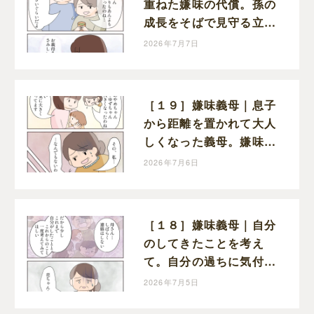
重ねた嫌味の代償。孫の
成長をそばで見守る立場
を失って寂しさを抱える
2026年7月7日
義母
［１９］嫌味義母｜息子
から距離を置かれて大人
しくなった義母。嫌味も
ないが謝罪もない
2026年7月6日
［１８］嫌味義母｜自分
のしてきたことを考え
て。自分の過ちに気付か
ない義母に距離を置くと
2026年7月5日
告げた夫