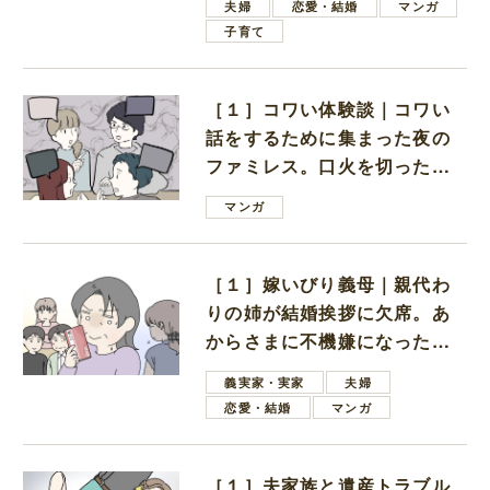
夫婦
恋愛・結婚
マンガ
子育て
［１］コワい体験談｜コワい
話をするために集まった夜の
ファミレス。口火を切ったの
は電車好きの男の子ママ
マンガ
［１］嫁いびり義母｜親代わ
りの姉が結婚挨拶に欠席。あ
からさまに不機嫌になった義
母
義実家・実家
夫婦
恋愛・結婚
マンガ
［１］夫家族と遺産トラブル