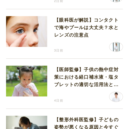
2日前
【眼科医が解説】コンタクト
で海やプールは大丈夫？水と
レンズの注意点
3日前
【医師監修】子供の熱中症対
策における経口補水液・塩タ
ブレットの適切な活用法と水
分補給の注意点
4日前
【整形外科医監修】子どもの
姿勢が悪くなる原因と今すぐ