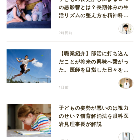
の悪影響とは？長期休みの生
活リズムの整え方を精神科医
が解説
2時間前
【職業紹介】部活に打ち込ん
だことが将来の興味へ繋がっ
た。医師を目指した日々を振
り返って思うこと
1日前
子どもの姿勢が悪いのは視力
のせい？猫背解消法を眼科医
岩見理事長が解説