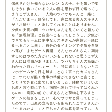
偶然見かけた知らないパパと女の子。手を繋いで楽
しそうに歩いている２人の姿を思わず目で追ってし
まうこずえさん。一人娘のツバサちゃんと一緒に
「ただいまー」帰宅しても、家に居る夫カズキさん
が「お帰り―」と返してくれることはありません。
夕飯の支度の間、ツバサちゃんを見ていてと頼んで
も「無理無理」と自室へこもってしまうし、夕飯が
できてもゲームに夢中なカズキさんが家族と一緒に
食べることは無く、自分のタイミングで夕飯を自室
へ運び、またゲーム再開。そんなカズキさんに期待
するのはやめた方がいいかもしれないと思うこずえ
さんには理由がありました。ツバサちゃんの妊娠が
わかった時も「へぇー」と、特に嬉しくもないとス
マホゲームから目を離すことなく言ったカズキさん
は、つわりが酷く食事の準備ができないと言うと、
ひとりで外食に出てしまいました。陣痛でいよいよ
お産と言う時にでも、病院へ連れて行ってはくれた
ものの、病院の前でこずえさんと荷物を下ろすと、
ゲームの続きをしたい一心でサッサと帰ってしまっ
たのです。出産の立ち合いも断られたこずえさんが
「生まれたよ！」と赤ちゃんの写真を送っても、カ