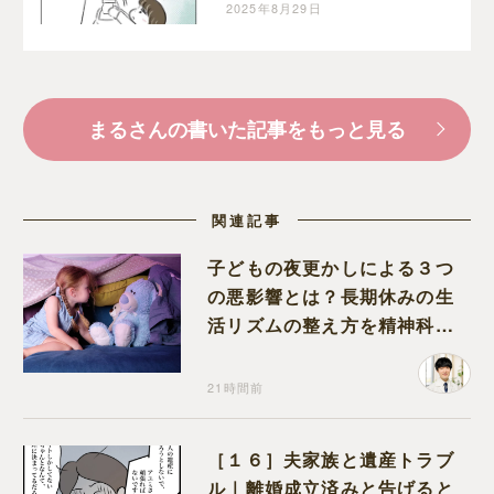
幼い娘。執着ママにロッ
2025年8月29日
クオンされた話｜まるの
育児絵日記
まるさんの書いた記事をもっと見る
関連記事
子どもの夜更かしによる３つ
の悪影響とは？長期休みの生
活リズムの整え方を精神科医
が解説
21時間前
［１６］夫家族と遺産トラブ
ル｜離婚成立済みと告げると