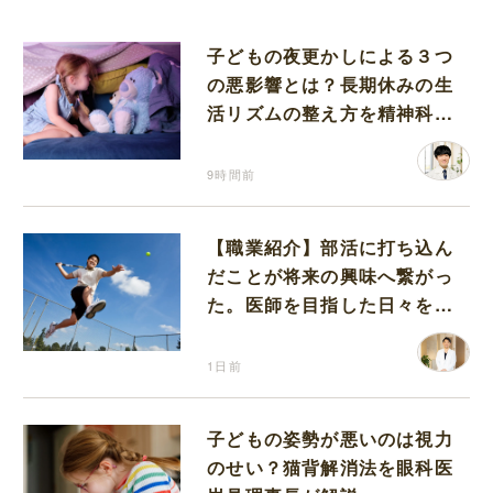
子どもの夜更かしによる３つ
の悪影響とは？長期休みの生
活リズムの整え方を精神科医
が解説
9時間前
【職業紹介】部活に打ち込ん
だことが将来の興味へ繋がっ
た。医師を目指した日々を振
り返って思うこと
1日前
子どもの姿勢が悪いのは視力
のせい？猫背解消法を眼科医