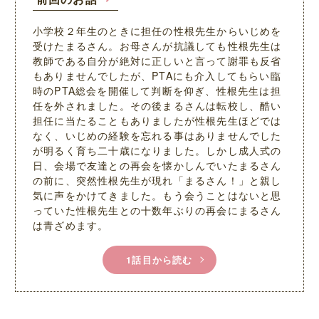
小学校２年生のときに担任の性根先生からいじめを
受けたまるさん。お母さんが抗議しても性根先生は
教師である自分が絶対に正しいと言って謝罪も反省
もありませんでしたが、PTAにも介入してもらい臨
時のPTA総会を開催して判断を仰ぎ、性根先生は担
任を外されました。その後まるさんは転校し、酷い
担任に当たることもありましたが性根先生ほどでは
なく、いじめの経験を忘れる事はありませんでした
が明るく育ち二十歳になりました。しかし成人式の
日、会場で友達との再会を懐かしんでいたまるさん
の前に、突然性根先生が現れ「まるさん！」と親し
気に声をかけてきました。もう会うことはないと思
っていた性根先生との十数年ぶりの再会にまるさん
は青ざめます。
1話目から読む