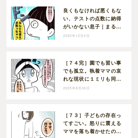
良くもなければ悪くもな
い、テストの点数に納得
がいかない息子｜まるの
育児絵日記
2025年12月4日
［７４完］園でも習い事
でも孤立。執着ママの哀
れな現状に１ミリも同情
できない。執着ママにロ
2025年8月30日
ックオンされた話｜まる
の育児絵日記
［７３］子どもの存在っ
てすごい。怒りに震える
ママを落ち着かせたのは