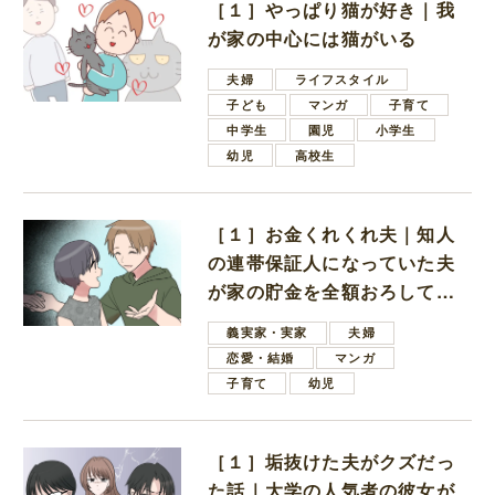
［１］やっぱり猫が好き｜我
が家の中心には猫がいる
夫婦
ライフスタイル
子ども
マンガ
子育て
中学生
園児
小学生
幼児
高校生
［１］お金くれくれ夫｜知人
の連帯保証人になっていた夫
が家の貯金を全額おろしてほ
しいと言ってきた
義実家・実家
夫婦
恋愛・結婚
マンガ
子育て
幼児
［１］垢抜けた夫がクズだっ
た話｜大学の人気者の彼女が