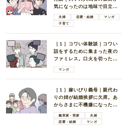
気になったのは地味で目立た
ない男子学生
夫婦
恋愛・結婚
マンガ
子育て
［１］コワい体験談｜コワい
話をするために集まった夜の
ファミレス。口火を切ったの
は電車好きの男の子ママ
マンガ
［１］嫁いびり義母｜親代わ
りの姉が結婚挨拶に欠席。あ
からさまに不機嫌になった義
母
義実家・実家
夫婦
恋愛・結婚
マンガ