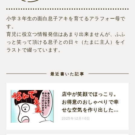
小学３年生の面白息子アキを育てるアラフォー母で
す。
育児に役立つ情報発信はあまり出来ませんが、ふふ
っと笑って頂ける息子との日々（たまに主人）をイ
ラストで綴っています。
最近書いた記事
店中が笑顔でほっこり。
お得意のおしゃべりで幸
せな空気を作り出した息
子｜まるの育児絵日記
2025年12月10日