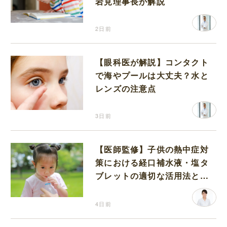
岩見理事長が解説
2日前
【眼科医が解説】コンタクト
で海やプールは大丈夫？水と
レンズの注意点
3日前
【医師監修】子供の熱中症対
策における経口補水液・塩タ
ブレットの適切な活用法と水
分補給の注意点
4日前