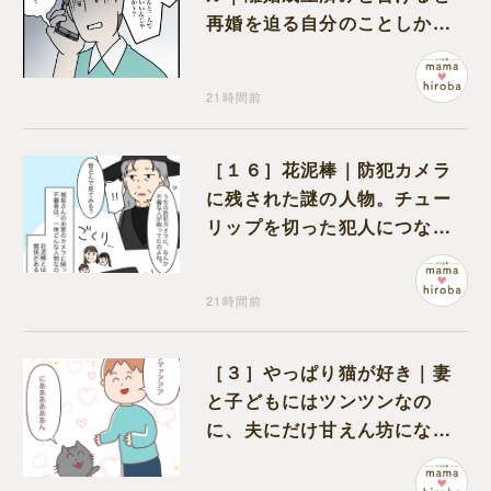
再婚を迫る自分のことしか考
えない元夫
21時間前
［１６］花泥棒｜防犯カメラ
に残された謎の人物。チュー
リップを切った犯人につなが
る証拠になるのか期待する
21時間前
［３］やっぱり猫が好き｜妻
と子どもにはツンツンなの
に、夫にだけ甘えん坊になる
猫のギャップに癒される