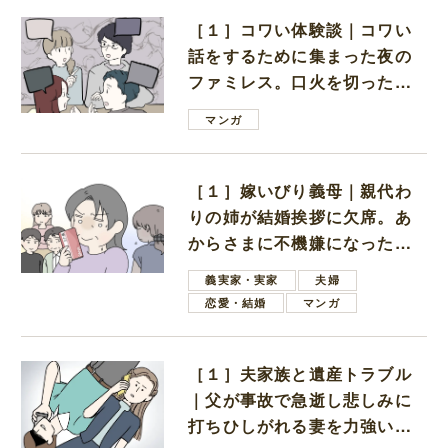
［１］コワい体験談｜コワい
話をするために集まった夜の
ファミレス。口火を切ったの
は電車好きの男の子ママ
マンガ
［１］嫁いびり義母｜親代わ
りの姉が結婚挨拶に欠席。あ
からさまに不機嫌になった義
母
義実家・実家
夫婦
恋愛・結婚
マンガ
［１］夫家族と遺産トラブル
｜父が事故で急逝し悲しみに
打ちひしがれる妻を力強い言