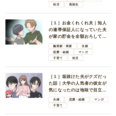
幼児
高校生
［１］お金くれくれ夫｜知人
の連帯保証人になっていた夫
が家の貯金を全額おろしてほ
しいと言ってきた
義実家・実家
夫婦
恋愛・結婚
マンガ
子育て
幼児
［１］垢抜けた夫がクズだっ
た話｜大学の人気者の彼女が
気になったのは地味で目立た
ない男子学生
夫婦
恋愛・結婚
マンガ
子育て