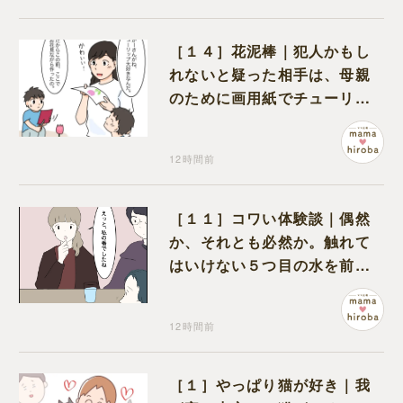
［１４］花泥棒｜犯人かもし
れないと疑った相手は、母親
のために画用紙でチューリッ
プを作っていただけだった
12時間前
［１１］コワい体験談｜偶然
か、それとも必然か。触れて
はいけない５つ目の水を前に
コワい話を続ける一同
12時間前
［１］やっぱり猫が好き｜我