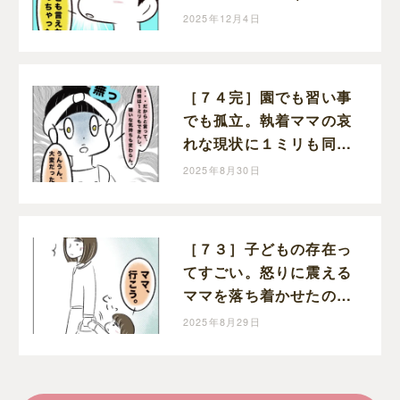
育児絵日記
2025年12月4日
［７４完］園でも習い事
でも孤立。執着ママの哀
れな現状に１ミリも同情
できない。執着ママにロ
2025年8月30日
ックオンされた話｜まる
の育児絵日記
［７３］子どもの存在っ
てすごい。怒りに震える
ママを落ち着かせたのは
幼い娘。執着ママにロッ
2025年8月29日
クオンされた話｜まるの
育児絵日記