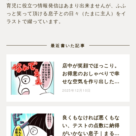
育児に役立つ情報発信はあまり出来ませんが、ふふ
っと笑って頂ける息子との日々（たまに主人）をイ
ラストで綴っています。
最近書いた記事
店中が笑顔でほっこり。
お得意のおしゃべりで幸
せな空気を作り出した息
子｜まるの育児絵日記
2025年12月10日
良くもなければ悪くもな
い、テストの点数に納得
がいかない息子｜まるの