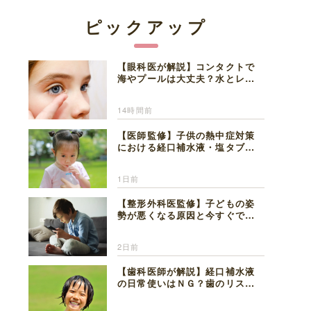
ピックアップ
【眼科医が解説】コンタクトで
海やプールは大丈夫？水とレン
ズの注意点
14時間前
【医師監修】子供の熱中症対策
における経口補水液・塩タブレ
ットの適切な活用法と水分補給
の注意点
1日前
【整形外科医監修】子どもの姿
勢が悪くなる原因と今すぐでき
る改善習慣４選
2日前
【歯科医師が解説】経口補水液
の日常使いはＮＧ？歯のリスク
と熱中症対策