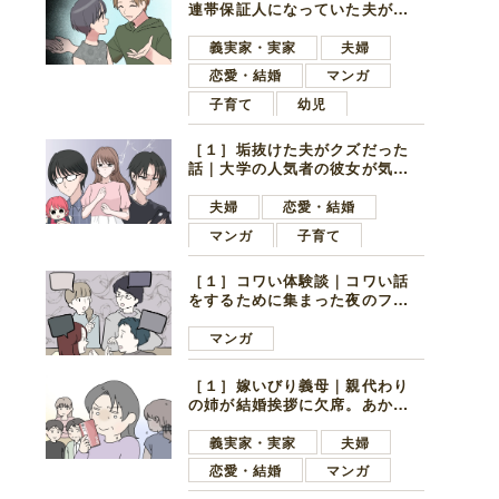
連帯保証人になっていた夫が家
の貯金を全額おろしてほしいと
言ってきた
義実家・実家
夫婦
恋愛・結婚
マンガ
子育て
幼児
［１］垢抜けた夫がクズだった
話｜大学の人気者の彼女が気に
なったのは地味で目立たない男
子学生
夫婦
恋愛・結婚
マンガ
子育て
［１］コワい体験談｜コワい話
をするために集まった夜のファ
ミレス。口火を切ったのは電車
好きの男の子ママ
マンガ
［１］嫁いびり義母｜親代わり
の姉が結婚挨拶に欠席。あから
さまに不機嫌になった義母
義実家・実家
夫婦
恋愛・結婚
マンガ