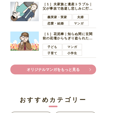
［１］夫家族と遺産トラブル｜
父が事故で急逝し悲しみに打ち
ひしがれる妻を力強い言葉で励
ます夫
義実家・実家
夫婦
恋愛・結婚
マンガ
［１］花泥棒｜知らぬ間に玄関
前の花壇からちぎり盗られたチ
ューリップ。朝の楽しみを奪わ
れたショックは大きい
子ども
マンガ
子育て
小学生
オリジナルマンガをもっと見る
おすすめカテゴリー