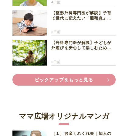
4日前
【整形外科専門医が解説】子育
て世代に伝えたい「腱鞘炎」の
正しい知識と対処法
5日前
【外科専門医が解説】子どもが
外遊びを安心して楽しむため
に、家族で知っておきたいマダ
ニ対策
5日前
ピックアップをもっと見る
ママ広場オリジナルマンガ
［１］お金くれくれ夫｜知人の