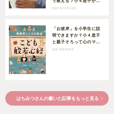
う教える？小４息子が身
に付けた自分時間の作り
2021年10月14日
方と使い方
「お彼岸」を小学生に説
明できますか？小４息子
と親子そろって心のマッ
サージ！『般若心経』を
2021年9月25日
暗唱してみました。
はちみつさんの書いた記事をもっと見る