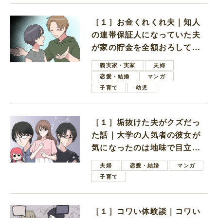
［１］お金くれくれ夫｜知人
の連帯保証人になっていた夫
が家の貯金を全額おろしてほ
しいと言ってきた
義実家・実家
夫婦
恋愛・結婚
マンガ
子育て
幼児
［１］垢抜けた夫がクズだっ
た話｜大学の人気者の彼女が
気になったのは地味で目立た
ない男子学生
夫婦
恋愛・結婚
マンガ
子育て
［１］コワい体験談｜コワい