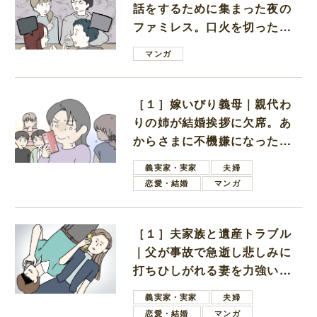
話をするために集まった夜の
ファミレス。口火を切ったの
は電車好きの男の子ママ
マンガ
［１］嫁いびり義母｜親代わ
りの姉が結婚挨拶に欠席。あ
からさまに不機嫌になった義
母
義実家・実家
夫婦
恋愛・結婚
マンガ
［１］夫家族と遺産トラブル
｜父が事故で急逝し悲しみに
打ちひしがれる妻を力強い言
葉で励ます夫
義実家・実家
夫婦
恋愛・結婚
マンガ