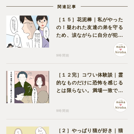
関連記事
［１５］花泥棒｜私がやった
の！疑われた友達の弟を守る
ため、涙ながらに自分が犯人
だと名乗り出た娘
9時間前
［１２完］コワい体験談｜霊
的なものだけに恐怖を感じる
とは限らない。満場一致でコ
ワいと認定された意外な体験
9時間前
［２］やっぱり猫が好き｜猫