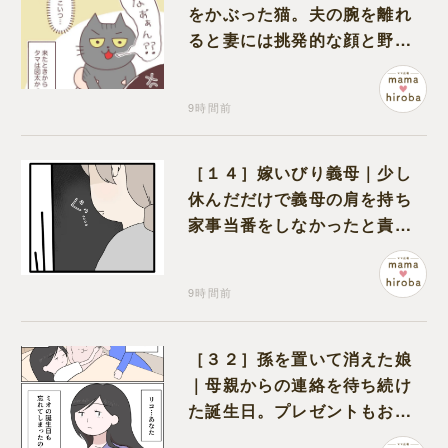
をかぶった猫。夫の腕を離れ
ると妻には挑発的な顔と野太
い鳴き声
9時間前
［１４］嫁いびり義母｜少し
休んだだけで義母の肩を持ち
家事当番をしなかったと責め
る夫
9時間前
［３２］孫を置いて消えた娘
｜母親からの連絡を待ち続け
た誕生日。プレゼントもお祝
いの言葉も届かなかった