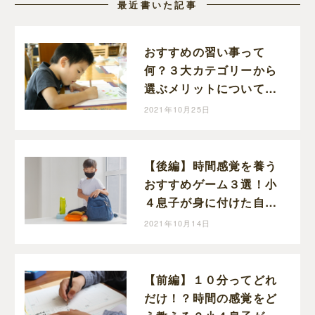
最近書いた記事
おすすめの習い事って
何？３大カテゴリーから
選ぶメリットについて小
４息子の習い事から考え
2021年10月25日
てみた
【後編】時間感覚を養う
おすすめゲーム３選！小
４息子が身に付けた自分
時間の作り方と使い方
2021年10月14日
【前編】１０分ってどれ
だけ！？時間の感覚をど