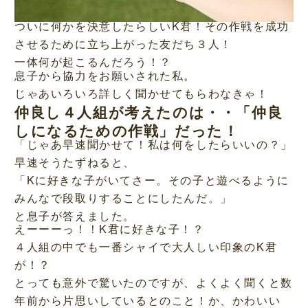
ついに何かを決意したらしいK君！その作戦を成功
させるために立ち上がった友だち３人！
一体何が起こるんだろう！？
息子から協力をお願いされた私。
じゃあいろいろ詳しく聞かせてもらわなきゃ！
仲良し４人組が考えたのは・・「仲良
しになるための作戦」だった！
「じゃあ早速聞かせて！私は何をしたらいいの？」
早速そうたずねると、
「Kに好きな子がいてさー。その子と遊べるように
みんなで段取りすることにしたんだ。」
と息子が答えました。
えーーーっ！！K君に好きな子！？
４人組の中でも一番シャイで大人しい印象のK君
が！？
とっても意外で驚いたのですが、よくよく聞くと数
年前から片思いしているとのこと！か、かわいい