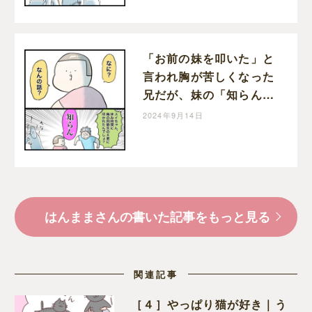
「お前の妹を叩いた」と
言われ胸が苦しくなった
兄だが、妹の「知らん」
で友達の嘘だと判明し苦
2024年9月14日
しみ損の兄｜はんままの
子育て絵日記
はんままさんの書いた記事をもっと見る
関連記事
［４］やっぱり猫が好き｜う