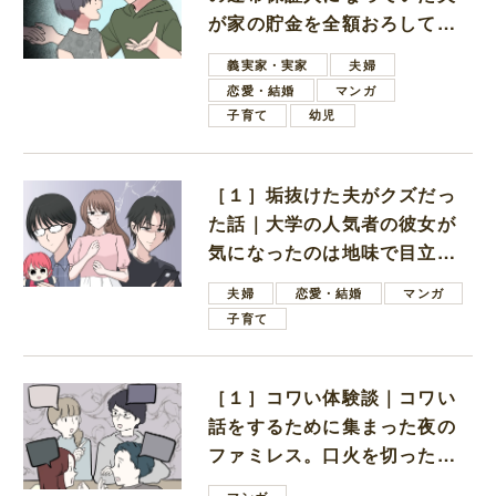
が家の貯金を全額おろしてほ
しいと言ってきた
義実家・実家
夫婦
恋愛・結婚
マンガ
子育て
幼児
［１］垢抜けた夫がクズだっ
た話｜大学の人気者の彼女が
気になったのは地味で目立た
ない男子学生
夫婦
恋愛・結婚
マンガ
子育て
［１］コワい体験談｜コワい
話をするために集まった夜の
ファミレス。口火を切ったの
は電車好きの男の子ママ