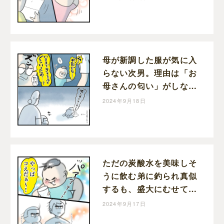
母が新調した服が気に入
らない次男。理由は「お
母さんの匂い」がしない
から｜はんままの子育て
2024年9月18日
絵日記
ただの炭酸水を美味しそ
うに飲む弟に釣られ真似
するも、盛大にむせて後
悔する兄と姉｜はんまま
2024年9月17日
の子育て絵日記