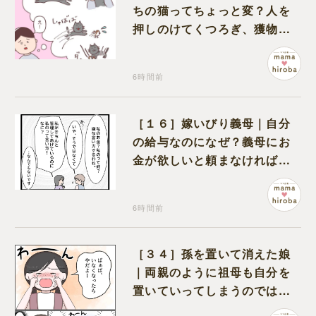
ちの猫ってちょっと変？人を
押しのけてくつろぎ、獲物に
も物怖じしない鋼のハート
6時間前
［１６］嫁いびり義母｜自分
の給与なのになぜ？義母にお
金が欲しいと頼まなければな
らない状況に疑問を抱く
6時間前
［３４］孫を置いて消えた娘
｜両親のように祖母も自分を
置いていってしまうのでは？
と怯えて泣く孫に心が痛む