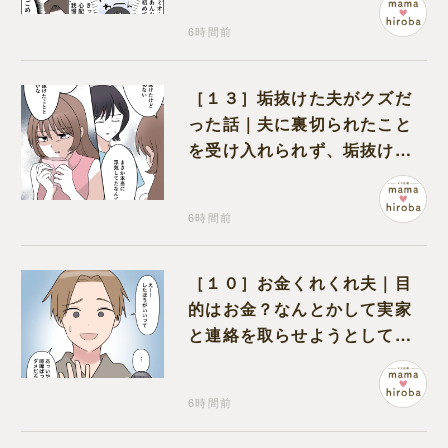
6時間前
［１３］垢抜けた夫がクズだ
った話｜夫に裏切られたこと
を受け入れられず、垢抜けた
ことが関係しているのかと嘆
く
6時間前
［１０］お金くれくれ夫｜目
的はお金？なんとかして実家
と連絡を取らせようとしてく
る夫が怪しすぎる
6時間前