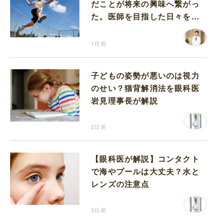
だことが将来の興味へ繋がっ
た。医師を目指した日々を振
り返って思うこと
1日前
子どもの姿勢が悪いのは視力
のせい？猫背解消法を眼科医
岩見理事長が解説
2日前
【眼科医が解説】コンタクト
で海やプールは大丈夫？水と
レンズの注意点
3日前