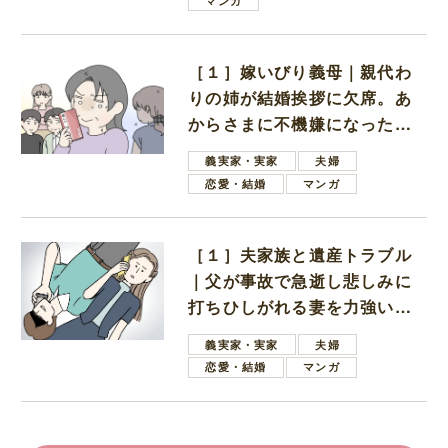
マンガ
［１］嫁いびり義母｜親代わ
りの姉が結婚挨拶に欠席。あ
からさまに不機嫌になった義
母
義実家・実家
夫婦
恋愛・結婚
マンガ
［１］夫家族と遺産トラブル
｜父が事故で急逝し悲しみに
打ちひしがれる妻を力強い言
葉で励ます夫
義実家・実家
夫婦
恋愛・結婚
マンガ