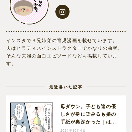
インスタで３兄姉弟の育児漫画を載せています。
夫はピラティスインストラクターでかなりの曲者。
そんな夫婦の面白エピソードなども掲載していま
す。
最近書いた記事
母ダウン。子ども達の優
しさが身に染みるも娘の
手紙が奥深かった｜はん
ままの子育て絵日記
2024年10月4日