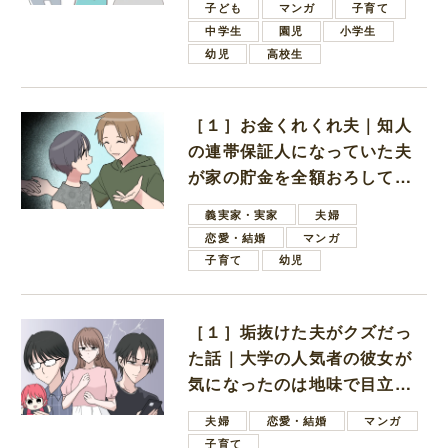
子ども
マンガ
子育て
中学生
園児
小学生
幼児
高校生
［１］お金くれくれ夫｜知人
の連帯保証人になっていた夫
が家の貯金を全額おろしてほ
しいと言ってきた
義実家・実家
夫婦
恋愛・結婚
マンガ
子育て
幼児
［１］垢抜けた夫がクズだっ
た話｜大学の人気者の彼女が
気になったのは地味で目立た
ない男子学生
夫婦
恋愛・結婚
マンガ
子育て