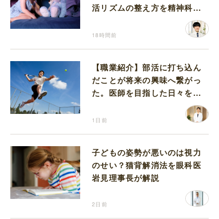
活リズムの整え方を精神科医
が解説
18時間前
【職業紹介】部活に打ち込ん
だことが将来の興味へ繋がっ
た。医師を目指した日々を振
り返って思うこと
1日前
子どもの姿勢が悪いのは視力
のせい？猫背解消法を眼科医
岩見理事長が解説
2日前