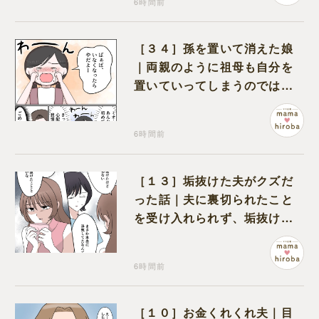
6時間前
［３４］孫を置いて消えた娘
｜両親のように祖母も自分を
置いていってしまうのでは？
と怯えて泣く孫に心が痛む
6時間前
［１３］垢抜けた夫がクズだ
った話｜夫に裏切られたこと
を受け入れられず、垢抜けた
ことが関係しているのかと嘆
く
6時間前
［１０］お金くれくれ夫｜目