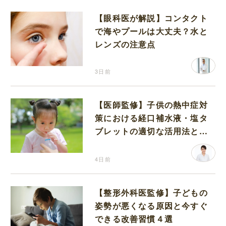
【眼科医が解説】コンタクト
で海やプールは大丈夫？水と
レンズの注意点
3日前
【医師監修】子供の熱中症対
策における経口補水液・塩タ
ブレットの適切な活用法と水
分補給の注意点
4日前
【整形外科医監修】子どもの
姿勢が悪くなる原因と今すぐ
できる改善習慣４選