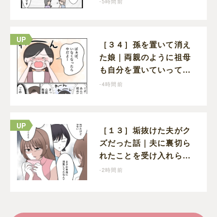
-5時間前
に疑問を抱く
［３４］孫を置いて消え
た娘｜両親のように祖母
も自分を置いていってし
まうのでは？と怯えて泣
-4時間前
く孫に心が痛む
［１３］垢抜けた夫がク
ズだった話｜夫に裏切ら
れたことを受け入れられ
ず、垢抜けたことが関係
-2時間前
しているのかと嘆く