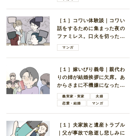
［１］コワい体験談｜コワい
話をするために集まった夜の
ファミレス。口火を切ったの
は電車好きの男の子ママ
マンガ
［１］嫁いびり義母｜親代わ
りの姉が結婚挨拶に欠席。あ
からさまに不機嫌になった義
母
義実家・実家
夫婦
恋愛・結婚
マンガ
［１］夫家族と遺産トラブル
｜父が事故で急逝し悲しみに