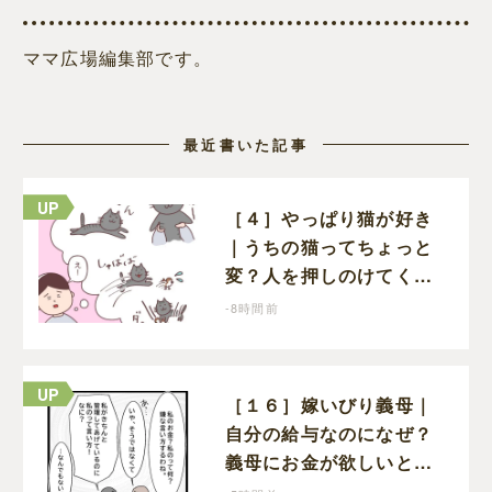
ママ広場編集部です。
最近書いた記事
［４］やっぱり猫が好き
｜うちの猫ってちょっと
変？人を押しのけてくつ
ろぎ、獲物にも物怖じし
-8時間前
ない鋼のハート
［１６］嫁いびり義母｜
自分の給与なのになぜ？
義母にお金が欲しいと頼
まなければならない状況