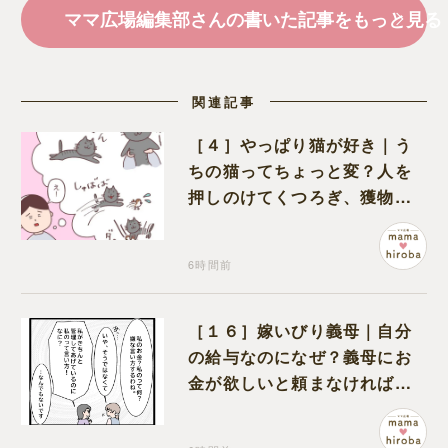
ママ広場編集部さんの書いた記事をもっと見る
関連記事
［４］やっぱり猫が好き｜う
ちの猫ってちょっと変？人を
押しのけてくつろぎ、獲物に
も物怖じしない鋼のハート
6時間前
［１６］嫁いびり義母｜自分
の給与なのになぜ？義母にお
金が欲しいと頼まなければな
らない状況に疑問を抱く