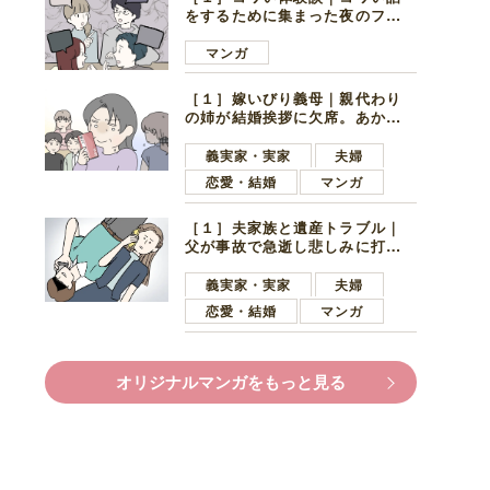
をするために集まった夜のファ
ミレス。口火を切ったのは電車
好きの男の子ママ
マンガ
［１］嫁いびり義母｜親代わり
の姉が結婚挨拶に欠席。あから
さまに不機嫌になった義母
義実家・実家
夫婦
恋愛・結婚
マンガ
［１］夫家族と遺産トラブル｜
父が事故で急逝し悲しみに打ち
ひしがれる妻を力強い言葉で励
ます夫
義実家・実家
夫婦
恋愛・結婚
マンガ
オリジナルマンガをもっと見る