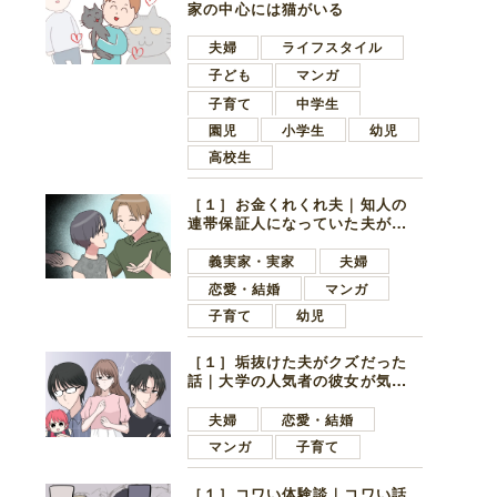
家の中心には猫がいる
夫婦
ライフスタイル
子ども
マンガ
子育て
中学生
園児
小学生
幼児
高校生
［１］お金くれくれ夫｜知人の
連帯保証人になっていた夫が家
の貯金を全額おろしてほしいと
言ってきた
義実家・実家
夫婦
恋愛・結婚
マンガ
子育て
幼児
［１］垢抜けた夫がクズだった
話｜大学の人気者の彼女が気に
なったのは地味で目立たない男
子学生
夫婦
恋愛・結婚
マンガ
子育て
［１］コワい体験談｜コワい話