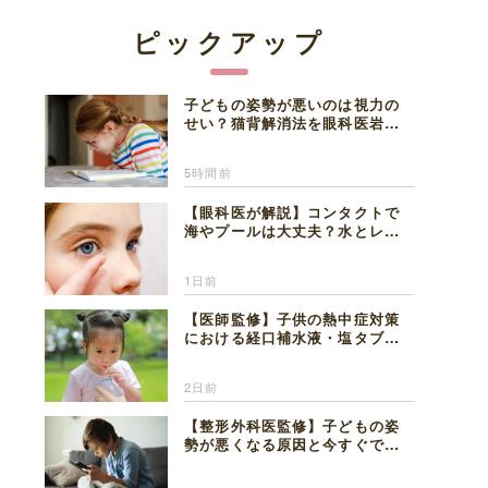
ピックアップ
子どもの姿勢が悪いのは視力の
せい？猫背解消法を眼科医岩見
理事長が解説
5時間前
【眼科医が解説】コンタクトで
海やプールは大丈夫？水とレン
ズの注意点
1日前
【医師監修】子供の熱中症対策
における経口補水液・塩タブレ
ットの適切な活用法と水分補給
の注意点
2日前
【整形外科医監修】子どもの姿
勢が悪くなる原因と今すぐでき
る改善習慣４選