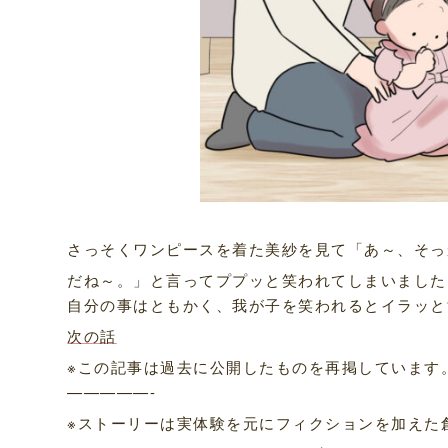
さっそくワンピースを着た美紗を見て「あ～、そっ
だね～。」と言ってププッと笑われてしまいました
自分の事はともかく、我が子を笑われるとイラッと
次の話
※この記事は過去に公開したものを再掲しています
—————-
※ストーリーは実体験を元にフィクションを加えた