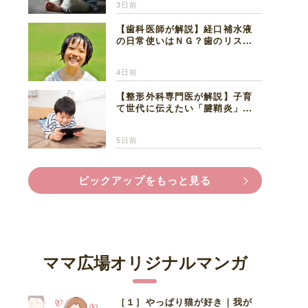
3日前
【歯科医師が解説】経口補水液
の日常使いはＮＧ？歯のリスク
と熱中症対策
4日前
【整形外科専門医が解説】子育
て世代に伝えたい「腱鞘炎」の
正しい知識と対処法
5日前
ピックアップをもっと見る
ママ広場オリジナルマンガ
［１］やっぱり猫が好き｜我が