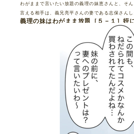
わがままで言いたい放題の義理の妹恵さんと、そん
言える相手は、義兄亮平さんの妻である志保さんし
義理の妹はわがまま放題［５－１］姪