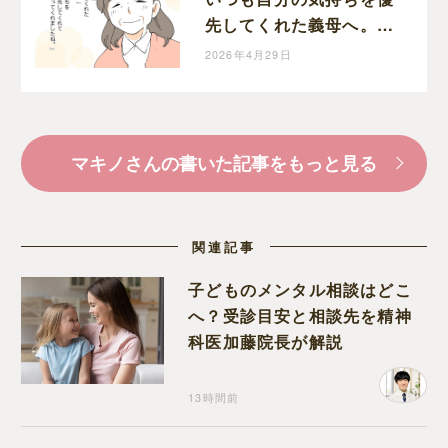
先してくれた義母へ。嫁
から今までの感謝の気持
2026年4月29日
ちを綴る
マキノさんの書いた記事をもっと見る
関連記事
子どものメンタル相談はどこ
へ？受診目安と相談先を精神
科医加藤院長が解説
13時間前