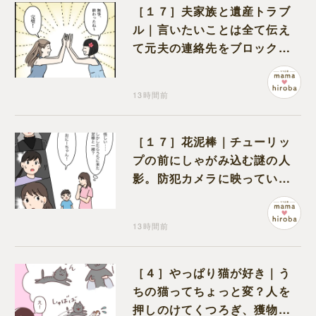
［１７］夫家族と遺産トラブ
ル｜言いたいことは全て伝え
て元夫の連絡先をブロック。
離婚できた喜びを噛みしめる
13時間前
［１７］花泥棒｜チューリッ
プの前にしゃがみ込む謎の人
影。防犯カメラに映っていた
のは娘の友達だった
13時間前
［４］やっぱり猫が好き｜う
ちの猫ってちょっと変？人を
押しのけてくつろぎ、獲物に