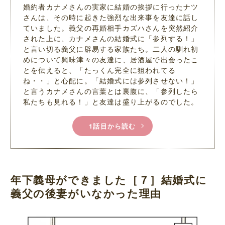
婚約者カナメさんの実家に結婚の挨拶に行ったナツ
さんは、その時に起きた強烈な出来事を友達に話し
ていました。義父の再婚相手カズハさんを突然紹介
された上に、カナメさんの結婚式に「参列する！」
と言い切る義父に辟易する家族たち。二人の馴れ初
めについて興味津々の友達に、居酒屋で出会ったこ
とを伝えると、「たっくん完全に狙われてる
ね・・」と心配に。「結婚式には参列させない！」
と言うカナメさんの言葉とは裏腹に、「参列したら
私たちも見れる！」と友達は盛り上がるのでした。
1話目から読む
年下義母ができました［７］結婚式に
義父の後妻がいなかった理由
L
/
M