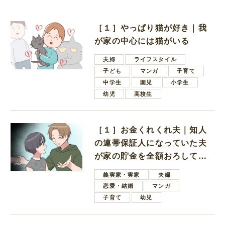
［１］やっぱり猫が好き｜我
が家の中心には猫がいる
夫婦
ライフスタイル
子ども
マンガ
子育て
中学生
園児
小学生
幼児
高校生
［１］お金くれくれ夫｜知人
の連帯保証人になっていた夫
が家の貯金を全額おろしてほ
しいと言ってきた
義実家・実家
夫婦
恋愛・結婚
マンガ
子育て
幼児