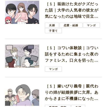
［１］垢抜けた夫がクズだっ
た話｜大学の人気者の彼女が
気になったのは地味で目立た
ない男子学生
夫婦
恋愛・結婚
マンガ
子育て
［１］コワい体験談｜コワい
話をするために集まった夜の
ファミレス。口火を切ったの
は電車好きの男の子ママ
マンガ
［１］嫁いびり義母｜親代わ
りの姉が結婚挨拶に欠席。あ
からさまに不機嫌になった義
母