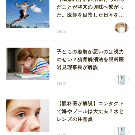
だことが将来の興味へ繋がっ
た。医師を目指した日々を振
り返って思うこと
2日前
子どもの姿勢が悪いのは視力
のせい？猫背解消法を眼科医
岩見理事長が解説
3日前
【眼科医が解説】コンタクト
で海やプールは大丈夫？水と
レンズの注意点