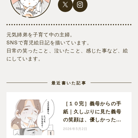
元気姉弟を子育て中の主婦。
SNSで育児絵日記を描いています。
日常の笑ったこと、泣いたこと、感じた事など、絵
にしています。
最近書いた記事
［１０完］義母からの手
紙｜久しぶりに見た義母
の笑顔は、優しかった頃
と変わらぬ笑顔だった
2026年5月2日