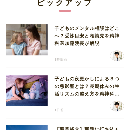
ピックアップ
子どものメンタル相談はどこ
へ？受診目安と相談先を精神
科医加藤院長が解説
1時間前
子どもの夜更かしによる３つ
の悪影響とは？長期休みの生
活リズムの整え方を精神科医
が解説
1日前
【職業紹介】部活に打ち込ん