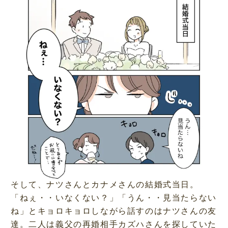
o
u
a
t
d
e
e
d
:
5
4
.
2
3
%
そして、ナツさんとカナメさんの結婚式当日。
「ねぇ・・いなくない？」「うん・・見当たらない
ね」とキョロキョロしながら話すのはナツさんの友
達。二人は義父の再婚相手カズハさんを探していた