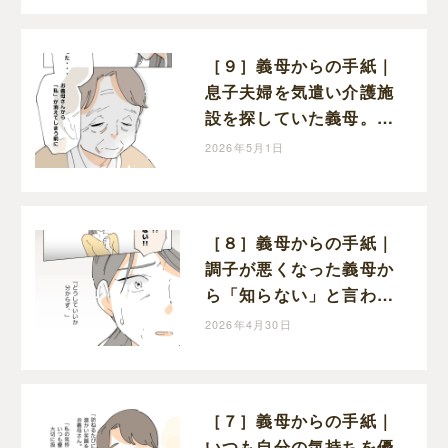
［９］義母からの手紙｜
息子夫婦を気遣い介護施
設を探していた義母。も
っと早く感謝を伝えたか
2026年5月1日
ったと涙を流す
［８］義母からの手紙｜
調子が悪くなった義母か
ら「知らない」と言われ
てショックを受ける嫁
2026年4月30日
［７］義母からの手紙｜
いつも自分の気持ちを優