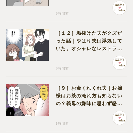
ってきたのかと不安になる
6時間前
［１２］垢抜けた夫がクズだ
った話｜やはり夫は浮気して
いた。オシャレなレストラン
で夫の浮気現場に遭遇
6時間前
［９］お金くれくれ夫｜お嬢
様はお茶の淹れ方も知らない
の？義母の嫌味に思わず怒り
が込み上げる
6時間前