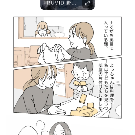
TRUVID 魅力的な京都――時を超える静寂と伝統美
TRUVID 野生の北海道 – 雪と自然
Parent Pranks
TRUVID 広島と宮島 – 歴史と美しさ
TRUVID 餅 ― 日本のやさしい甘さと伝統の味
Childhood Memorie
Her standards are already high