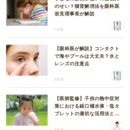
のせい？猫背解消法を眼科医
岩見理事長が解説
1日前
【眼科医が解説】コンタクト
で海やプールは大丈夫？水と
レンズの注意点
2日前
【医師監修】子供の熱中症対
策における経口補水液・塩タ
ブレットの適切な活用法と水
分補給の注意点
3日前