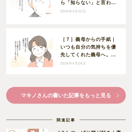
ら「知らない」と言われ
てショックを受ける嫁
2026年4月30日
［７］義母からの手紙｜
いつも自分の気持ちを優
先してくれた義母へ。嫁
から今までの感謝の気持
2026年4月29日
ちを綴る
マキノさんの書いた記事をもっと見る
関連記事