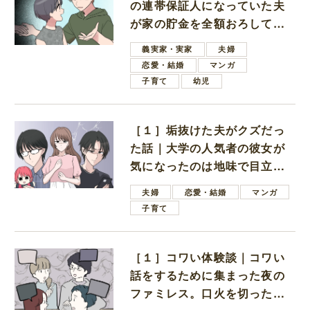
の連帯保証人になっていた夫
が家の貯金を全額おろしてほ
しいと言ってきた
義実家・実家
夫婦
恋愛・結婚
マンガ
子育て
幼児
［１］垢抜けた夫がクズだっ
た話｜大学の人気者の彼女が
気になったのは地味で目立た
ない男子学生
夫婦
恋愛・結婚
マンガ
子育て
［１］コワい体験談｜コワい
話をするために集まった夜の
ファミレス。口火を切ったの