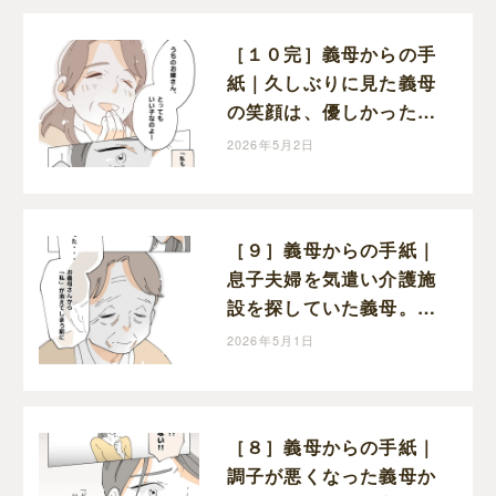
［１０完］義母からの手
紙｜久しぶりに見た義母
の笑顔は、優しかった頃
と変わらぬ笑顔だった
2026年5月2日
［９］義母からの手紙｜
息子夫婦を気遣い介護施
設を探していた義母。も
っと早く感謝を伝えたか
2026年5月1日
ったと涙を流す
［８］義母からの手紙｜
調子が悪くなった義母か