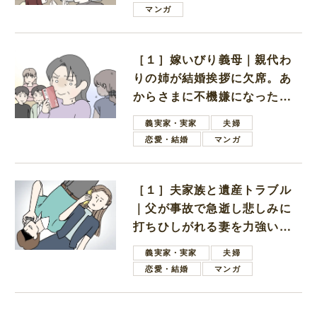
は電車好きの男の子ママ
マンガ
［１］嫁いびり義母｜親代わ
りの姉が結婚挨拶に欠席。あ
からさまに不機嫌になった義
母
義実家・実家
夫婦
恋愛・結婚
マンガ
［１］夫家族と遺産トラブル
｜父が事故で急逝し悲しみに
打ちひしがれる妻を力強い言
葉で励ます夫
義実家・実家
夫婦
恋愛・結婚
マンガ