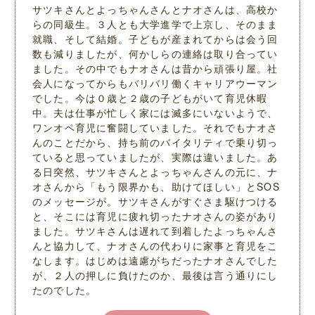
サツキさんとよっちゃんさんとナオさんは、高校か
らの同級生。３人とも大学進学で上京し、そのまま
就職、そして結婚。子どもが産まれてからは会う回
数も減りましたが、何かしらの連絡は取り合ってい
ました。その中でもナオさんは昔から頑張り屋。社
会人になってからもバリバリ働くキャリアウーマン
でした。今は０歳と２歳の子どもがいて育児休暇
中。夫は仕事が忙しく家には滅多にいないようで、
ワンオペ育児に奮闘していました。それでもナオさ
んのことだから、持ち前のバイタリティで乗り切っ
ていると思っていましたが、実際は違いました。あ
る日突然、サツキさんとよっちゃんさんの元に、ナ
オさんから「もう限界かも、助けてほしい」とSOS
のメッセージが。サツキさんがすぐさま駆けつける
と、そこには育児に疲れ切ったナオさんの姿があり
ました。サツキさんは遅れて到着したよっちゃんさ
んと協力して、ナオさんの代わりに家事と育児をこ
なします。はじめは遠慮がちだったナオさんでした
が、２人の押しに負けたのか、最後は言う通りにし
たのでした。