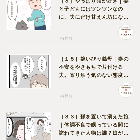
［３］やっぱり猫が好き｜妻
と子どもにはツンツンなの
に、夫にだけ甘えん坊になる
猫のギャップに癒される
6時間前
［１５］嫁いびり義母｜妻の
不安をやきもちで片付ける
夫。寄り添う気のない態度に
モヤモヤが募る
6時間前
［３３］孫を置いて消えた娘
｜体調不良で眠っている間に
訪ねてきた人物は誰？娘が戻