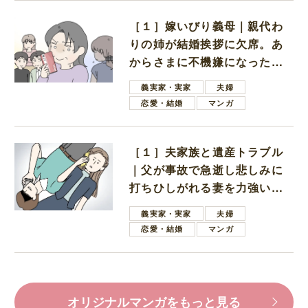
［１］嫁いびり義母｜親代わ
りの姉が結婚挨拶に欠席。あ
からさまに不機嫌になった義
母
義実家・実家
夫婦
恋愛・結婚
マンガ
［１］夫家族と遺産トラブル
｜父が事故で急逝し悲しみに
打ちひしがれる妻を力強い言
葉で励ます夫
義実家・実家
夫婦
恋愛・結婚
マンガ
オリジナルマンガをもっと見る