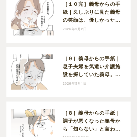
［１０完］義母からの手
紙｜久しぶりに見た義母
の笑顔は、優しかった頃
と変わらぬ笑顔だった
2026年5月2日
［９］義母からの手紙｜
息子夫婦を気遣い介護施
設を探していた義母。も
っと早く感謝を伝えたか
2026年5月1日
ったと涙を流す
［８］義母からの手紙｜
調子が悪くなった義母か
ら「知らない」と言われ
てショックを受ける嫁