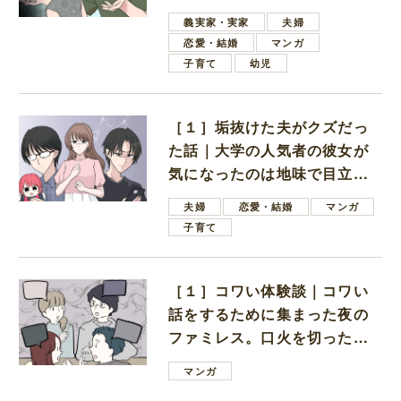
しいと言ってきた
義実家・実家
夫婦
恋愛・結婚
マンガ
子育て
幼児
［１］垢抜けた夫がクズだっ
た話｜大学の人気者の彼女が
気になったのは地味で目立た
ない男子学生
夫婦
恋愛・結婚
マンガ
子育て
［１］コワい体験談｜コワい
話をするために集まった夜の
ファミレス。口火を切ったの
は電車好きの男の子ママ
マンガ