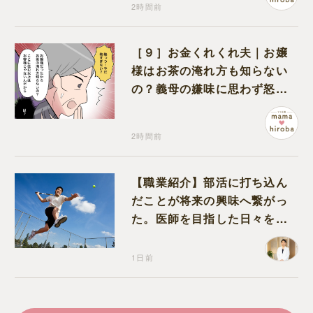
2時間前
［９］お金くれくれ夫｜お嬢
様はお茶の淹れ方も知らない
の？義母の嫌味に思わず怒り
が込み上げる
2時間前
【職業紹介】部活に打ち込ん
だことが将来の興味へ繋がっ
た。医師を目指した日々を振
り返って思うこと
1日前