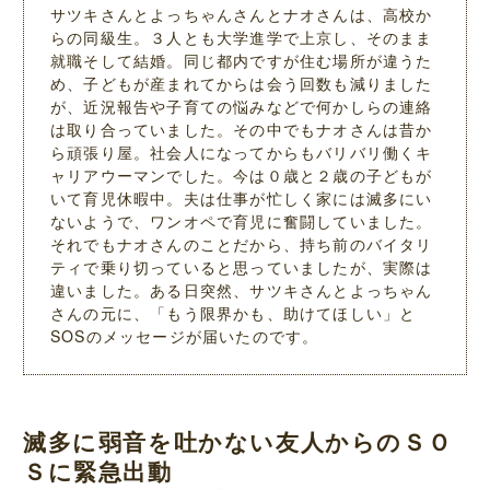
サツキさんとよっちゃんさんとナオさんは、高校か
らの同級生。３人とも大学進学で上京し、そのまま
就職そして結婚。同じ都内ですが住む場所が違うた
め、子どもが産まれてからは会う回数も減りました
が、近況報告や子育ての悩みなどで何かしらの連絡
は取り合っていました。その中でもナオさんは昔か
ら頑張り屋。社会人になってからもバリバリ働くキ
ャリアウーマンでした。今は０歳と２歳の子どもが
いて育児休暇中。夫は仕事が忙しく家には滅多にい
ないようで、ワンオペで育児に奮闘していました。
それでもナオさんのことだから、持ち前のバイタリ
ティで乗り切っていると思っていましたが、実際は
違いました。ある日突然、サツキさんとよっちゃん
さんの元に、「もう限界かも、助けてほしい」と
SOSのメッセージが届いたのです。
滅多に弱音を吐かない友人からのＳＯ
Ｓに緊急出動