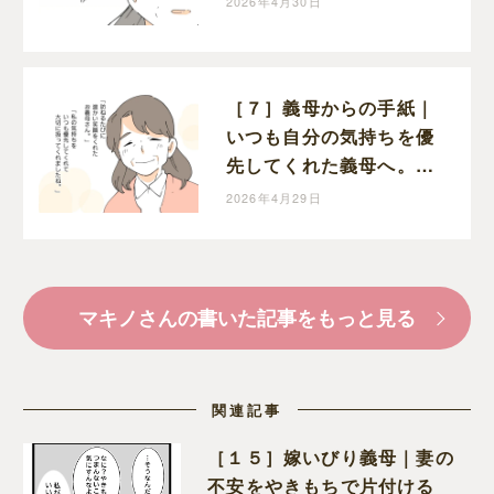
2026年4月30日
［７］義母からの手紙｜
いつも自分の気持ちを優
先してくれた義母へ。嫁
から今までの感謝の気持
2026年4月29日
ちを綴る
マキノさんの書いた記事をもっと見る
関連記事
［１５］嫁いびり義母｜妻の
不安をやきもちで片付ける