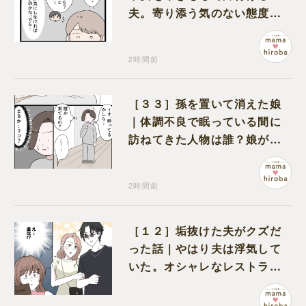
夫。寄り添う気のない態度に
モヤモヤが募る
2時間前
［３３］孫を置いて消えた娘
｜体調不良で眠っている間に
訪ねてきた人物は誰？娘が戻
ってきたのかと不安になる
2時間前
［１２］垢抜けた夫がクズだ
った話｜やはり夫は浮気して
いた。オシャレなレストラン
で夫の浮気現場に遭遇