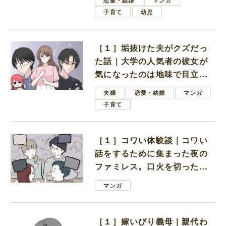
恋愛・結婚
マンガ
子育て
幼児
［１］垢抜けた夫がクズだっ
た話｜大学の人気者の彼女が
気になったのは地味で目立た
ない男子学生
夫婦
恋愛・結婚
マンガ
子育て
［１］コワい体験談｜コワい
話をするために集まった夜の
ファミレス。口火を切ったの
は電車好きの男の子ママ
マンガ
［１］嫁いびり義母｜親代わ