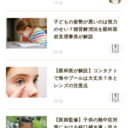
1日前
子どもの姿勢が悪いのは視力
のせい？猫背解消法を眼科医
岩見理事長が解説
2日前
【眼科医が解説】コンタクト
で海やプールは大丈夫？水と
レンズの注意点
3日前
【医師監修】子供の熱中症対
策における経口補水液・塩タ