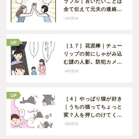
ラブル｜言いたいことは
全て伝えて元夫の連絡先
をブロック。離婚できた
-9時間前
喜びを噛みしめる
［１７］花泥棒｜チュー
リップの前にしゃがみ込
む謎の人影。防犯カメラ
に映っていたのは娘の友
-6時間前
達だった
［４］やっぱり猫が好き
｜うちの猫ってちょっと
変？人を押しのけてくつ
ろぎ、獲物にも物怖じし
-3時間前
ない鋼のハート