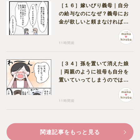
［１６］嫁いびり義母｜自分
の給与なのになぜ？義母にお
金が欲しいと頼まなければな
らない状況に疑問を抱く
11時間前
［３４］孫を置いて消えた娘
｜両親のように祖母も自分を
置いていってしまうのでは？
と怯えて泣く孫に心が痛む
11時間前
関連記事をもっと見る