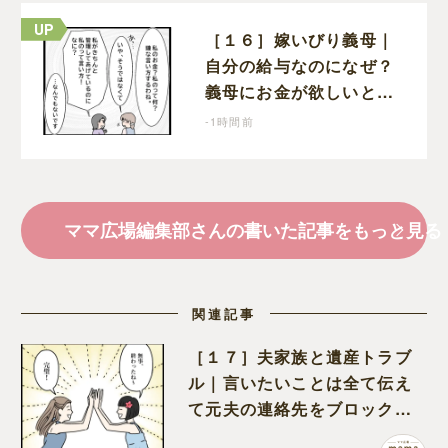
［１６］嫁いびり義母｜
自分の給与なのになぜ？
義母にお金が欲しいと頼
まなければならない状況
-1時間前
に疑問を抱く
ママ広場編集部さんの書いた記事をもっと見る
関連記事
［１７］夫家族と遺産トラブ
ル｜言いたいことは全て伝え
て元夫の連絡先をブロック。
離婚できた喜びを噛みしめる