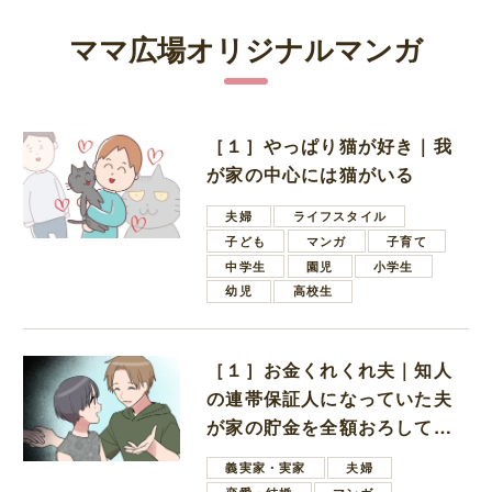
ママ広場オリジナルマンガ
［１］やっぱり猫が好き｜我
が家の中心には猫がいる
夫婦
ライフスタイル
子ども
マンガ
子育て
中学生
園児
小学生
幼児
高校生
［１］お金くれくれ夫｜知人
の連帯保証人になっていた夫
が家の貯金を全額おろしてほ
しいと言ってきた
義実家・実家
夫婦