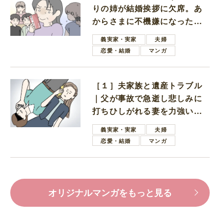
りの姉が結婚挨拶に欠席。あ
からさまに不機嫌になった義
母
義実家・実家
夫婦
恋愛・結婚
マンガ
［１］夫家族と遺産トラブル
｜父が事故で急逝し悲しみに
打ちひしがれる妻を力強い言
葉で励ます夫
義実家・実家
夫婦
恋愛・結婚
マンガ
オリジナルマンガをもっと見る