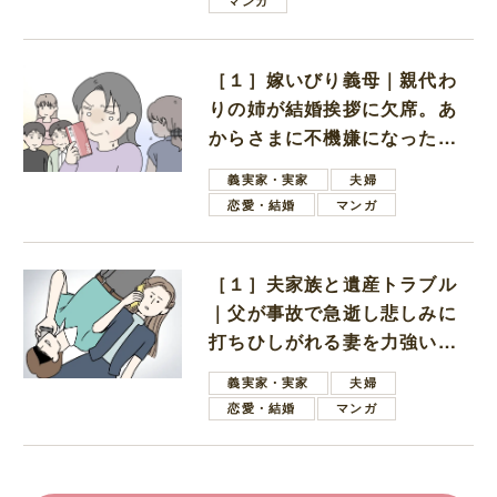
マンガ
［１］嫁いびり義母｜親代わ
りの姉が結婚挨拶に欠席。あ
からさまに不機嫌になった義
母
義実家・実家
夫婦
恋愛・結婚
マンガ
［１］夫家族と遺産トラブル
｜父が事故で急逝し悲しみに
打ちひしがれる妻を力強い言
葉で励ます夫
義実家・実家
夫婦
恋愛・結婚
マンガ