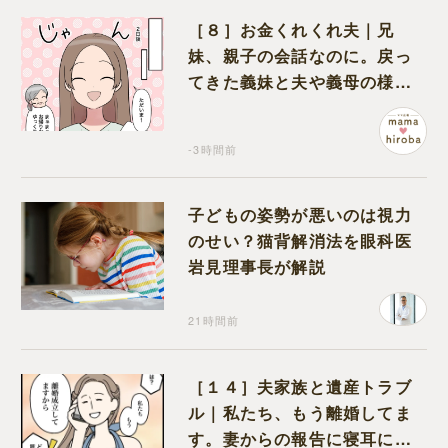
［８］お金くれくれ夫｜兄
妹、親子の会話なのに。戻っ
てきた義妹と夫や義母の様子
になんだか違和感
-3時間前
子どもの姿勢が悪いのは視力
のせい？猫背解消法を眼科医
岩見理事長が解説
21時間前
［１４］夫家族と遺産トラブ
ル｜私たち、もう離婚してま
す。妻からの報告に寝耳に水