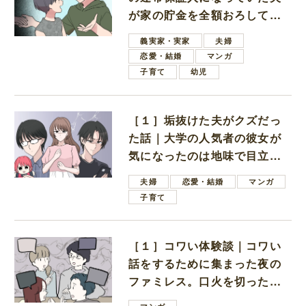
が家の貯金を全額おろしてほ
しいと言ってきた
義実家・実家
夫婦
恋愛・結婚
マンガ
子育て
幼児
［１］垢抜けた夫がクズだっ
た話｜大学の人気者の彼女が
気になったのは地味で目立た
ない男子学生
夫婦
恋愛・結婚
マンガ
子育て
［１］コワい体験談｜コワい
話をするために集まった夜の
ファミレス。口火を切ったの
は電車好きの男の子ママ