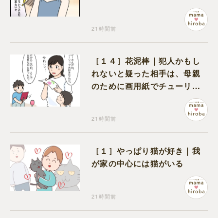
の夫は大慌て
21時間前
［１４］花泥棒｜犯人かもし
れないと疑った相手は、母親
のために画用紙でチューリッ
プを作っていただけだった
21時間前
［１］やっぱり猫が好き｜我
が家の中心には猫がいる
21時間前