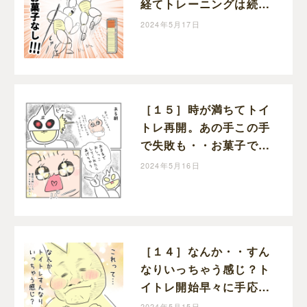
経てトレーニングは続
く。お年頃次女のトイト
2024年5月17日
レただいま進行中！｜マ
ーミーの育児漫画
［１５］時が満ちてトイ
トレ再開。あの手この手
で失敗も・・お菓子でや
る気に火が付いた！お年
2024年5月16日
頃次女のトイトレただい
ま進行中！｜マーミーの
育児漫画
［１４］なんか・・すん
なりいっちゃう感じ？ト
イトレ開始早々に手応え
アリでにんまり。お年頃
2024年5月15日