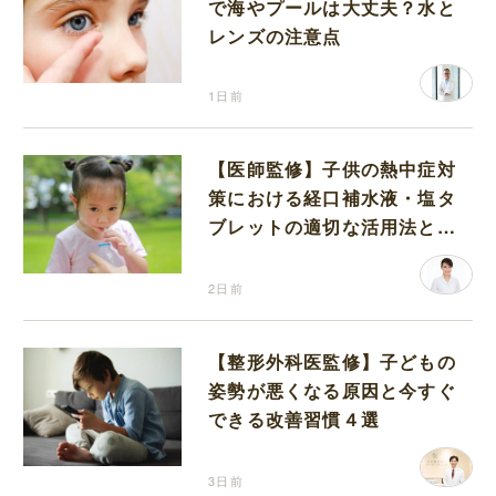
で海やプールは大丈夫？水と
レンズの注意点
1日前
【医師監修】子供の熱中症対
策における経口補水液・塩タ
ブレットの適切な活用法と水
分補給の注意点
2日前
【整形外科医監修】子どもの
姿勢が悪くなる原因と今すぐ
できる改善習慣４選
3日前