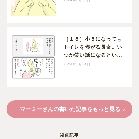
次女のトイトレただいま
進行中！｜マーミーの育
児漫画
［１３］小３になっても
トイレを怖がる長女。い
つか笑い話になるといい
な・・。お年頃次女のト
2024年5月14日
イトレただいま進行中！
｜マーミーの育児漫画
マーミーさんの書いた記事をもっと見る
関連記事