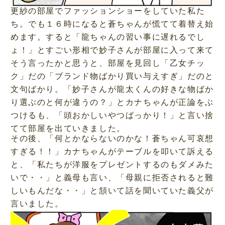
更紗の部屋でファッションショーをしていた私た
ち。でも１６時になると蒼ちゃんが慌てて着替え始
めます。すると「龍ちゃんの習い事に遅れるでし
ょ！」とすごい形相で妙子さんが部屋に入って来て
そう言ったかと思うと、部屋を見回し「乙女チッ
ク」だの「ブランド物ばかり買い与えすぎ」だのと
文句ばかり。「妙子さんが龍太くんの好きな物ばか
り選ぶのと何が違うの？」とカナちゃんが正論をぶ
つけるも、「頭おかしいやつばっかり！」と言い捨
てて部屋を出ていきました。
その後、「何とかならないのかな！蒼ちゃん可哀想
すぎる！！」カナちゃんがテーブルを叩いて訴える
と、「私たちが洋服をプレゼントするのもダメみた
いで・・」と義母も言い、「母親に拒否されると難
しいもんだな・・」と頷いて話を聞いていた義父が
言いました。