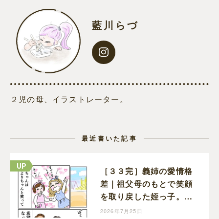
藍川らづ
２児の母、イラストレーター。
最近書いた記事
［３３完］義姉の愛情格
差｜祖父母のもとで笑顔
を取り戻した姪っ子。傷
は簡単に消えないけれど
2026年7月25日