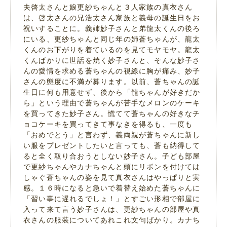
夫啓太さんと娘更紗ちゃんと３人家族の真衣さん
は、啓太さんの兄浩太さん家族と義母の誕生日をお
祝いすることに。義姉妙子さんと弟龍太くんの後ろ
にいる、更紗ちゃんと同じ年の姉蒼ちゃんが、龍太
くんのお下がりを着ているのを見てモヤモヤ。龍太
くんばかりに世話を焼く妙子さんと、そんな妙子さ
んの愛情を求める蒼ちゃんの視線に胸が痛み、妙子
さんの態度に不満が募ります。以前、蒼ちゃんの誕
生日に何も用意せず、後から「龍ちゃんが好きだか
ら」という理由で蒼ちゃんが苦手なメロンのケーキ
を買ってきた妙子さん。慌てて蒼ちゃんの好きなチ
ョコケーキを買ってきて事なきを得るも、一度も
「おめでとう」と言わず、義両親が蒼ちゃんに新し
い服をプレゼントしたいと言っても、蒼も納得して
ると全く取り合おうとしない妙子さん。子ども部屋
で更紗ちゃんやカナちゃんと頭にリボンを付けては
しゃぐ蒼ちゃんの姿を見て真衣さんはやっぱりと実
感。１６時になると急いで着替え始めた蒼ちゃんに
「習い事に遅れるでしょ！」とすごい形相で部屋に
入って来て言う妙子さんは、更紗ちゃんの部屋や真
衣さんの服装についてあれこれ文句ばかり。カナち