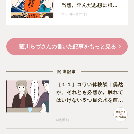
当然。歪んだ思想に根強
く影響する義姉の生い立
2026年7月22日
ちという名の傷
藍川らづさんの書いた記事をもっと見る
関連記事
［１１］コワい体験談｜偶然
か、それとも必然か。触れて
はいけない５つ目の水を前に
コワい話を続ける一同
6時間前