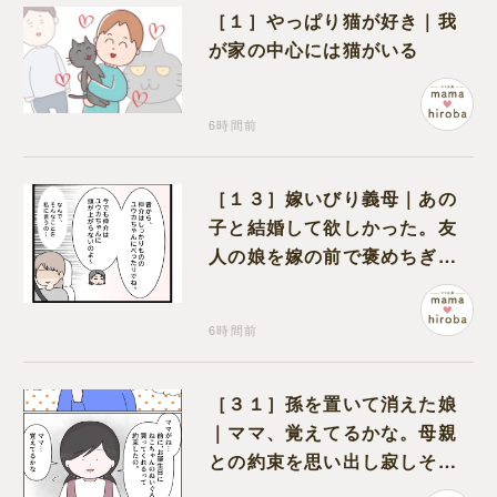
［１］やっぱり猫が好き｜我
が家の中心には猫がいる
6時間前
［１３］嫁いびり義母｜あの
子と結婚して欲しかった。友
人の娘を嫁の前で褒めちぎる
無神経な義母
6時間前
［３１］孫を置いて消えた娘
｜ママ、覚えてるかな。母親
との約束を思い出し寂しそう
な孫に胸が痛む