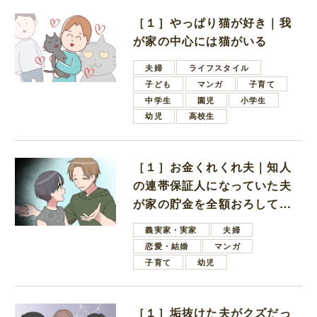
［１］やっぱり猫が好き｜我
が家の中心には猫がいる
夫婦
ライフスタイル
子ども
マンガ
子育て
中学生
園児
小学生
幼児
高校生
［１］お金くれくれ夫｜知人
の連帯保証人になっていた夫
が家の貯金を全額おろしてほ
しいと言ってきた
義実家・実家
夫婦
恋愛・結婚
マンガ
子育て
幼児
［１］垢抜けた夫がクズだっ