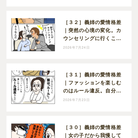
この笑顔を守りたい
［３２］義姉の愛情格差
｜突然の心境の変化。カ
ウンセリングに行くこと
を受け入れた義姉
2026年7月24日
［３１］義姉の愛情格差
｜ファッションを楽しむ
のはルール違反。自分勝
手な呪縛でがんじがらめ
2026年7月23日
［３０］義姉の愛情格差
｜女の子だから我慢して