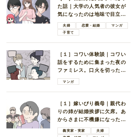
た話｜大学の人気者の彼女が
気になったのは地味で目立た
ない男子学生
夫婦
恋愛・結婚
マンガ
子育て
［１］コワい体験談｜コワい
話をするために集まった夜の
ファミレス。口火を切ったの
は電車好きの男の子ママ
マンガ
［１］嫁いびり義母｜親代わ
りの姉が結婚挨拶に欠席。あ
からさまに不機嫌になった義
母
義実家・実家
夫婦