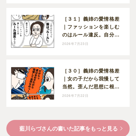
［３１］義姉の愛情格差
｜ファッションを楽しむ
のはルール違反。自分勝
手な呪縛でがんじがらめ
2026年7月23日
［３０］義姉の愛情格差
｜女の子だから我慢して
当然。歪んだ思想に根強
く影響する義姉の生い立
2026年7月22日
ちという名の傷
藍川らづさんの書いた記事をもっと見る