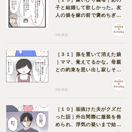
子と結婚して欲しかった。友
人の娘を嫁の前で褒めちぎる
無神経な義母
5時間前
［３１］孫を置いて消えた娘
｜ママ、覚えてるかな。母親
との約束を思い出し寂しそう
な孫に胸が痛む
5時間前
［１０］垢抜けた夫がクズだ
った話｜外出間際に服装を咎
められ、浮気の疑いまで始め
る夫