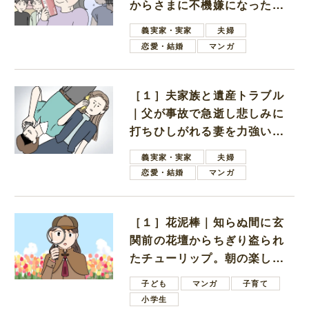
からさまに不機嫌になった義
母
義実家・実家
夫婦
恋愛・結婚
マンガ
［１］夫家族と遺産トラブル
｜父が事故で急逝し悲しみに
打ちひしがれる妻を力強い言
葉で励ます夫
義実家・実家
夫婦
恋愛・結婚
マンガ
［１］花泥棒｜知らぬ間に玄
関前の花壇からちぎり盗られ
たチューリップ。朝の楽しみ
を奪われたショックは大きい
子ども
マンガ
子育て
小学生