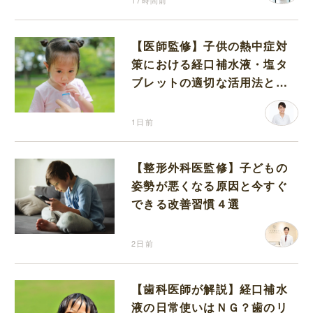
17時間前
【医師監修】子供の熱中症対
策における経口補水液・塩タ
ブレットの適切な活用法と水
分補給の注意点
1日前
【整形外科医監修】子どもの
姿勢が悪くなる原因と今すぐ
できる改善習慣４選
2日前
【歯科医師が解説】経口補水
液の日常使いはＮＧ？歯のリ