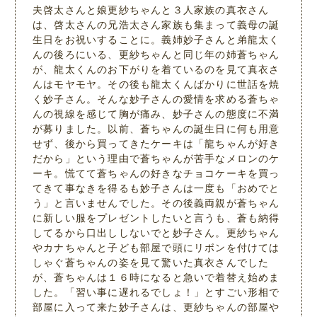
夫啓太さんと娘更紗ちゃんと３人家族の真衣さん
は、啓太さんの兄浩太さん家族も集まって義母の誕
生日をお祝いすることに。義姉妙子さんと弟龍太く
んの後ろにいる、更紗ちゃんと同じ年の姉蒼ちゃん
が、龍太くんのお下がりを着ているのを見て真衣さ
んはモヤモヤ。その後も龍太くんばかりに世話を焼
く妙子さん。そんな妙子さんの愛情を求める蒼ちゃ
んの視線を感じて胸が痛み、妙子さんの態度に不満
が募りました。以前、蒼ちゃんの誕生日に何も用意
せず、後から買ってきたケーキは「龍ちゃんが好き
だから」という理由で蒼ちゃんが苦手なメロンのケ
ーキ。慌てて蒼ちゃんの好きなチョコケーキを買っ
てきて事なきを得るも妙子さんは一度も「おめでと
う」と言いませんでした。その後義両親が蒼ちゃん
に新しい服をプレゼントしたいと言うも、蒼も納得
してるから口出ししないでと妙子さん。更紗ちゃん
やカナちゃんと子ども部屋で頭にリボンを付けては
しゃぐ蒼ちゃんの姿を見て驚いた真衣さんでした
が、蒼ちゃんは１６時になると急いで着替え始めま
した。「習い事に遅れるでしょ！」とすごい形相で
部屋に入って来た妙子さんは、更紗ちゃんの部屋や