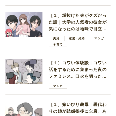
［１］垢抜けた夫がクズだっ
た話｜大学の人気者の彼女が
気になったのは地味で目立た
ない男子学生
夫婦
恋愛・結婚
マンガ
子育て
［１］コワい体験談｜コワい
話をするために集まった夜の
ファミレス。口火を切ったの
は電車好きの男の子ママ
マンガ
［１］嫁いびり義母｜親代わ
りの姉が結婚挨拶に欠席。あ