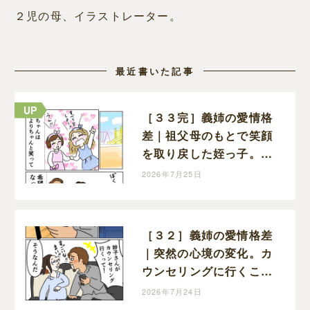
２児の母、イラストレーター。
最近書いた記事
［３３完］義姉の愛情格
差｜祖父母のもとで笑顔
を取り戻した姪っ子。傷
は簡単に消えないけれど
2026年7月25日
この笑顔を守りたい
［３２］義姉の愛情格差
｜突然の心境の変化。カ
ウンセリングに行くこと
を受け入れた義姉
2026年7月24日