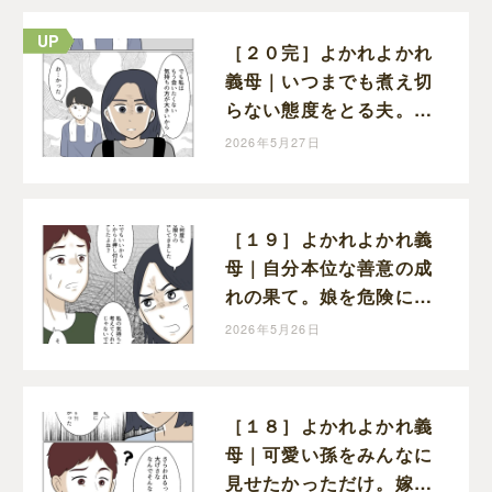
［２０完］よかれよかれ
義母｜いつまでも煮え切
らない態度をとる夫。今
後も義母の味方をするな
2026年5月27日
ら別れも視野に入れる
［１９］よかれよかれ義
母｜自分本位な善意の成
れの果て。娘を危険に晒
した義母とは金輪際関わ
2026年5月26日
らない
［１８］よかれよかれ義
母｜可愛い孫をみんなに
見せたかっただけ。嫁が