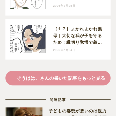
危険性を訴えても楽観的
2026年5月25日
な考えを崩さない義母
［１７］よかれよかれ義
母｜大切な我が子を守る
ため！縁切り覚悟で義母
にはっきりと物申す決意
2026年5月24日
を固めた妻
そうはは。さんの書いた記事をもっと見る
関連記事
子どもの姿勢が悪いのは視力