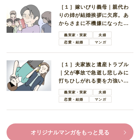
［１］嫁いびり義母｜親代わ
りの姉が結婚挨拶に欠席。あ
からさまに不機嫌になった義
母
義実家・実家
夫婦
恋愛・結婚
マンガ
［１］夫家族と遺産トラブル
｜父が事故で急逝し悲しみに
打ちひしがれる妻を力強い言
葉で励ます夫
義実家・実家
夫婦
恋愛・結婚
マンガ
オリジナルマンガをもっと見る