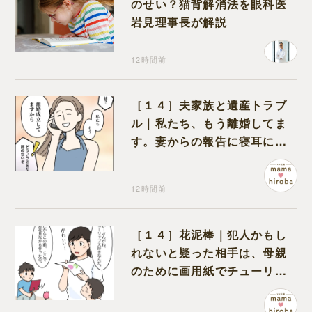
のせい？猫背解消法を眼科医
岩見理事長が解説
12時間前
［１４］夫家族と遺産トラブ
ル｜私たち、もう離婚してま
す。妻からの報告に寝耳に水
の夫は大慌て
12時間前
［１４］花泥棒｜犯人かもし
れないと疑った相手は、母親
のために画用紙でチューリッ
プを作っていただけだった