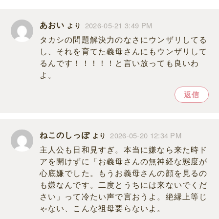
あおい
2026-05-21 3:49 PM
より
タカシの問題解決力のなさにウンザリしてる
し、それを育てた義母さんにもウンザリして
るんです！！！！！と言い放っても良いわ
よ。
返信
ねこのしっぽ
2026-05-20 12:34 PM
より
主人公も日和見すぎ。本当に嫌なら来た時ド
アを開けずに「お義母さんの無神経な態度が
心底嫌でした。もうお義母さんの顔を見るの
も嫌なんです。二度とうちには来ないでくだ
さい」って冷たい声で言おうよ。絶縁上等じ
ゃない、こんな祖母要らないよ。