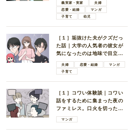
義実家・実家
夫婦
恋愛・結婚
マンガ
子育て
幼児
［１］垢抜けた夫がクズだっ
た話｜大学の人気者の彼女が
気になったのは地味で目立た
ない男子学生
夫婦
恋愛・結婚
マンガ
子育て
［１］コワい体験談｜コワい
話をするために集まった夜の
ファミレス。口火を切ったの
は電車好きの男の子ママ
マンガ