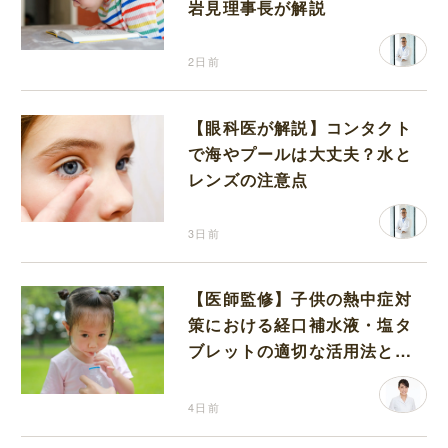
岩見理事長が解説
2日前
【眼科医が解説】コンタクト
で海やプールは大丈夫？水と
レンズの注意点
3日前
【医師監修】子供の熱中症対
策における経口補水液・塩タ
ブレットの適切な活用法と水
分補給の注意点
4日前