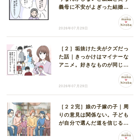
義母に不安がよぎった結婚
式。不安なまま同居生活スタ
ート
2026年07月29日
［２］垢抜けた夫がクズだっ
た話｜きっかけはマイナーな
アニメ。好きなものが同じで
恋に落ちたふたり
2026年07月29日
［２２完］娘の子嫁の子｜周
りの意見は関係ない。子ども
が自分で選んだ道を信じるこ
とが親にできる一番の応援