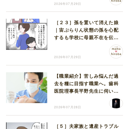
2026年07月29日
［２３］孫を置いて消えた娘
｜宙ぶらりん状態の孫を心配
するも学校に母親不在を伝え
る自分の立場がわからない
2026年07月29日
【職業紹介】苦しみ悩んだ過
去を糧に目指す職業へ。歯科
医院理事長平野先生に伺いま
した
2026年07月28日
［５］夫家族と遺産トラブル