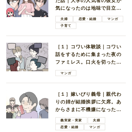
た話｜大学の人気者の彼女が
気になったのは地味で目立た
ない男子学生
夫婦
恋愛・結婚
マンガ
子育て
［１］コワい体験談｜コワい
話をするために集まった夜の
ファミレス。口火を切ったの
は電車好きの男の子ママ
マンガ
［１］嫁いびり義母｜親代わ
りの姉が結婚挨拶に欠席。あ
からさまに不機嫌になった義
母
義実家・実家
夫婦
恋愛・結婚
マンガ