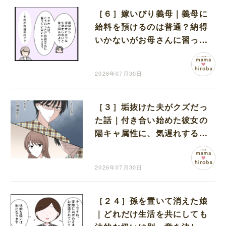
［６］嫁いびり義母｜義母に
給料を預けるのは普通？納得
いかないがお母さんに習って
ないでしょと言われ自信が持
てない
2026年07月30日
［３］垢抜けた夫がクズだっ
た話｜付き合い始めた彼女の
陽キャ属性に、気遅れする陰
キャの彼
2026年07月30日
［２４］孫を置いて消えた娘
｜どれだけ生活を共にしても