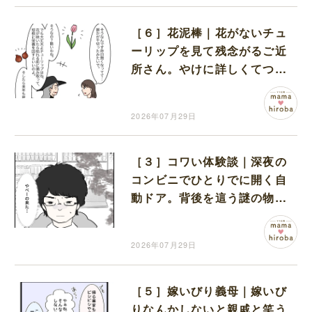
［６］花泥棒｜花がないチュ
ーリップを見て残念がるご近
所さん。やけに詳しくてつい
疑いの目を向けてしまう
2026年07月29日
［３］コワい体験談｜深夜の
コンビニでひとりでに開く自
動ドア。背後を這う謎の物体
に凍りつく
2026年07月29日
［５］嫁いびり義母｜嫁いび
りなんかしないと親戚と笑う