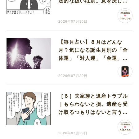
法的な扱いは別。意を決して
離婚した娘の元夫に電話
2026年07月30日
【毎月占い】８月はどんな
月？気になる誕生月別の「全
体運」「対人運」「金運」
「ラッキーアイテム」につい
てお教えします
2026年07月29日
［６］夫家族と遺産トラブル
｜もらわないと損。遺産を受
け取るつもりはないと言う妻
に夫が待ったをかける
2026年07月29日