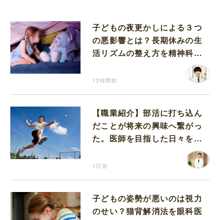
子どもの夜更かしによる３つ
の悪影響とは？長期休みの生
活リズムの整え方を精神科医
が解説
13時間前
【職業紹介】部活に打ち込ん
だことが将来の興味へ繋がっ
た。医師を目指した日々を振
り返って思うこと
1日前
子どもの姿勢が悪いのは視力
のせい？猫背解消法を眼科医