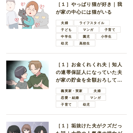
［１］やっぱり猫が好き｜我
が家の中心には猫がいる
夫婦
ライフスタイル
子ども
マンガ
子育て
中学生
園児
小学生
幼児
高校生
［１］お金くれくれ夫｜知人
の連帯保証人になっていた夫
が家の貯金を全額おろしてほ
しいと言ってきた
義実家・実家
夫婦
恋愛・結婚
マンガ
子育て
幼児
［１］垢抜けた夫がクズだっ