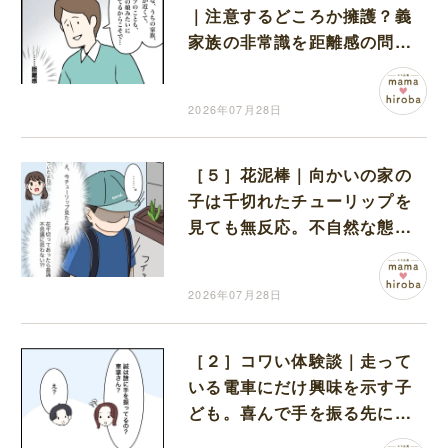
｜注意するどころか擁護？義
家族の非常識を距離感の問題
で片付ける夫にモヤモヤする
2026年07月28日
［５］花泥棒｜向かいの家の
子は千切れたチューリップを
見ても無反応。不自然な態度
に胸がざわつく
2026年07月28日
［２］コワい体験談｜走って
いる電車にだけ興味を示す子
ども。喜んで手を振る先には
誰も見えない