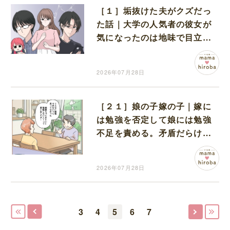
［１］垢抜けた夫がクズだっ
た話｜大学の人気者の彼女が
気になったのは地味で目立た
ない男子学生
2026年07月28日
［２１］娘の子嫁の子｜嫁に
は勉強を否定して娘には勉強
不足を責める。矛盾だらけの
義母に開いた口が塞がらない
2026年07月28日
3
4
5
6
7