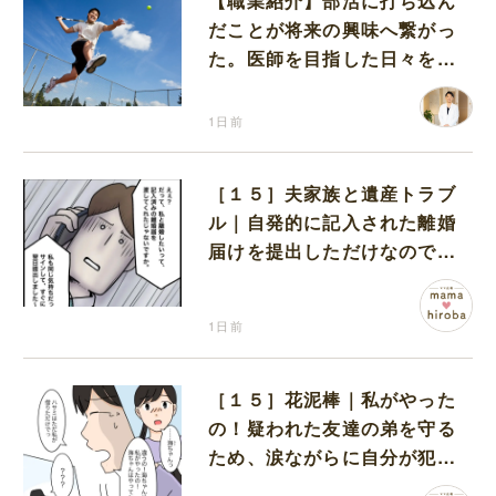
【職業紹介】部活に打ち込ん
だことが将来の興味へ繋がっ
た。医師を目指した日々を振
り返って思うこと
1日前
［１５］夫家族と遺産トラブ
ル｜自発的に記入された離婚
届けを提出しただけなので、
何も問題なし
1日前
［１５］花泥棒｜私がやった
の！疑われた友達の弟を守る
ため、涙ながらに自分が犯人
だと名乗り出た娘