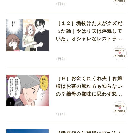
1日前
［１２］垢抜けた夫がクズだ
った話｜やはり夫は浮気して
いた。オシャレなレストラン
で夫の浮気現場に遭遇
1日前
［９］お金くれくれ夫｜お嬢
様はお茶の淹れ方も知らない
の？義母の嫌味に思わず怒り
が込み上げる
1日前