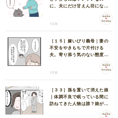
に、夫にだけ甘えん坊になる
猫のギャップに癒される
1日前
［１５］嫁いびり義母｜妻の
不安をやきもちで片付ける
夫。寄り添う気のない態度に
モヤモヤが募る
1日前
［３３］孫を置いて消えた娘
｜体調不良で眠っている間に
訪ねてきた人物は誰？娘が戻
ってきたのかと不安になる