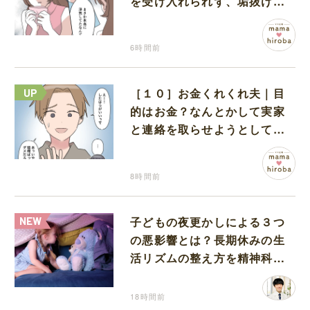
を受け入れられず、垢抜けた
ことが関係しているのかと嘆
く
6時間前
［１０］お金くれくれ夫｜目
的はお金？なんとかして実家
と連絡を取らせようとしてく
る夫が怪しすぎる
8時間前
子どもの夜更かしによる３つ
の悪影響とは？長期休みの生
活リズムの整え方を精神科医
が解説
18時間前