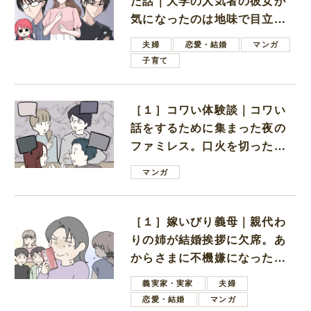
た話｜大学の人気者の彼女が
気になったのは地味で目立た
ない男子学生
夫婦
恋愛・結婚
マンガ
子育て
［１］コワい体験談｜コワい
話をするために集まった夜の
ファミレス。口火を切ったの
は電車好きの男の子ママ
マンガ
［１］嫁いびり義母｜親代わ
りの姉が結婚挨拶に欠席。あ
からさまに不機嫌になった義
母
義実家・実家
夫婦
恋愛・結婚
マンガ