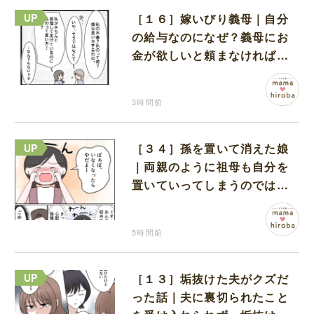
［１６］嫁いびり義母｜自分
の給与なのになぜ？義母にお
金が欲しいと頼まなければな
らない状況に疑問を抱く
3時間前
［３４］孫を置いて消えた娘
｜両親のように祖母も自分を
置いていってしまうのでは？
と怯えて泣く孫に心が痛む
5時間前
［１３］垢抜けた夫がクズだ
った話｜夫に裏切られたこと