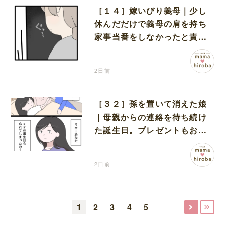
［１４］嫁いびり義母｜少し
休んだだけで義母の肩を持ち
家事当番をしなかったと責め
る夫
2日前
［３２］孫を置いて消えた娘
｜母親からの連絡を待ち続け
た誕生日。プレゼントもお祝
いの言葉も届かなかった
2日前
1
2
3
4
5