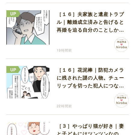
［１６］夫家族と遺産トラブ
ル｜離婚成立済みと告げると
再婚を迫る自分のことしか考
えない元夫
19時間前
［１６］花泥棒｜防犯カメラ
に残された謎の人物。チュー
リップを切った犯人につなが
る証拠になるのか期待する
22時間前
［３］やっぱり猫が好き｜妻
と子どもにはツンツンなの