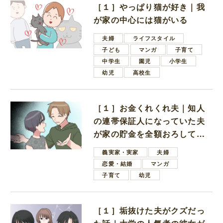
［１］やっぱり猫が好き｜我
が家の中心には猫がいる
夫婦
ライフスタイル
子ども
マンガ
子育て
中学生
園児
小学生
幼児
高校生
［１］お金くれくれ夫｜知人
の連帯保証人になっていた夫
が家の貯金を全額おろしてほ
しいと言ってきた
義実家・実家
夫婦
恋愛・結婚
マンガ
子育て
幼児
［１］垢抜けた夫がクズだっ