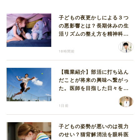
子どもの夜更かしによる３つ
の悪影響とは？長期休みの生
活リズムの整え方を精神科医
が解説
18時間前
【職業紹介】部活に打ち込ん
だことが将来の興味へ繋がっ
た。医師を目指した日々を振
り返って思うこと
1日前
子どもの姿勢が悪いのは視力
のせい？猫背解消法を眼科医