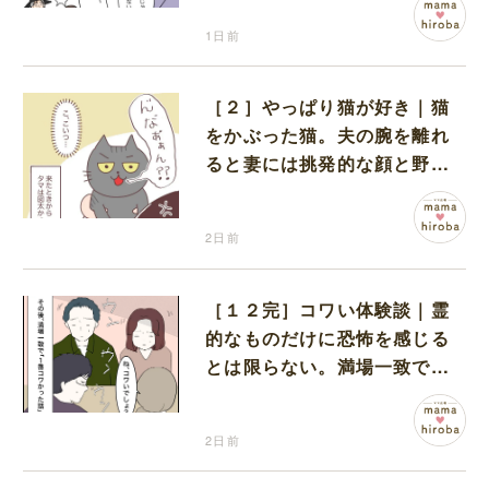
1日前
［２］やっぱり猫が好き｜猫
をかぶった猫。夫の腕を離れ
ると妻には挑発的な顔と野太
い鳴き声
2日前
［１２完］コワい体験談｜霊
的なものだけに恐怖を感じる
とは限らない。満場一致でコ
ワいと認定された意外な体験
2日前