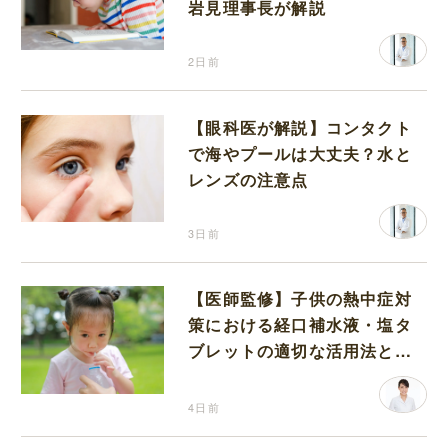
岩見理事長が解説
2日前
【眼科医が解説】コンタクト
で海やプールは大丈夫？水と
レンズの注意点
3日前
【医師監修】子供の熱中症対
策における経口補水液・塩タ
ブレットの適切な活用法と水
分補給の注意点
4日前