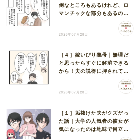
倒なところもあるけれど、ロ
マンチックな部分もあるのが
夫の魅力
2026年07月28日
［４］嫁いびり義母｜無理だ
と思ったらすぐに解消できる
から！夫の説得に押されて義
実家での同居を決めた妻
2026年07月28日
［１］垢抜けた夫がクズだっ
た話｜大学の人気者の彼女が
気になったのは地味で目立た
ない男子学生