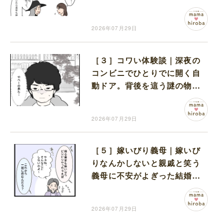
疑いの目を向けてしまう
2026年07月29日
［３］コワい体験談｜深夜の
コンビニでひとりでに開く自
動ドア。背後を這う謎の物体
に凍りつく
2026年07月29日
［５］嫁いびり義母｜嫁いび
りなんかしないと親戚と笑う
義母に不安がよぎった結婚
式。不安なまま同居生活スタ
ート
2026年07月29日