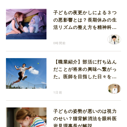
子どもの夜更かしによる３つ
の悪影響とは？長期休みの生
活リズムの整え方を精神科医
が解説
0時間前
【職業紹介】部活に打ち込ん
だことが将来の興味へ繋がっ
た。医師を目指した日々を振
り返って思うこと
1日前
子どもの姿勢が悪いのは視力
のせい？猫背解消法を眼科医
岩見理事長が解説