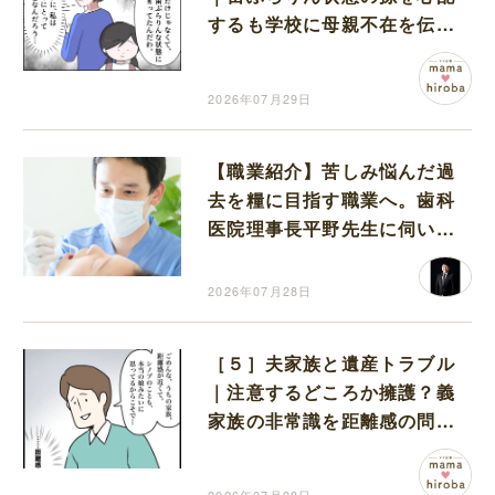
するも学校に母親不在を伝え
る自分の立場がわからない
2026年07月29日
【職業紹介】苦しみ悩んだ過
去を糧に目指す職業へ。歯科
医院理事長平野先生に伺いま
した
2026年07月28日
［５］夫家族と遺産トラブル
｜注意するどころか擁護？義
家族の非常識を距離感の問題
で片付ける夫にモヤモヤする