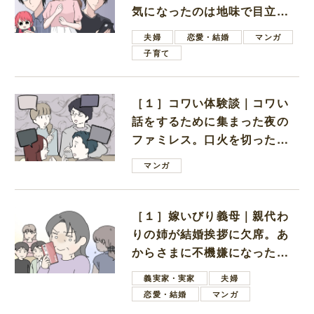
気になったのは地味で目立た
ない男子学生
夫婦
恋愛・結婚
マンガ
子育て
［１］コワい体験談｜コワい
話をするために集まった夜の
ファミレス。口火を切ったの
は電車好きの男の子ママ
マンガ
［１］嫁いびり義母｜親代わ
りの姉が結婚挨拶に欠席。あ
からさまに不機嫌になった義
母
義実家・実家
夫婦
恋愛・結婚
マンガ