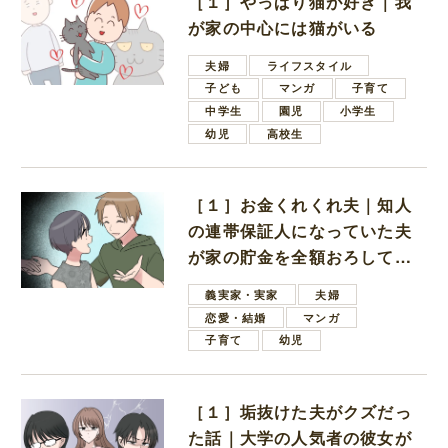
［１］やっぱり猫が好き｜我
が家の中心には猫がいる
夫婦
ライフスタイル
子ども
マンガ
子育て
中学生
園児
小学生
幼児
高校生
［１］お金くれくれ夫｜知人
の連帯保証人になっていた夫
が家の貯金を全額おろしてほ
しいと言ってきた
義実家・実家
夫婦
恋愛・結婚
マンガ
子育て
幼児
［１］垢抜けた夫がクズだっ
た話｜大学の人気者の彼女が