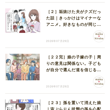
［２］垢抜けた夫がクズだっ
た話｜きっかけはマイナーな
アニメ。好きなものが同じで
恋に落ちたふたり
2026年07月29日
［２２完］娘の子嫁の子｜周
りの意見は関係ない。子ども
が自分で選んだ道を信じるこ
とが親にできる一番の応援
2026年07月29日
［２３］孫を置いて消えた娘
｜宙ぶらりん状態の孫を心配