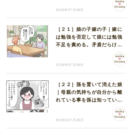
2026年07月28日
［２１］娘の子嫁の子｜嫁に
は勉強を否定して娘には勉強
不足を責める。矛盾だらけの
義母に開いた口が塞がらない
2026年07月28日
［２２］孫を置いて消えた娘
｜母親の気持ちが自分から離
れている事を孫は知ってい
た。孫を想いありのままの事
実を伝えた祖母
2026年07月28日