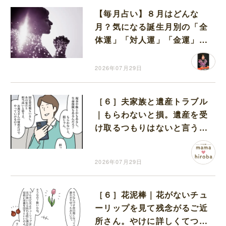
【毎月占い】８月はどんな
月？気になる誕生月別の「全
体運」「対人運」「金運」
「ラッキーアイテム」につい
てお教えします
2026年07月29日
［６］夫家族と遺産トラブル
｜もらわないと損。遺産を受
け取るつもりはないと言う妻
に夫が待ったをかける
2026年07月29日
［６］花泥棒｜花がないチュ
ーリップを見て残念がるご近
所さん。やけに詳しくてつい