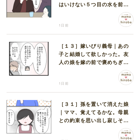
はいけない５つ目の水を前に
コワい話を続ける一同
1日前
［１３］嫁いびり義母｜あの
子と結婚して欲しかった。友
人の娘を嫁の前で褒めちぎる
無神経な義母
1日前
［３１］孫を置いて消えた娘
｜ママ、覚えてるかな。母親
との約束を思い出し寂しそう
な孫に胸が痛む