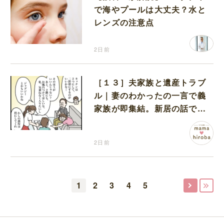
で海やプールは大丈夫？水と
レンズの注意点
2日前
［１３］夫家族と遺産トラブ
ル｜妻のわかったの一言で義
家族が即集結。新居の話で盛
り上がる義家族を置いて実家
に帰る妻
2日前
1
2
3
4
5