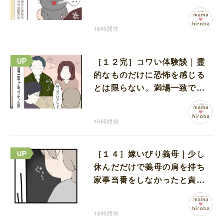
い鳴き声
16時間前
［１２完］コワい体験談｜霊
的なものだけに恐怖を感じる
とは限らない。満場一致でコ
ワいと認定された意外な体験
16時間前
［１４］嫁いびり義母｜少し
休んだだけで義母の肩を持ち
家事当番をしなかったと責め
る夫
18時間前