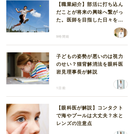
【職業紹介】部活に打ち込ん
だことが将来の興味へ繋がっ
た。医師を目指した日々を振
り返って思うこと
9時間前
子どもの姿勢が悪いのは視力
のせい？猫背解消法を眼科医
岩見理事長が解説
1日前
【眼科医が解説】コンタクト
で海やプールは大丈夫？水と
レンズの注意点