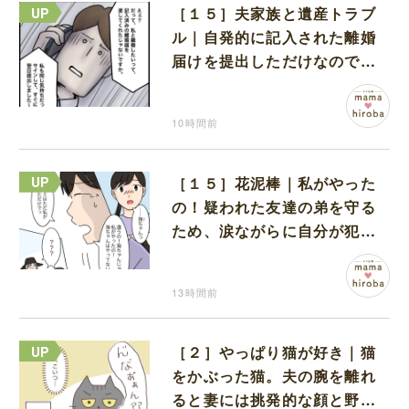
［１５］夫家族と遺産トラブ
ル｜自発的に記入された離婚
届けを提出しただけなので、
何も問題なし
10時間前
［１５］花泥棒｜私がやった
の！疑われた友達の弟を守る
ため、涙ながらに自分が犯人
だと名乗り出た娘
13時間前
［２］やっぱり猫が好き｜猫
をかぶった猫。夫の腕を離れ
ると妻には挑発的な顔と野太