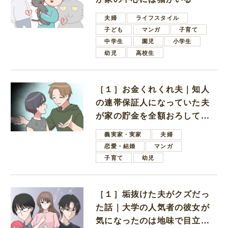
夫婦
ライフスタイル
子ども
マンガ
子育て
中学生
園児
小学生
幼児
高校生
［１］お金くれくれ夫｜知人
の連帯保証人になっていた夫
が家の貯金を全額おろしてほ
しいと言ってきた
義実家・実家
夫婦
恋愛・結婚
マンガ
子育て
幼児
［１］垢抜けた夫がクズだっ
た話｜大学の人気者の彼女が
気になったのは地味で目立た