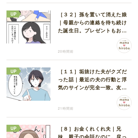
［３２］孫を置いて消えた娘
｜母親からの連絡を待ち続け
た誕生日。プレゼントもお祝
いの言葉も届かなかった
20時間前
［１１］垢抜けた夫がクズだ
った話｜最近の夫の行動と浮
気のサインが完全一致。友人
にも忠告され不安になる
21時間前
［８］お金くれくれ夫｜兄
妹、親子の会話なのに。戻っ