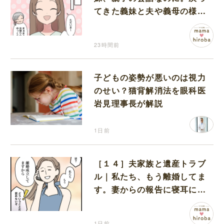
てきた義妹と夫や義母の様子
になんだか違和感
23時間前
子どもの姿勢が悪いのは視力
のせい？猫背解消法を眼科医
岩見理事長が解説
1日前
［１４］夫家族と遺産トラブ
ル｜私たち、もう離婚してま
す。妻からの報告に寝耳に水
の夫は大慌て
1日前