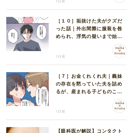
1日前
［１０］垢抜けた夫がクズだ
った話｜外出間際に服装を咎
められ、浮気の疑いまで始め
る夫
1日前
［７］お金くれくれ夫｜義妹
の存在を黙っていた夫を詰め
るが、産まれる子どものこと
を第一に考えてと流される
1日前
【眼科医が解説】コンタクト