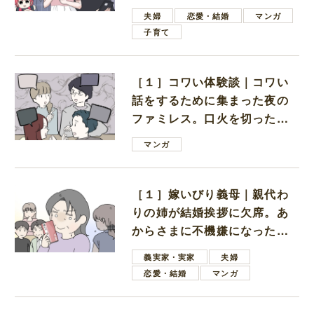
ない男子学生
夫婦
恋愛・結婚
マンガ
子育て
［１］コワい体験談｜コワい
話をするために集まった夜の
ファミレス。口火を切ったの
は電車好きの男の子ママ
マンガ
［１］嫁いびり義母｜親代わ
りの姉が結婚挨拶に欠席。あ
からさまに不機嫌になった義
母
義実家・実家
夫婦
恋愛・結婚
マンガ