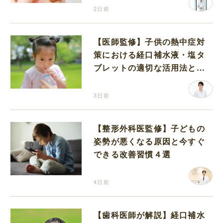
2日前
【医師監修】子供の熱中症対
策における経口補水液・塩タ
ブレットの適切な活用法と水
分補給の注意点
3日前
【整形外科医監修】子どもの
姿勢が悪くなる原因と今すぐ
できる改善習慣４選
4日前
【歯科医師が解説】経口補水