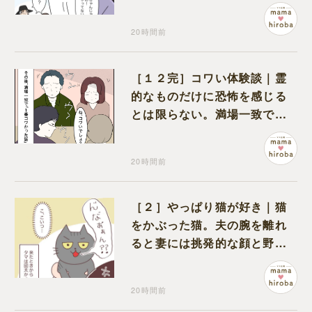
だと名乗り出た娘
20時間前
［１２完］コワい体験談｜霊
的なものだけに恐怖を感じる
とは限らない。満場一致でコ
ワいと認定された意外な体験
20時間前
［２］やっぱり猫が好き｜猫
をかぶった猫。夫の腕を離れ
ると妻には挑発的な顔と野太
い鳴き声
20時間前