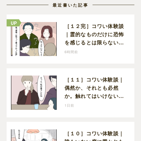
最近書いた記事
［１２完］コワい体験談
｜霊的なものだけに恐怖
を感じるとは限らない。
満場一致でコワいと認定
6時間前
された意外な体験
［１１］コワい体験談｜
偶然か、それとも必然
か。触れてはいけない５
つ目の水を前にコワい話
1日前
を続ける一同
［１０］コワい体験談｜