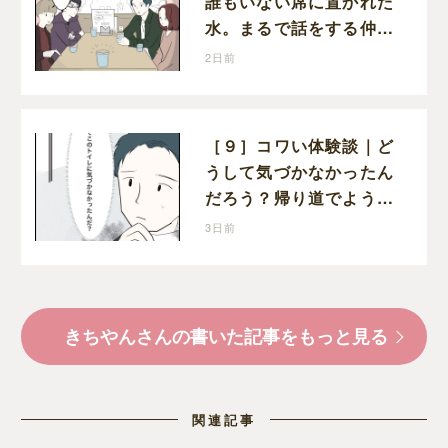
誰もいない席に置かれた
水。まるで話をする仲間
たちとは別に何かがいる
2日前
みたい
［９］コワい体験談｜ど
うして気づかなかったん
だろう？帰り道でようや
く気づいた近いトイレの
3日前
存在に首を傾げる
きちやんさんの書いた記事をもっと見る
関連記事