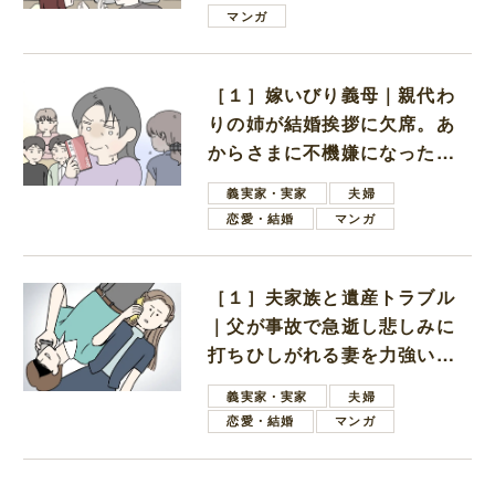
は電車好きの男の子ママ
マンガ
［１］嫁いびり義母｜親代わ
りの姉が結婚挨拶に欠席。あ
からさまに不機嫌になった義
母
義実家・実家
夫婦
恋愛・結婚
マンガ
［１］夫家族と遺産トラブル
｜父が事故で急逝し悲しみに
打ちひしがれる妻を力強い言
葉で励ます夫
義実家・実家
夫婦
恋愛・結婚
マンガ