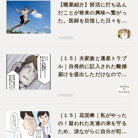
【職業紹介】部活に打ち込ん
だことが将来の興味へ繋がっ
た。医師を目指した日々を振
り返って思うこと
20時間前
［１５］夫家族と遺産トラブ
ル｜自発的に記入された離婚
届けを提出しただけなので、
何も問題なし
20時間前
［１５］花泥棒｜私がやった
の！疑われた友達の弟を守る
ため、涙ながらに自分が犯人