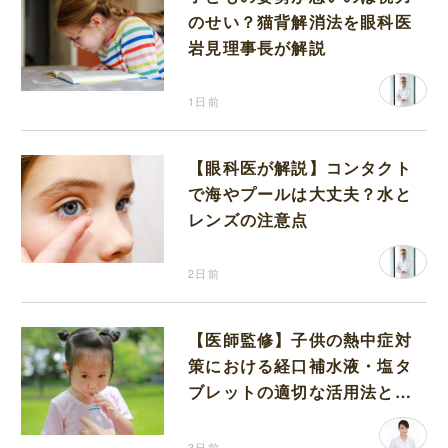
のせい？猫背解消法を眼科医
岩見理事長が解説
1日前
【眼科医が解説】コンタクト
で海やプールは大丈夫？水と
レンズの注意点
2日前
【医師監修】子供の熱中症対
策における経口補水液・塩タ
ブレットの適切な活用法と水
分補給の注意点
3日前