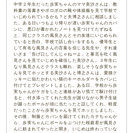
中学２年生だった歩実ちゃんのママ美沙さんは、教
科書の落書きやボロボロの靴や体操服を見て学校で
いじめられているかも？と夫博之さんに相談しまし
た。ある日いつもより帰りが遅い歩実ちゃんのカバ
ンに、悪口が書かれたノートを見つけてたずねる
と、同じクラスの風見さんとその友達にいじめられ
ていると告白、学校で話し合いをするも、優等生と
して有名な風見さんの言葉を信じる先生や、すれ違
いざま「告げ口してんじゃねーよ」と暴言を吐く風
見さんを見ていじめを確信した美沙さん。３年生に
なり風見さんとクラスも離れ、楽しそうな歩実ちゃ
んを見てホッとする美沙さんと博之さんは、愛猫ク
ッキーに似たかわいい猫のキーホルダーをカバンに
付けてとプレゼントしました。ある日、学校から歩
実ちゃんがケガをしたと連絡があり慌てて駆け付け
ると、付き添ってくれた先生が謝りながら男子生徒
が蹴ったボールが頭に当たったと話してくれ、軽度
だったことから歩実ちゃんを見てホッとしました。
その後、制服とカバンを届けてくれたカナちゃんか
ら、歩実ちゃんにボールをぶつけた桜庭君が風見さ
んに頼まれてやったと聞き、いじめは終わっていな