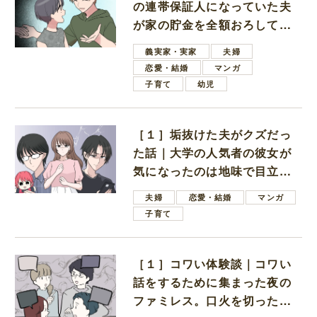
の連帯保証人になっていた夫
が家の貯金を全額おろしてほ
しいと言ってきた
義実家・実家
夫婦
恋愛・結婚
マンガ
子育て
幼児
［１］垢抜けた夫がクズだっ
た話｜大学の人気者の彼女が
気になったのは地味で目立た
ない男子学生
夫婦
恋愛・結婚
マンガ
子育て
［１］コワい体験談｜コワい
話をするために集まった夜の
ファミレス。口火を切ったの