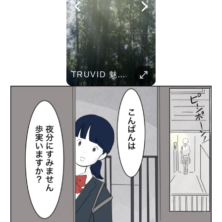
Her Standards Are Already High
Childhood Memories
TRUVID 魅力的な京都――時を超える静寂と伝統美
Parent Pranks
TRUVID 野生の北海道 – 雪と自然
TRUVID 広島と宮島 – 歴史と美しさ
TRUVID 餅 ― 日本のやさしい甘さと伝統の味
Her standards are already high