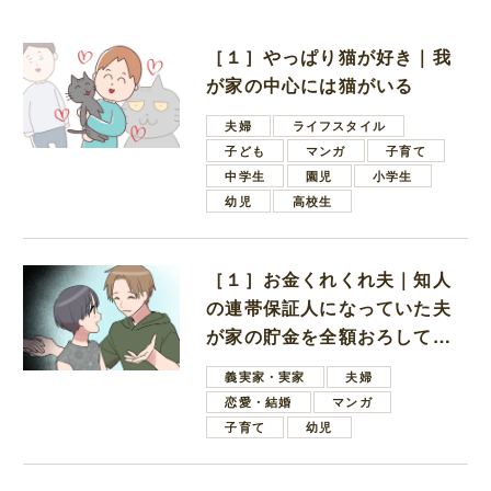
［１］やっぱり猫が好き｜我
が家の中心には猫がいる
夫婦
ライフスタイル
子ども
マンガ
子育て
中学生
園児
小学生
幼児
高校生
［１］お金くれくれ夫｜知人
の連帯保証人になっていた夫
が家の貯金を全額おろしてほ
しいと言ってきた
義実家・実家
夫婦
恋愛・結婚
マンガ
子育て
幼児