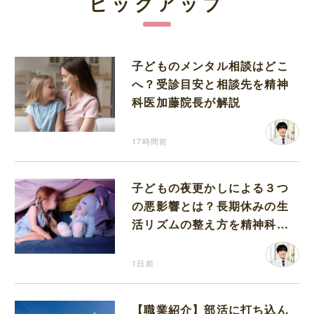
ピックアップ
子どものメンタル相談はどこ
へ？受診目安と相談先を精神
科医加藤院長が解説
17時間前
子どもの夜更かしによる３つ
の悪影響とは？長期休みの生
活リズムの整え方を精神科医
が解説
1日前
【職業紹介】部活に打ち込ん