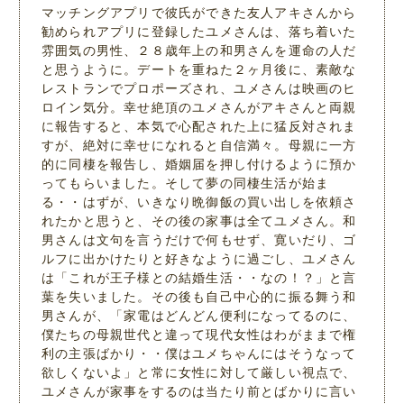
マッチングアプリで彼氏ができた友人アキさんから
勧められアプリに登録したユメさんは、落ち着いた
雰囲気の男性、２８歳年上の和男さんを運命の人だ
と思うように。デートを重ねた２ヶ月後に、素敵な
レストランでプロポーズされ、ユメさんは映画のヒ
ロイン気分。幸せ絶頂のユメさんがアキさんと両親
に報告すると、本気で心配された上に猛反対されま
すが、絶対に幸せになれると自信満々。母親に一方
的に同棲を報告し、婚姻届を押し付けるように預か
ってもらいました。そして夢の同棲生活が始ま
る・・はずが、いきなり晩御飯の買い出しを依頼さ
れたかと思うと、その後の家事は全てユメさん。和
男さんは文句を言うだけで何もせず、寛いだり、ゴ
ルフに出かけたりと好きなように過ごし、ユメさん
は「これが王子様との結婚生活・・なの！？」と言
葉を失いました。その後も自己中心的に振る舞う和
男さんが、「家電はどんどん便利になってるのに、
僕たちの母親世代と違って現代女性はわがままで権
利の主張ばかり・・僕はユメちゃんにはそうなって
欲しくないよ」と常に女性に対して厳しい視点で、
ユメさんが家事をするのは当たり前とばかりに言い