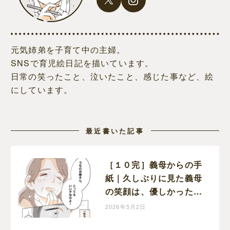
元気姉弟を子育て中の主婦。
SNSで育児絵日記を描いています。
日常の笑ったこと、泣いたこと、感じた事など、絵
にしています。
最近書いた記事
［１０完］義母からの手
紙｜久しぶりに見た義母
の笑顔は、優しかった頃
と変わらぬ笑顔だった
2026年5月2日