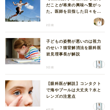
だことが将来の興味へ繋がっ
た。医師を目指した日々を振
り返って思うこと
2日前
子どもの姿勢が悪いのは視力
のせい？猫背解消法を眼科医
岩見理事長が解説
3日前
【眼科医が解説】コンタクト
で海やプールは大丈夫？水と
レンズの注意点
4日前