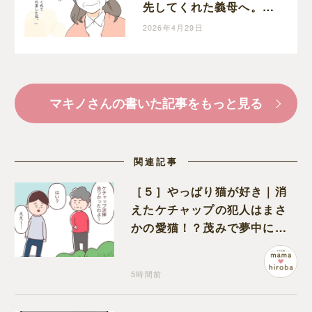
先してくれた義母へ。嫁
から今までの感謝の気持
2026年4月29日
ちを綴る
マキノさんの書いた記事をもっと見る
関連記事
［５］やっぱり猫が好き｜消
えたケチャップの犯人はまさ
かの愛猫！？茂みで夢中にな
ってなめる現場を発見
5時間前