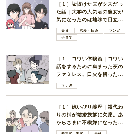
［１］垢抜けた夫がクズだっ
た話｜大学の人気者の彼女が
気になったのは地味で目立た
ない男子学生
夫婦
恋愛・結婚
マンガ
子育て
［１］コワい体験談｜コワい
話をするために集まった夜の
ファミレス。口火を切ったの
は電車好きの男の子ママ
マンガ
［１］嫁いびり義母｜親代わ
りの姉が結婚挨拶に欠席。あ
からさまに不機嫌になった義
母
義実家・実家
夫婦