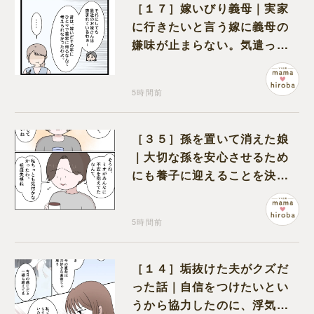
［１７］嫁いびり義母｜実家
に行きたいと言う嫁に義母の
嫌味が止まらない。気遣って
くれるのは義父だけ
5時間前
［３５］孫を置いて消えた娘
｜大切な孫を安心させるため
にも養子に迎えることを決心
する
5時間前
［１４］垢抜けた夫がクズだ
った話｜自信をつけたいとい
うから協力したのに、浮気と