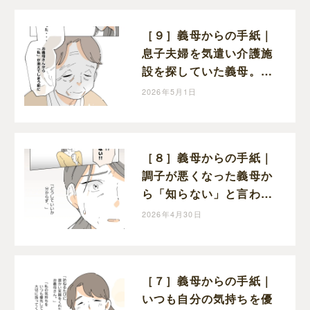
［９］義母からの手紙｜
息子夫婦を気遣い介護施
設を探していた義母。も
っと早く感謝を伝えたか
2026年5月1日
ったと涙を流す
［８］義母からの手紙｜
調子が悪くなった義母か
ら「知らない」と言われ
てショックを受ける嫁
2026年4月30日
［７］義母からの手紙｜
いつも自分の気持ちを優