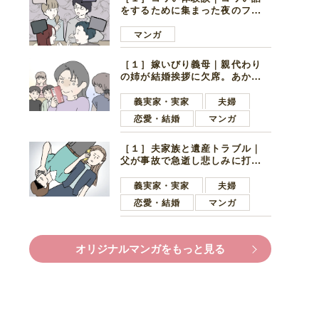
をするために集まった夜のファ
ミレス。口火を切ったのは電車
好きの男の子ママ
マンガ
［１］嫁いびり義母｜親代わり
の姉が結婚挨拶に欠席。あから
さまに不機嫌になった義母
義実家・実家
夫婦
恋愛・結婚
マンガ
［１］夫家族と遺産トラブル｜
父が事故で急逝し悲しみに打ち
ひしがれる妻を力強い言葉で励
ます夫
義実家・実家
夫婦
恋愛・結婚
マンガ
オリジナルマンガをもっと見る