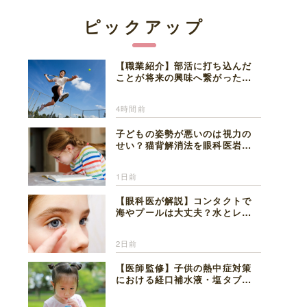
ピックアップ
【職業紹介】部活に打ち込んだ
ことが将来の興味へ繋がった。
医師を目指した日々を振り返っ
て思うこと
4時間前
子どもの姿勢が悪いのは視力の
せい？猫背解消法を眼科医岩見
理事長が解説
1日前
【眼科医が解説】コンタクトで
海やプールは大丈夫？水とレン
ズの注意点
2日前
【医師監修】子供の熱中症対策
における経口補水液・塩タブレ
ットの適切な活用法と水分補給
の注意点