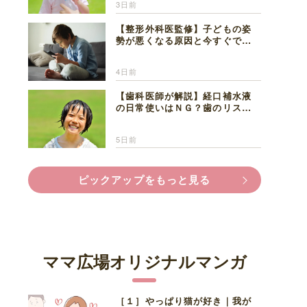
3日前
【整形外科医監修】子どもの姿
勢が悪くなる原因と今すぐでき
る改善習慣４選
4日前
【歯科医師が解説】経口補水液
の日常使いはＮＧ？歯のリスク
と熱中症対策
5日前
ピックアップをもっと見る
ママ広場オリジナルマンガ
［１］やっぱり猫が好き｜我が