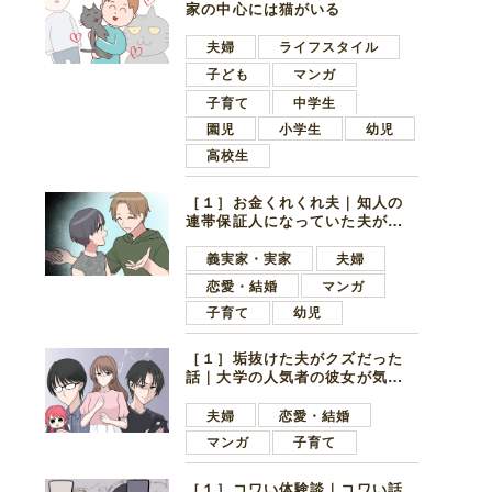
家の中心には猫がいる
夫婦
ライフスタイル
子ども
マンガ
子育て
中学生
園児
小学生
幼児
高校生
［１］お金くれくれ夫｜知人の
連帯保証人になっていた夫が家
の貯金を全額おろしてほしいと
言ってきた
義実家・実家
夫婦
恋愛・結婚
マンガ
子育て
幼児
［１］垢抜けた夫がクズだった
話｜大学の人気者の彼女が気に
なったのは地味で目立たない男
子学生
夫婦
恋愛・結婚
マンガ
子育て
［１］コワい体験談｜コワい話