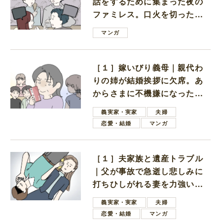
話をするために集まった夜の
ファミレス。口火を切ったの
は電車好きの男の子ママ
マンガ
［１］嫁いびり義母｜親代わ
りの姉が結婚挨拶に欠席。あ
からさまに不機嫌になった義
母
義実家・実家
夫婦
恋愛・結婚
マンガ
［１］夫家族と遺産トラブル
｜父が事故で急逝し悲しみに
打ちひしがれる妻を力強い言
葉で励ます夫
義実家・実家
夫婦
恋愛・結婚
マンガ