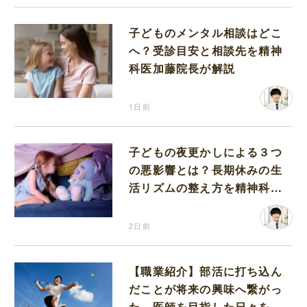
子どものメンタル相談はどこ
へ？受診目安と相談先を精神
科医加藤院長が解説
1日前
子どもの夜更かしによる３つ
の悪影響とは？長期休みの生
活リズムの整え方を精神科医
が解説
2日前
【職業紹介】部活に打ち込ん
だことが将来の興味へ繋がっ
た。医師を目指した日々を振