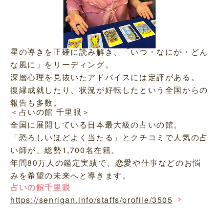
星の導きを正確に読み解き、「いつ・なにが・どん
な風に」をリーディング。
深層心理を見抜いたアドバイスには定評がある。
復縁成就したり、状況が好転したという全国からの
報告も多数。
＜占いの館 千里眼＞
全国に展開している日本最大級の占いの館。
「恐ろしいほどよく当たる」とクチコミで人気の占
い師が、総勢1,700名在籍。
年間80万人の鑑定実績で、恋愛や仕事などのお悩
みを希望の未来へと導きます。
占いの館千里眼
https://senrigan.info/staffs/profile/3505