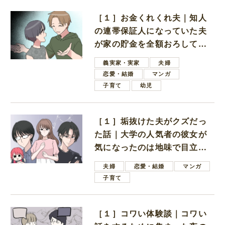
［１］お金くれくれ夫｜知人
の連帯保証人になっていた夫
が家の貯金を全額おろしてほ
しいと言ってきた
義実家・実家
夫婦
恋愛・結婚
マンガ
子育て
幼児
［１］垢抜けた夫がクズだっ
た話｜大学の人気者の彼女が
気になったのは地味で目立た
ない男子学生
夫婦
恋愛・結婚
マンガ
子育て
［１］コワい体験談｜コワい