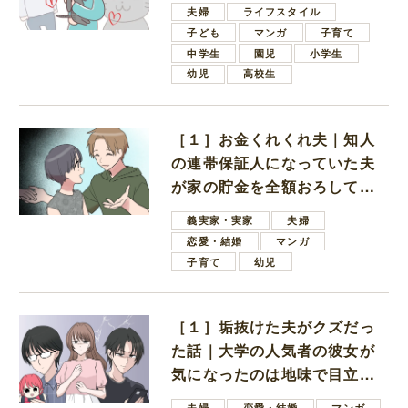
夫婦
ライフスタイル
子ども
マンガ
子育て
中学生
園児
小学生
幼児
高校生
［１］お金くれくれ夫｜知人
の連帯保証人になっていた夫
が家の貯金を全額おろしてほ
しいと言ってきた
義実家・実家
夫婦
恋愛・結婚
マンガ
子育て
幼児
［１］垢抜けた夫がクズだっ
た話｜大学の人気者の彼女が
気になったのは地味で目立た
ない男子学生
夫婦
恋愛・結婚
マンガ