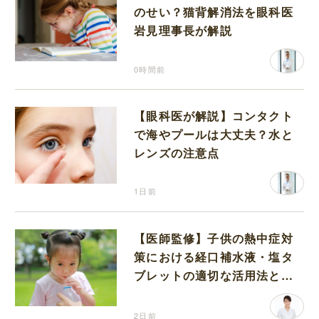
のせい？猫背解消法を眼科医
岩見理事長が解説
0時間前
【眼科医が解説】コンタクト
で海やプールは大丈夫？水と
レンズの注意点
1日前
【医師監修】子供の熱中症対
策における経口補水液・塩タ
ブレットの適切な活用法と水
分補給の注意点
2日前