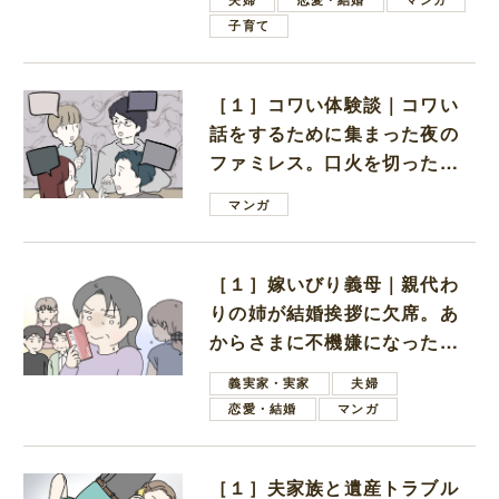
子育て
［１］コワい体験談｜コワい
話をするために集まった夜の
ファミレス。口火を切ったの
は電車好きの男の子ママ
マンガ
［１］嫁いびり義母｜親代わ
りの姉が結婚挨拶に欠席。あ
からさまに不機嫌になった義
母
義実家・実家
夫婦
恋愛・結婚
マンガ
［１］夫家族と遺産トラブル