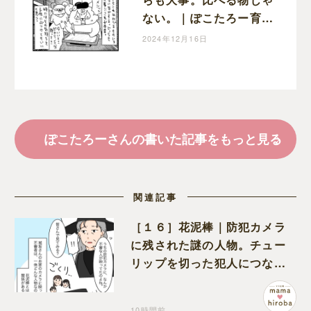
ない。｜ぽこたろー育児
漫画
2024年12月16日
ぽこたろーさんの書いた記事をもっと見る
関連記事
［１６］花泥棒｜防犯カメラ
に残された謎の人物。チュー
リップを切った犯人につなが
る証拠になるのか期待する
10時間前