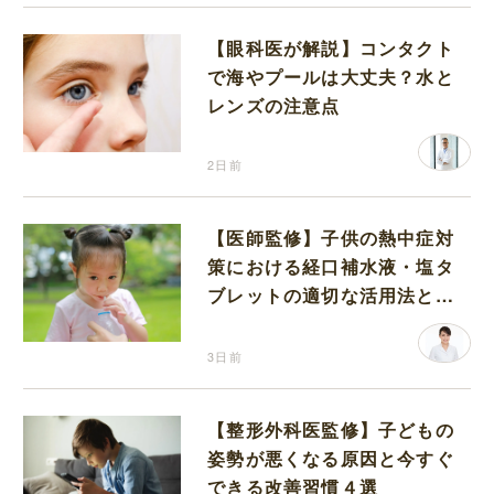
【眼科医が解説】コンタクト
で海やプールは大丈夫？水と
レンズの注意点
2日前
【医師監修】子供の熱中症対
策における経口補水液・塩タ
ブレットの適切な活用法と水
分補給の注意点
3日前
【整形外科医監修】子どもの
姿勢が悪くなる原因と今すぐ
できる改善習慣４選