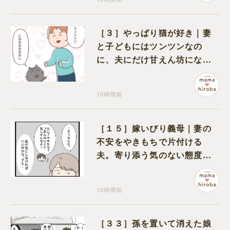
［３］やっぱり猫が好き｜妻
と子どもにはツンツンなの
に、夫にだけ甘えん坊になる
猫のギャップに癒される
10時間前
［１５］嫁いびり義母｜妻の
不安をやきもちで片付ける
夫。寄り添う気のない態度に
モヤモヤが募る
10時間前
［３３］孫を置いて消えた娘