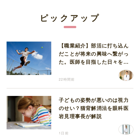
ピックアップ
【職業紹介】部活に打ち込ん
だことが将来の興味へ繋がっ
た。医師を目指した日々を振
り返って思うこと
22時間前
子どもの姿勢が悪いのは視力
のせい？猫背解消法を眼科医
岩見理事長が解説
1日前