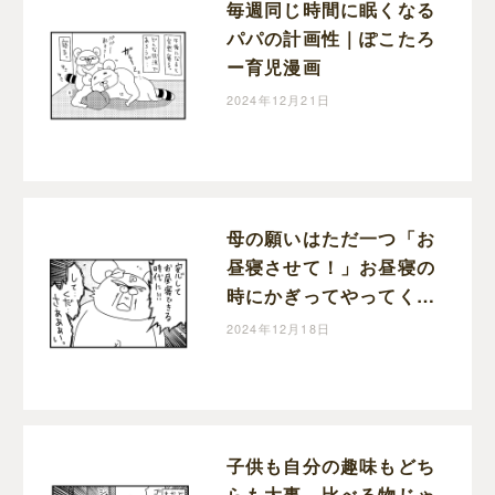
毎週同じ時間に眠くなる
パパの計画性｜ぽこたろ
ー育児漫画
2024年12月21日
母の願いはただ一つ「お
昼寝させて！」お昼寝の
時にかぎってやってくる
宣伝車｜ぽこたろー育児
2024年12月18日
漫画
子供も自分の趣味もどち
らも大事。比べる物じゃ