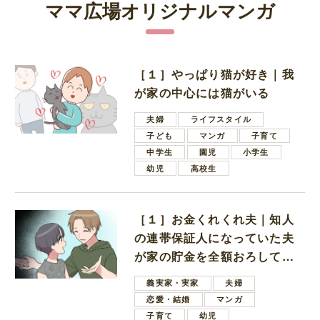
ママ広場オリジナルマンガ
［１］やっぱり猫が好き｜我
が家の中心には猫がいる
夫婦
ライフスタイル
子ども
マンガ
子育て
中学生
園児
小学生
幼児
高校生
［１］お金くれくれ夫｜知人
の連帯保証人になっていた夫
が家の貯金を全額おろしてほ
しいと言ってきた
義実家・実家
夫婦
恋愛・結婚
マンガ
子育て
幼児