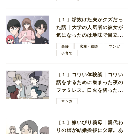
［１］垢抜けた夫がクズだっ
た話｜大学の人気者の彼女が
気になったのは地味で目立た
ない男子学生
夫婦
恋愛・結婚
マンガ
子育て
［１］コワい体験談｜コワい
話をするために集まった夜の
ファミレス。口火を切ったの
は電車好きの男の子ママ
マンガ
［１］嫁いびり義母｜親代わ
りの姉が結婚挨拶に欠席。あ