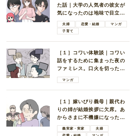
た話｜大学の人気者の彼女が
気になったのは地味で目立た
ない男子学生
夫婦
恋愛・結婚
マンガ
子育て
［１］コワい体験談｜コワい
話をするために集まった夜の
ファミレス。口火を切ったの
は電車好きの男の子ママ
マンガ
［１］嫁いびり義母｜親代わ
りの姉が結婚挨拶に欠席。あ
からさまに不機嫌になった義
母
義実家・実家
夫婦
恋愛・結婚
マンガ