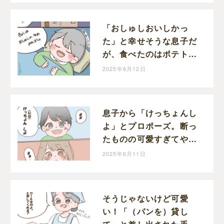
「おしゅしおいしかっ
た」と幸せそうな息子だ
が、食べたのはポテトと
唐揚げです｜和栗家の
2025年6月12日
日々
息子から「けっちょんし
よ」とプロポーズ。断っ
たものの可愛すぎてやっ
ぱり結婚したくなった｜
2025年6月11日
和栗家の日々
そうじゃないけど可愛
い！「（パンを）貸し