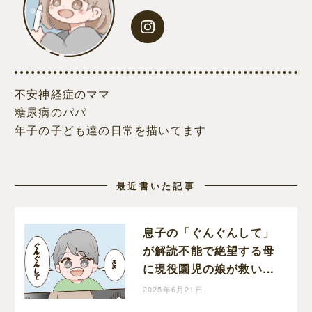
不安神経症のママ
糖尿病のパパ
年子の子ども達の日常を描いてます
最近書いた記事
息子の「ぐんぐんして」
が解読不能で絶望する母
に現役園児の娘が救いの
手を差し伸べる｜和栗家
2025年6月21日
の日々