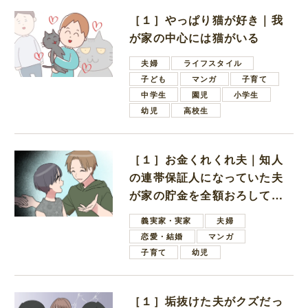
［１］やっぱり猫が好き｜我
が家の中心には猫がいる
夫婦
ライフスタイル
子ども
マンガ
子育て
中学生
園児
小学生
幼児
高校生
［１］お金くれくれ夫｜知人
の連帯保証人になっていた夫
が家の貯金を全額おろしてほ
しいと言ってきた
義実家・実家
夫婦
恋愛・結婚
マンガ
子育て
幼児
［１］垢抜けた夫がクズだっ