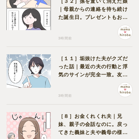
［３２］孫を置いて消えた娘
｜母親からの連絡を待ち続け
た誕生日。プレゼントもお祝
いの言葉も届かなかった
3時間前
［１１］垢抜けた夫がクズだ
った話｜最近の夫の行動と浮
気のサインが完全一致。友人
にも忠告され不安になる
3時間前
［８］お金くれくれ夫｜兄
妹、親子の会話なのに。戻っ
てきた義妹と夫や義母の様子