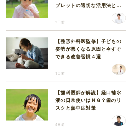
ブレットの適切な活用法と水
分補給の注意点
2日前
【整形外科医監修】子どもの
姿勢が悪くなる原因と今すぐ
できる改善習慣４選
3日前
【歯科医師が解説】経口補水
液の日常使いはＮＧ？歯のリ
スクと熱中症対策
5日前