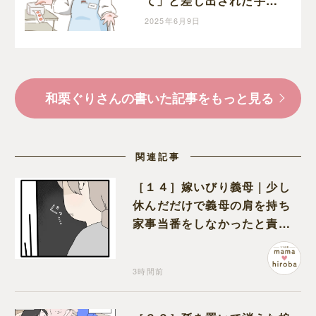
て」と差し出された手に
反射的に自分の手を重ね
2025年6月9日
ちゃう息子｜和栗家の
日々
和栗ぐりさんの書いた記事をもっと見る
関連記事
［１４］嫁いびり義母｜少し
休んだだけで義母の肩を持ち
家事当番をしなかったと責め
る夫
3時間前