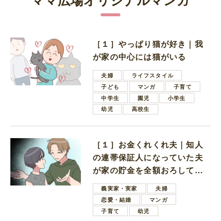
［１］やっぱり猫が好き｜我
が家の中心には猫がいる
夫婦
ライフスタイル
子ども
マンガ
子育て
中学生
園児
小学生
幼児
高校生
［１］お金くれくれ夫｜知人
の連帯保証人になっていた夫
が家の貯金を全額おろしてほ
しいと言ってきた
義実家・実家
夫婦
恋愛・結婚
マンガ
子育て
幼児