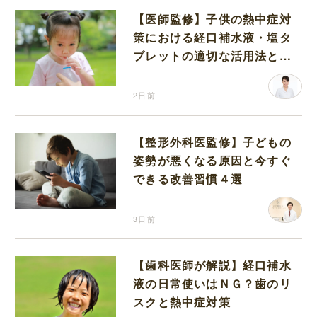
【医師監修】子供の熱中症対
策における経口補水液・塩タ
ブレットの適切な活用法と水
分補給の注意点
2日前
【整形外科医監修】子どもの
姿勢が悪くなる原因と今すぐ
できる改善習慣４選
3日前
【歯科医師が解説】経口補水
液の日常使いはＮＧ？歯のリ
スクと熱中症対策