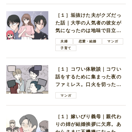
［１］垢抜けた夫がクズだっ
た話｜大学の人気者の彼女が
気になったのは地味で目立た
ない男子学生
夫婦
恋愛・結婚
マンガ
子育て
［１］コワい体験談｜コワい
話をするために集まった夜の
ファミレス。口火を切ったの
は電車好きの男の子ママ
マンガ
［１］嫁いびり義母｜親代わ
りの姉が結婚挨拶に欠席。あ
からさまに不機嫌になった義