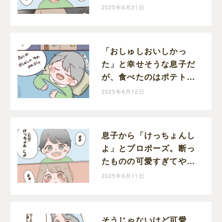
手を差し伸べる｜和栗家
2025年6月21日
の日々
「おしゅしおいしかっ
た」と幸せそうな息子だ
が、食べたのはポテトと
唐揚げです｜和栗家の
2025年6月12日
日々
息子から「けっちょんし
よ」とプロポーズ。断っ
たものの可愛すぎてやっ
ぱり結婚したくなった｜
2025年6月11日
和栗家の日々
そうじゃないけど可愛