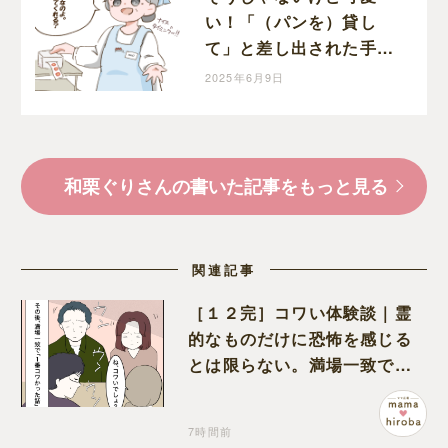
い！「（パンを）貸し
て」と差し出された手に
反射的に自分の手を重ね
2025年6月9日
ちゃう息子｜和栗家の
日々
和栗ぐりさんの書いた記事をもっと見る
関連記事
［１２完］コワい体験談｜霊
的なものだけに恐怖を感じる
とは限らない。満場一致でコ
ワいと認定された意外な体験
7時間前