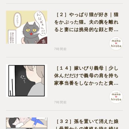
［２］やっぱり猫が好き｜猫
をかぶった猫。夫の腕を離れ
ると妻には挑発的な顔と野太
い鳴き声
7時間前
［１４］嫁いびり義母｜少し
休んだだけで義母の肩を持ち
家事当番をしなかったと責め
る夫
7時間前
［３２］孫を置いて消えた娘
｜母親からの連絡を待ち続け