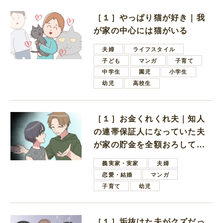
［１］やっぱり猫が好き｜我
が家の中心には猫がいる
夫婦
ライフスタイル
子ども
マンガ
子育て
中学生
園児
小学生
幼児
高校生
［１］お金くれくれ夫｜知人
の連帯保証人になっていた夫
が家の貯金を全額おろしてほ
しいと言ってきた
義実家・実家
夫婦
恋愛・結婚
マンガ
子育て
幼児
［１］垢抜けた夫がクズだっ