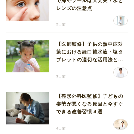
で海やプールは大丈夫？水と
レンズの注意点
2日前
【医師監修】子供の熱中症対
策における経口補水液・塩タ
ブレットの適切な活用法と水
分補給の注意点
3日前
【整形外科医監修】子どもの
姿勢が悪くなる原因と今すぐ
できる改善習慣４選
4日前