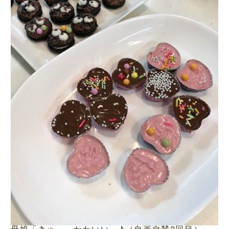
母娘「きゃ～、かわいい～♪（自画自賛2回目）」