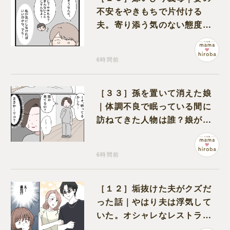
不安をやきもちで片付ける
夫。寄り添う気のない態度に
モヤモヤが募る
6時間前
［３３］孫を置いて消えた娘
｜体調不良で眠っている間に
訪ねてきた人物は誰？娘が戻
ってきたのかと不安になる
6時間前
［１２］垢抜けた夫がクズだ
った話｜やはり夫は浮気して
いた。オシャレなレストラン
で夫の浮気現場に遭遇