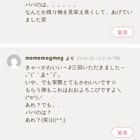
パパのは。。。。。。
なんとか残り物を見栄え良くして、あげてい
ました笑
返信
mememegmeg
2019-02-14 2:16 PM
より
きゃ～かわいい～♪三回いただきました～
｡ﾟ(ﾟ＾Д＾ﾟ)ﾟ｡
いや、でも実際とてもかわいいです☆
もらう側もこれはおおよろこびですよ＼
(^o^)／
あれ？でも、、
パパのは？
あれ？(笑)(((^^;)
返信