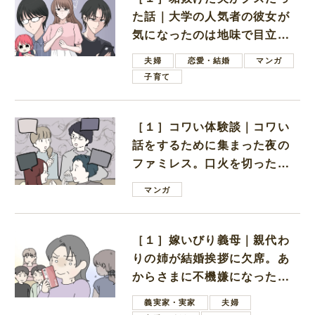
た話｜大学の人気者の彼女が
気になったのは地味で目立た
ない男子学生
夫婦
恋愛・結婚
マンガ
子育て
［１］コワい体験談｜コワい
話をするために集まった夜の
ファミレス。口火を切ったの
は電車好きの男の子ママ
マンガ
［１］嫁いびり義母｜親代わ
りの姉が結婚挨拶に欠席。あ
からさまに不機嫌になった義
母
義実家・実家
夫婦