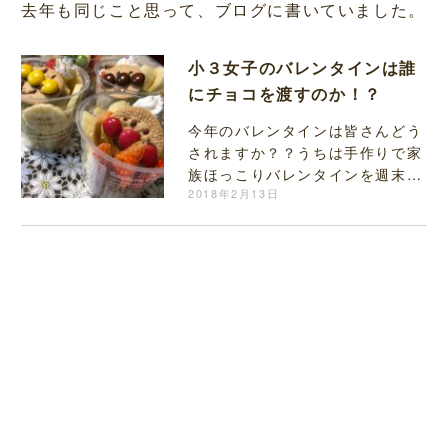
去年も同じこと思って、ブログに書いていました。
小３女子のバレンタインは誰
にチョコを渡すのか！？
今年のバレンタインは皆さんどう
されますか？？うちは手作りで家
族ほっこりバレンタインを週末し
ました。
2018年2月13日