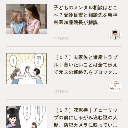
子どものメンタル相談はどこ
へ？受診目安と相談先を精神
科医加藤院長が解説
13時間前
［１７］夫家族と遺産トラブ
ル｜言いたいことは全て伝え
て元夫の連絡先をブロック。
離婚できた喜びを噛みしめる
13時間前
［１７］花泥棒｜チューリッ
プの前にしゃがみ込む謎の人
影。防犯カメラに映っていた