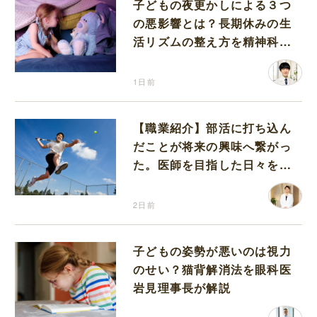
子どもの夜更かしによる３つ
の悪影響とは？長期休みの生
活リズムの整え方を精神科医
が解説
1日前
【職業紹介】部活に打ち込ん
だことが将来の興味へ繋がっ
た。医師を目指した日々を振
り返って思うこと
2日前
子どもの姿勢が悪いのは視力
のせい？猫背解消法を眼科医
岩見理事長が解説