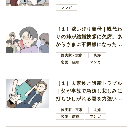
は電車好きの男の子ママ
マンガ
［１］嫁いびり義母｜親代わ
りの姉が結婚挨拶に欠席。あ
からさまに不機嫌になった義
母
義実家・実家
夫婦
恋愛・結婚
マンガ
［１］夫家族と遺産トラブル
｜父が事故で急逝し悲しみに
打ちひしがれる妻を力強い言
葉で励ます夫
義実家・実家
夫婦
恋愛・結婚
マンガ