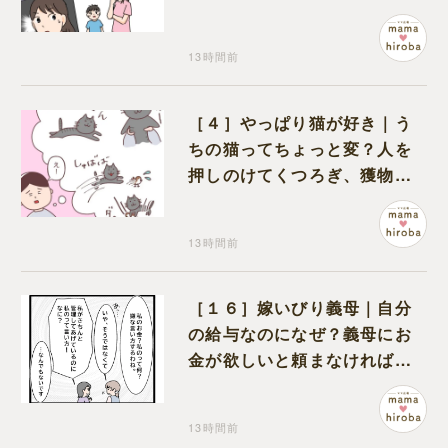
のは娘の友達だった
13時間前
［４］やっぱり猫が好き｜う
ちの猫ってちょっと変？人を
押しのけてくつろぎ、獲物に
も物怖じしない鋼のハート
13時間前
［１６］嫁いびり義母｜自分
の給与なのになぜ？義母にお
金が欲しいと頼まなければな
らない状況に疑問を抱く
13時間前