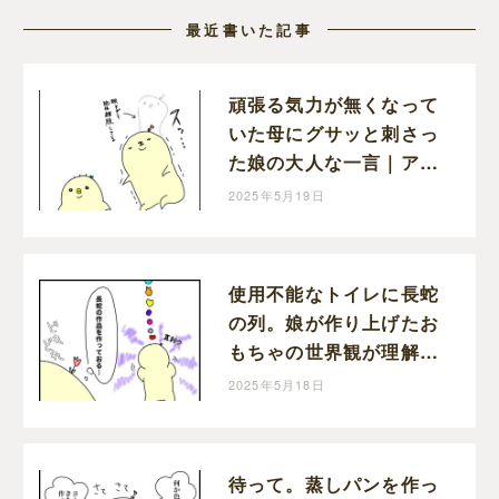
最近書いた記事
頑張る気力が無くなって
いた母にグサッと刺さっ
た娘の大人な一言｜アツ
アゲの育児絵日記
2025年5月19日
使用不能なトイレに長蛇
の列。娘が作り上げたお
もちゃの世界観が理解不
能だった｜アツアゲの育
2025年5月18日
児絵日記
待って。蒸しパンを作っ