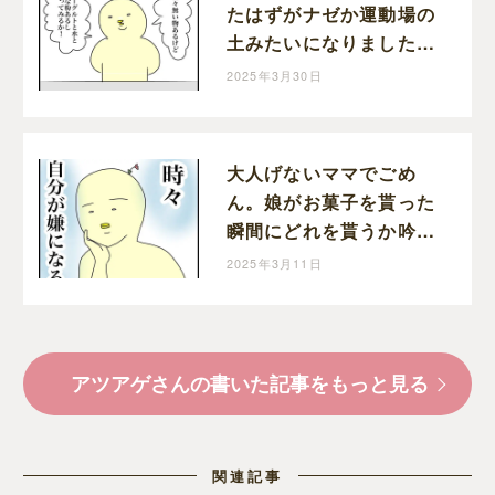
たはずがナゼか運動場の
土みたいになりました。
｜アツアゲの育児絵日記
2025年3月30日
大人げないママでごめ
ん。娘がお菓子を貰った
瞬間にどれを貰うか吟味
してしまう自分が嫌｜ア
2025年3月11日
ツアゲの育児絵日記
アツアゲさんの書いた記事をもっと見る
関連記事