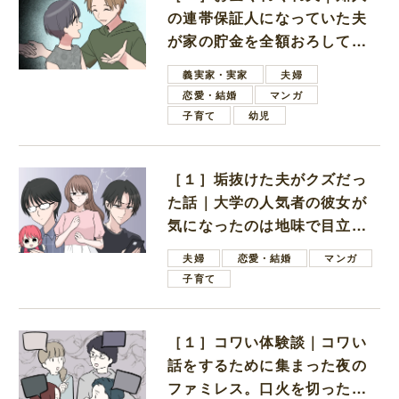
の連帯保証人になっていた夫
が家の貯金を全額おろしてほ
しいと言ってきた
義実家・実家
夫婦
恋愛・結婚
マンガ
子育て
幼児
［１］垢抜けた夫がクズだっ
た話｜大学の人気者の彼女が
気になったのは地味で目立た
ない男子学生
夫婦
恋愛・結婚
マンガ
子育て
［１］コワい体験談｜コワい
話をするために集まった夜の
ファミレス。口火を切ったの