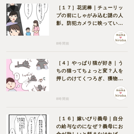
［１７］花泥棒｜チューリッ
プの前にしゃがみ込む謎の人
影。防犯カメラに映っていた
のは娘の友達だった
8時間前
［４］やっぱり猫が好き｜う
ちの猫ってちょっと変？人を
押しのけてくつろぎ、獲物に
も物怖じしない鋼のハート
8時間前
［１６］嫁いびり義母｜自分
の給与なのになぜ？義母にお
金が欲しいと頼まなければな