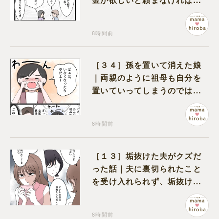
らない状況に疑問を抱く
8時間前
［３４］孫を置いて消えた娘
｜両親のように祖母も自分を
置いていってしまうのでは？
と怯えて泣く孫に心が痛む
8時間前
［１３］垢抜けた夫がクズだ
った話｜夫に裏切られたこと
を受け入れられず、垢抜けた
ことが関係しているのかと嘆
く
8時間前