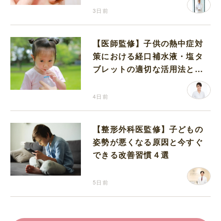
3日前
【医師監修】子供の熱中症対
策における経口補水液・塩タ
ブレットの適切な活用法と水
分補給の注意点
4日前
【整形外科医監修】子どもの
姿勢が悪くなる原因と今すぐ
できる改善習慣４選
5日前