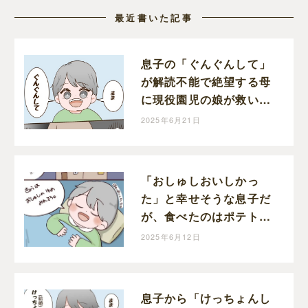
最近書いた記事
息子の「ぐんぐんして」
が解読不能で絶望する母
に現役園児の娘が救いの
手を差し伸べる｜和栗家
2025年6月21日
の日々
「おしゅしおいしかっ
た」と幸せそうな息子だ
が、食べたのはポテトと
唐揚げです｜和栗家の
2025年6月12日
日々
息子から「けっちょんし