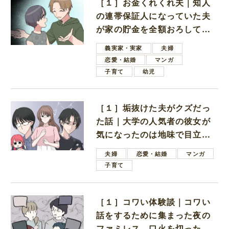
［１］お金くれくれ夫｜知人
の連帯保証人になっていた夫
が家の貯金を全額おろしてほ
しいと言ってきた
義実家・実家
夫婦
恋愛・結婚
マンガ
子育て
幼児
［１］垢抜けた夫がクズだっ
た話｜大学の人気者の彼女が
気になったのは地味で目立た
ない男子学生
夫婦
恋愛・結婚
マンガ
子育て
［１］コワい体験談｜コワい
話をするために集まった夜の
ファミレス。口火を切ったの