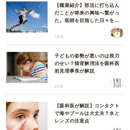
【職業紹介】部活に打ち込ん
だことが将来の興味へ繋がっ
た。医師を目指した日々を振
り返って思うこと
1日前
子どもの姿勢が悪いのは視力
のせい？猫背解消法を眼科医
岩見理事長が解説
2日前
【眼科医が解説】コンタクト
で海やプールは大丈夫？水と
レンズの注意点