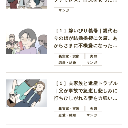
は電車好きの男の子ママ
マンガ
［１］嫁いびり義母｜親代わ
りの姉が結婚挨拶に欠席。あ
からさまに不機嫌になった義
母
義実家・実家
夫婦
恋愛・結婚
マンガ
［１］夫家族と遺産トラブル
｜父が事故で急逝し悲しみに
打ちひしがれる妻を力強い言
葉で励ます夫
義実家・実家
夫婦
恋愛・結婚
マンガ