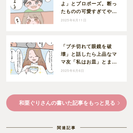
よ」とプロポーズ。断っ
たものの可愛すぎてやっ
ぱり結婚したくなった｜
2025年6月11日
和栗家の日々
「ブチ切れて眼鏡を破
壊」と話したら上品なマ
マ友「私はお皿」とまさ
かの共感。そんな日もあ
2025年6月6日
るよね｜和栗家の日々
和栗ぐりさんの書いた記事をもっと見る
関連記事