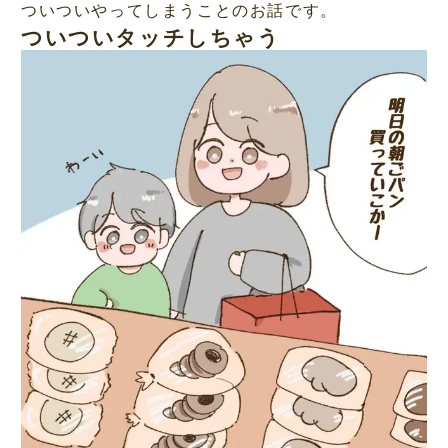
ついついやってしまうことのお話です。
ついついタッチしちゃう
L
/
M
o
u
a
t
d
e
e
d
:
5
4
.
2
3
%