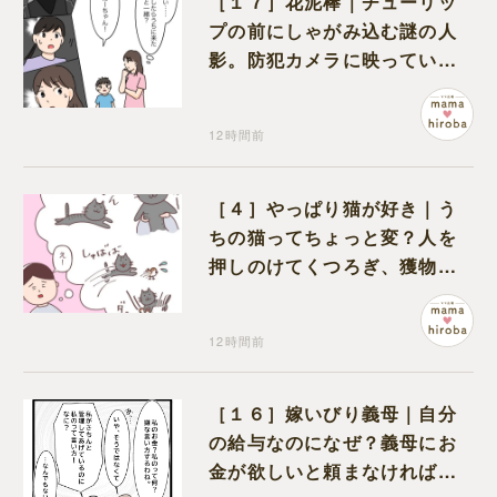
［１７］花泥棒｜チューリッ
プの前にしゃがみ込む謎の人
影。防犯カメラに映っていた
のは娘の友達だった
12時間前
［４］やっぱり猫が好き｜う
ちの猫ってちょっと変？人を
押しのけてくつろぎ、獲物に
も物怖じしない鋼のハート
12時間前
［１６］嫁いびり義母｜自分
の給与なのになぜ？義母にお
金が欲しいと頼まなければな