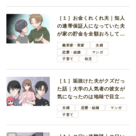
［１］お金くれくれ夫｜知人
の連帯保証人になっていた夫
が家の貯金を全額おろしてほ
しいと言ってきた
義実家・実家
夫婦
恋愛・結婚
マンガ
子育て
幼児
［１］垢抜けた夫がクズだっ
た話｜大学の人気者の彼女が
気になったのは地味で目立た
ない男子学生
夫婦
恋愛・結婚
マンガ
子育て