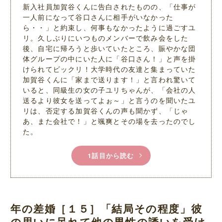
新入社員加賀谷くんに告白されたものの、「仕事が
一人前になって谷口さんに相手がいなかった
ら・・」と約束し、何事もなかったように過ごすユ
リ。久しぶりにいつものメンバーで飲み会をした
後、自宅に帰ろうと歩いていたところ、賑やかな団
体グループの中にいた人に「谷口さん！」と声を掛
けられてビックリ！大学時代の友達と集まっていた
加賀谷くんに「家まで送ります！」と言われ驚いて
いると、同級生の女の子ユリちゃんが、「会社の人
送るより彼女を送ってよぉ～」と言うのを聞いたユ
リは、否定する加賀谷くんの声も聞かず、「じゃ
あ、また会社で！」と颯爽とその場を去ったのでし
た。
1話目から読む
年の差婚［１５］「結局その程度」彼
の思いに呆れて他の男性の誘いを受け