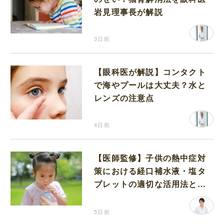
岩見理事長が解説
3日前
【眼科医が解説】コンタクト
で海やプールは大丈夫？水と
レンズの注意点
4日前
【医師監修】子供の熱中症対
策における経口補水液・塩タ
ブレットの適切な活用法と水
分補給の注意点
5日前