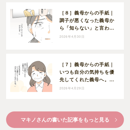
［８］義母からの手紙｜
調子が悪くなった義母か
ら「知らない」と言われ
てショックを受ける嫁
2026年4月30日
［７］義母からの手紙｜
いつも自分の気持ちを優
先してくれた義母へ。嫁
から今までの感謝の気持
2026年4月29日
ちを綴る
マキノさんの書いた記事をもっと見る