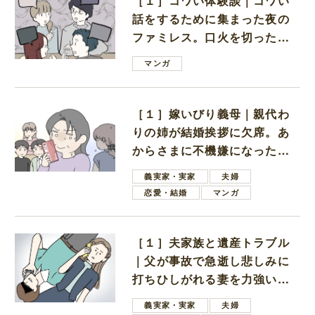
［１］コワい体験談｜コワい
話をするために集まった夜の
ファミレス。口火を切ったの
は電車好きの男の子ママ
マンガ
［１］嫁いびり義母｜親代わ
りの姉が結婚挨拶に欠席。あ
からさまに不機嫌になった義
母
義実家・実家
夫婦
恋愛・結婚
マンガ
［１］夫家族と遺産トラブル
｜父が事故で急逝し悲しみに
打ちひしがれる妻を力強い言
葉で励ます夫
義実家・実家
夫婦