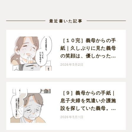
最近書いた記事
［１０完］義母からの手
紙｜久しぶりに見た義母
の笑顔は、優しかった頃
と変わらぬ笑顔だった
2026年5月2日
［９］義母からの手紙｜
息子夫婦を気遣い介護施
設を探していた義母。も
っと早く感謝を伝えたか
2026年5月1日
ったと涙を流す