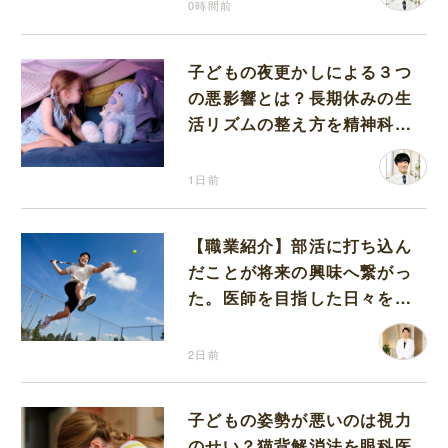
0時間前
子どもの夜更かしによる３つ
の悪影響とは？長期休みの生
活リズムの整え方を精神科医
が解説
1日前
【職業紹介】部活に打ち込ん
だことが将来の興味へ繋がっ
た。医師を目指した日々を振
り返って思うこと
2日前
子どもの姿勢が悪いのは視力
のせい？猫背解消法を眼科医