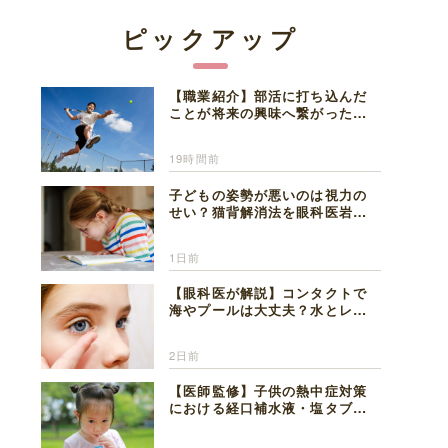
ピックアップ
【職業紹介】部活に打ち込んだ
ことが将来の興味へ繋がった。
医師を目指した日々を振り返っ
て思うこと
19時間前
子どもの姿勢が悪いのは視力の
せい？猫背解消法を眼科医岩見
理事長が解説
1日前
【眼科医が解説】コンタクトで
海やプールは大丈夫？水とレン
ズの注意点
2日前
【医師監修】子供の熱中症対策
における経口補水液・塩タブレ
ットの適切な活用法と水分補給
の注意点