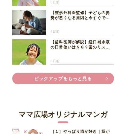
3日前
【整形外科医監修】子どもの姿
勢が悪くなる原因と今すぐでき
る改善習慣４選
4日前
【歯科医師が解説】経口補水液
の日常使いはＮＧ？歯のリスク
と熱中症対策
6日前
ピックアップをもっと見る
ママ広場オリジナルマンガ
［１］やっぱり猫が好き｜我が