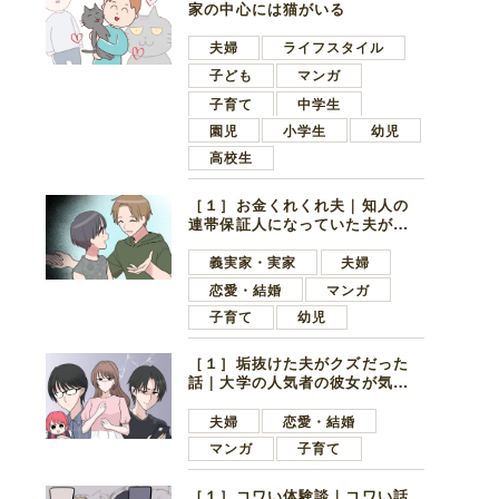
家の中心には猫がいる
夫婦
ライフスタイル
子ども
マンガ
子育て
中学生
園児
小学生
幼児
高校生
［１］お金くれくれ夫｜知人の
連帯保証人になっていた夫が家
の貯金を全額おろしてほしいと
言ってきた
義実家・実家
夫婦
恋愛・結婚
マンガ
子育て
幼児
［１］垢抜けた夫がクズだった
話｜大学の人気者の彼女が気に
なったのは地味で目立たない男
子学生
夫婦
恋愛・結婚
マンガ
子育て
［１］コワい体験談｜コワい話