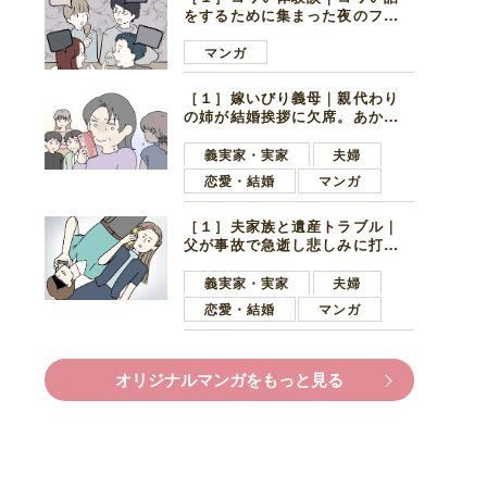
をするために集まった夜のファ
ミレス。口火を切ったのは電車
好きの男の子ママ
マンガ
［１］嫁いびり義母｜親代わり
の姉が結婚挨拶に欠席。あから
さまに不機嫌になった義母
義実家・実家
夫婦
恋愛・結婚
マンガ
［１］夫家族と遺産トラブル｜
父が事故で急逝し悲しみに打ち
ひしがれる妻を力強い言葉で励
ます夫
義実家・実家
夫婦
恋愛・結婚
マンガ
オリジナルマンガをもっと見る