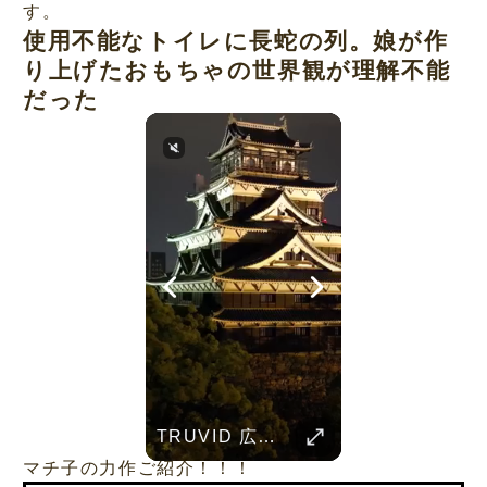
す。
使用不能なトイレに長蛇の列。娘が作
り上げたおもちゃの世界観が理解不能
だった
Her Standards Are Already High
ent Pranks
TRUVID 餅 ― 日本のやさしい甘さと伝統の味
TRUVID 広島と宮島 – 歴史と美しさ
TRUVID 魅力的な京都――時を超える静寂と伝統美
TRUVID 野生の北海道 – 雪と自然
Childhood Memorie
Her standards are already high
マチ子の力作ご紹介！！！