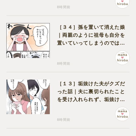
8時間前
［３４］孫を置いて消えた娘
｜両親のように祖母も自分を
置いていってしまうのでは？
と怯えて泣く孫に心が痛む
8時間前
［１３］垢抜けた夫がクズだ
った話｜夫に裏切られたこと
を受け入れられず、垢抜けた
ことが関係しているのかと嘆
く
8時間前