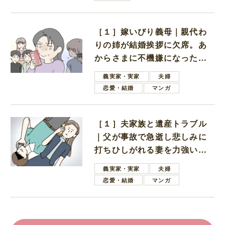
［１］嫁いびり義母｜親代わ
りの姉が結婚挨拶に欠席。あ
からさまに不機嫌になった義
母
義実家・実家
夫婦
恋愛・結婚
マンガ
［１］夫家族と遺産トラブル
｜父が事故で急逝し悲しみに
打ちひしがれる妻を力強い言
葉で励ます夫
義実家・実家
夫婦
恋愛・結婚
マンガ