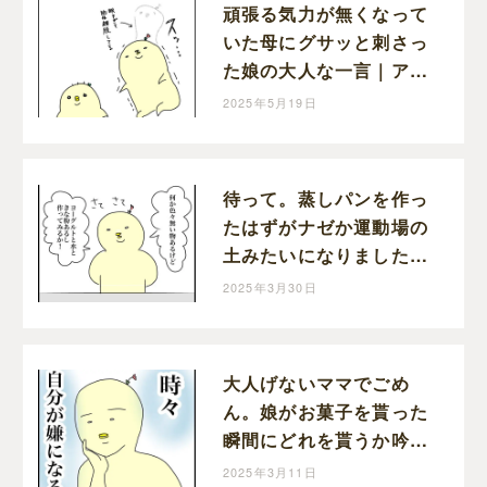
頑張る気力が無くなって
いた母にグサッと刺さっ
た娘の大人な一言｜アツ
アゲの育児絵日記
2025年5月19日
待って。蒸しパンを作っ
たはずがナゼか運動場の
土みたいになりました。
｜アツアゲの育児絵日記
2025年3月30日
大人げないママでごめ
ん。娘がお菓子を貰った
瞬間にどれを貰うか吟味
してしまう自分が嫌｜ア
2025年3月11日