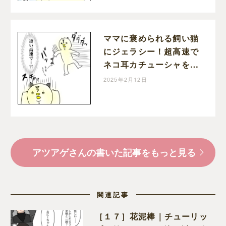
ツアゲの育児絵日記
ママに褒められる飼い猫
にジェラシー！超高速で
ネコ耳カチューシャを着
けて褒められようとする
2025年2月12日
４歳娘｜アツアゲの育児
絵日記
アツアゲさんの書いた記事をもっと見る
関連記事
［１７］花泥棒｜チューリッ