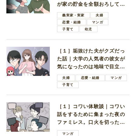
が家の貯金を全額おろしてほ
しいと言ってきた
義実家・実家
夫婦
恋愛・結婚
マンガ
子育て
幼児
［１］垢抜けた夫がクズだっ
た話｜大学の人気者の彼女が
気になったのは地味で目立た
ない男子学生
夫婦
恋愛・結婚
マンガ
子育て
［１］コワい体験談｜コワい
話をするために集まった夜の
ファミレス。口火を切ったの
は電車好きの男の子ママ
マンガ