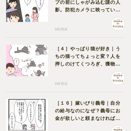
プの前にしゃがみ込む謎の人
影。防犯カメラに映っていた
のは娘の友達だった
8時間前
［４］やっぱり猫が好き｜う
ちの猫ってちょっと変？人を
押しのけてくつろぎ、獲物に
も物怖じしない鋼のハート
8時間前
［１６］嫁いびり義母｜自分
の給与なのになぜ？義母にお
金が欲しいと頼まなければな
らない状況に疑問を抱く