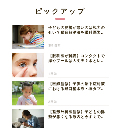
ピックアップ
子どもの姿勢が悪いのは視力の
せい？猫背解消法を眼科医岩見
理事長が解説
3時間前
【眼科医が解説】コンタクトで
海やプールは大丈夫？水とレン
ズの注意点
1日前
【医師監修】子供の熱中症対策
における経口補水液・塩タブレ
ットの適切な活用法と水分補給
の注意点
2日前
【整形外科医監修】子どもの姿
勢が悪くなる原因と今すぐでき
る改善習慣４選