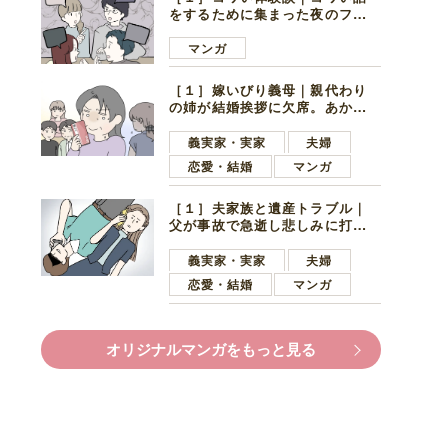
をするために集まった夜のファ
ミレス。口火を切ったのは電車
好きの男の子ママ
マンガ
［１］嫁いびり義母｜親代わり
の姉が結婚挨拶に欠席。あから
さまに不機嫌になった義母
義実家・実家
夫婦
恋愛・結婚
マンガ
［１］夫家族と遺産トラブル｜
父が事故で急逝し悲しみに打ち
ひしがれる妻を力強い言葉で励
ます夫
義実家・実家
夫婦
恋愛・結婚
マンガ
オリジナルマンガをもっと見る