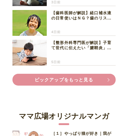
3日前
【歯科医師が解説】経口補水液
の日常使いはＮＧ？歯のリスク
と熱中症対策
4日前
【整形外科専門医が解説】子育
て世代に伝えたい「腱鞘炎」の
正しい知識と対処法
5日前
ピックアップをもっと見る
ママ広場オリジナルマンガ
［１］やっぱり猫が好き｜我が