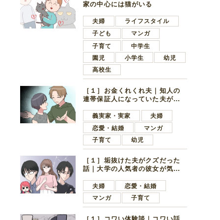
家の中心には猫がいる
夫婦
ライフスタイル
子ども
マンガ
子育て
中学生
園児
小学生
幼児
高校生
［１］お金くれくれ夫｜知人の
連帯保証人になっていた夫が家
の貯金を全額おろしてほしいと
言ってきた
義実家・実家
夫婦
恋愛・結婚
マンガ
子育て
幼児
［１］垢抜けた夫がクズだった
話｜大学の人気者の彼女が気に
なったのは地味で目立たない男
子学生
夫婦
恋愛・結婚
マンガ
子育て
［１］コワい体験談｜コワい話