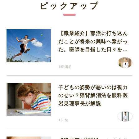
ピックアップ
【職業紹介】部活に打ち込ん
だことが将来の興味へ繋がっ
た。医師を目指した日々を振
り返って思うこと
1時間前
子どもの姿勢が悪いのは視力
のせい？猫背解消法を眼科医
岩見理事長が解説
1日前