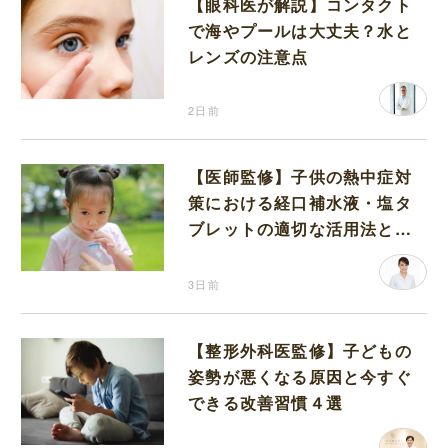
【眼科医が解説】コンタクト
で海やプールは大丈夫？水と
レンズの注意点
2日前
【医師監修】子供の熱中症対
策における経口補水液・塩タ
ブレットの適切な活用法と水
分補給の注意点
3日前
【整形外科医監修】子どもの
姿勢が悪くなる原因と今すぐ
できる改善習慣４選