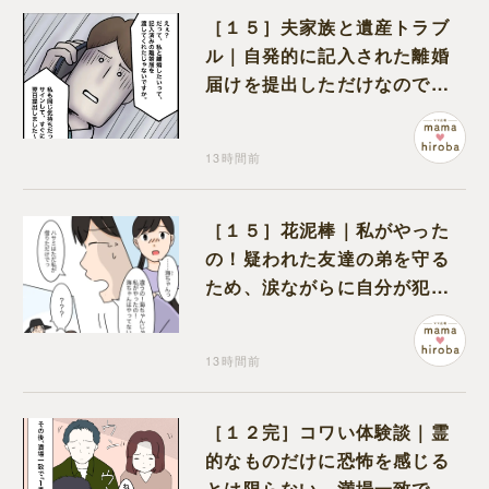
［１５］夫家族と遺産トラブ
ル｜自発的に記入された離婚
届けを提出しただけなので、
何も問題なし
13時間前
［１５］花泥棒｜私がやった
の！疑われた友達の弟を守る
ため、涙ながらに自分が犯人
だと名乗り出た娘
13時間前
［１２完］コワい体験談｜霊
的なものだけに恐怖を感じる
とは限らない。満場一致でコ