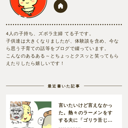
4人の子持ち、ズボラ主婦 てる子です。
子供達は大きくなりましたが、体験談を含め、今な
ら思う子育ての話等をブログで綴っています。
こんなのあるある～とちょっとクスッと笑ってもら
えたりしたら嬉しいです！
最近書いた記事
言いたいけど言えなかっ
た。熱々のラーメンをす
する夫に「ゴリラ舌じゃ
ん」って。｜てる子の育