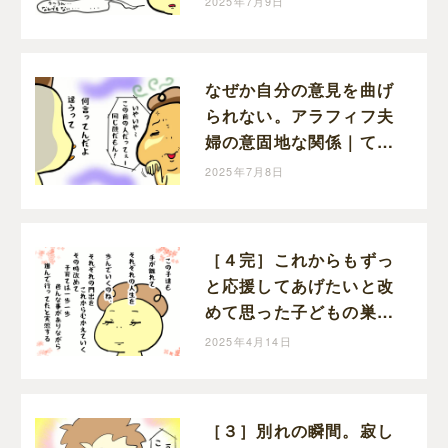
2025年7月9日
児日記
なぜか自分の意見を曲げ
られない。アラフィフ夫
婦の意固地な関係｜てる
子の育児日記
2025年7月8日
［４完］これからもずっ
と応援してあげたいと改
めて思った子どもの巣立
ち｜てる子の育児日記
2025年4月14日
［３］別れの瞬間。寂し