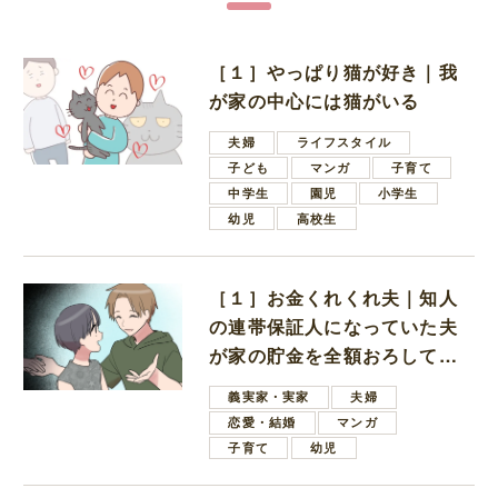
［１］やっぱり猫が好き｜我
が家の中心には猫がいる
夫婦
ライフスタイル
子ども
マンガ
子育て
中学生
園児
小学生
幼児
高校生
［１］お金くれくれ夫｜知人
の連帯保証人になっていた夫
が家の貯金を全額おろしてほ
しいと言ってきた
義実家・実家
夫婦
恋愛・結婚
マンガ
子育て
幼児