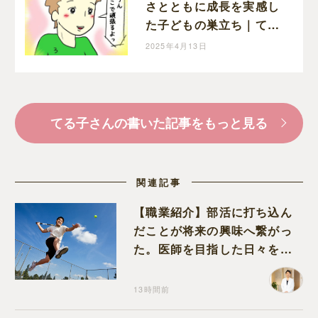
さとともに成長を実感し
た子どもの巣立ち｜てる
子の育児日記
2025年4月13日
てる子さんの書いた記事をもっと見る
関連記事
【職業紹介】部活に打ち込ん
だことが将来の興味へ繋がっ
た。医師を目指した日々を振
り返って思うこと
13時間前