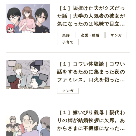
［１］垢抜けた夫がクズだっ
た話｜大学の人気者の彼女が
気になったのは地味で目立た
ない男子学生
夫婦
恋愛・結婚
マンガ
子育て
［１］コワい体験談｜コワい
話をするために集まった夜の
ファミレス。口火を切ったの
は電車好きの男の子ママ
マンガ
［１］嫁いびり義母｜親代わ
りの姉が結婚挨拶に欠席。あ
からさまに不機嫌になった義
母