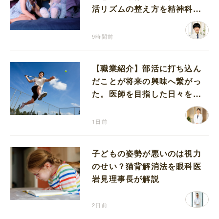
活リズムの整え方を精神科医
が解説
9時間前
【職業紹介】部活に打ち込ん
だことが将来の興味へ繋がっ
た。医師を目指した日々を振
り返って思うこと
1日前
子どもの姿勢が悪いのは視力
のせい？猫背解消法を眼科医
岩見理事長が解説
2日前