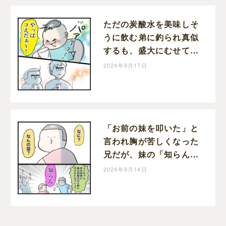
ただの炭酸水を美味しそ
うに飲む弟に釣られ真似
するも、盛大にむせて後
悔する兄と姉｜はんまま
2024年9月17日
の子育て絵日記
「お前の妹を叩いた」と
言われ胸が苦しくなった
兄だが、妹の「知らん」
で友達の嘘だと判明し苦
2024年9月14日
しみ損の兄｜はんままの
子育て絵日記