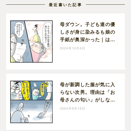
最近書いた記事
母ダウン。子ども達の優
しさが身に染みるも娘の
手紙が奥深かった｜はん
ままの子育て絵日記
2024年10月4日
母が新調した服が気に入
らない次男。理由は「お
母さんの匂い」がしない
から｜はんままの子育て
2024年9月18日
絵日記