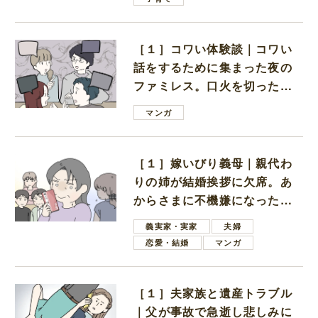
［１］コワい体験談｜コワい
話をするために集まった夜の
ファミレス。口火を切ったの
は電車好きの男の子ママ
マンガ
［１］嫁いびり義母｜親代わ
りの姉が結婚挨拶に欠席。あ
からさまに不機嫌になった義
母
義実家・実家
夫婦
恋愛・結婚
マンガ
［１］夫家族と遺産トラブル
｜父が事故で急逝し悲しみに