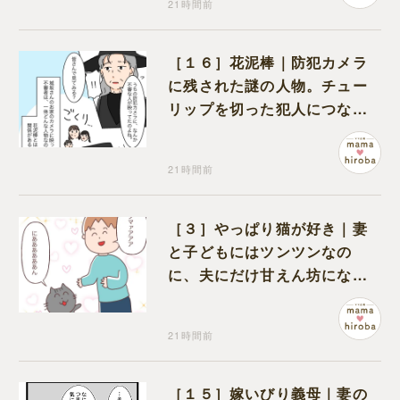
21時間前
［１６］花泥棒｜防犯カメラ
に残された謎の人物。チュー
リップを切った犯人につなが
る証拠になるのか期待する
21時間前
［３］やっぱり猫が好き｜妻
と子どもにはツンツンなの
に、夫にだけ甘えん坊になる
猫のギャップに癒される
21時間前
［１５］嫁いびり義母｜妻の