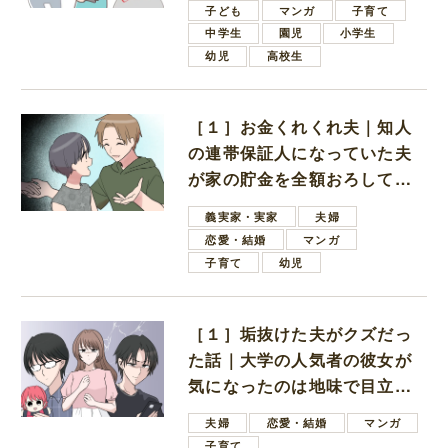
子ども
マンガ
子育て
中学生
園児
小学生
幼児
高校生
［１］お金くれくれ夫｜知人
の連帯保証人になっていた夫
が家の貯金を全額おろしてほ
しいと言ってきた
義実家・実家
夫婦
恋愛・結婚
マンガ
子育て
幼児
［１］垢抜けた夫がクズだっ
た話｜大学の人気者の彼女が
気になったのは地味で目立た
ない男子学生
夫婦
恋愛・結婚
マンガ
子育て