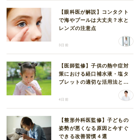
【眼科医が解説】コンタクト
で海やプールは大丈夫？水と
レンズの注意点
3日前
【医師監修】子供の熱中症対
策における経口補水液・塩タ
ブレットの適切な活用法と水
分補給の注意点
4日前
【整形外科医監修】子どもの
姿勢が悪くなる原因と今すぐ
できる改善習慣４選