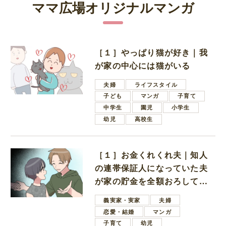
ママ広場オリジナルマンガ
［１］やっぱり猫が好き｜我
が家の中心には猫がいる
夫婦
ライフスタイル
子ども
マンガ
子育て
中学生
園児
小学生
幼児
高校生
［１］お金くれくれ夫｜知人
の連帯保証人になっていた夫
が家の貯金を全額おろしてほ
しいと言ってきた
義実家・実家
夫婦
恋愛・結婚
マンガ
子育て
幼児