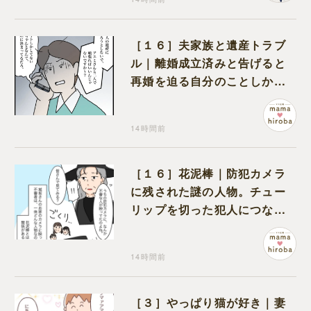
［１６］夫家族と遺産トラブ
ル｜離婚成立済みと告げると
再婚を迫る自分のことしか考
えない元夫
14時間前
［１６］花泥棒｜防犯カメラ
に残された謎の人物。チュー
リップを切った犯人につなが
る証拠になるのか期待する
14時間前
［３］やっぱり猫が好き｜妻