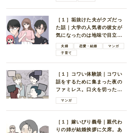
［１］垢抜けた夫がクズだっ
た話｜大学の人気者の彼女が
気になったのは地味で目立た
ない男子学生
夫婦
恋愛・結婚
マンガ
子育て
［１］コワい体験談｜コワい
話をするために集まった夜の
ファミレス。口火を切ったの
は電車好きの男の子ママ
マンガ
［１］嫁いびり義母｜親代わ
りの姉が結婚挨拶に欠席。あ