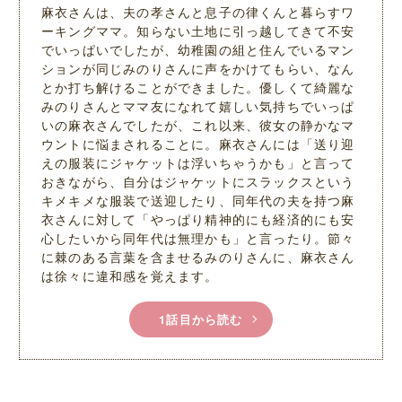
麻衣さんは、夫の孝さんと息子の律くんと暮らすワ
ーキングママ。知らない土地に引っ越してきて不安
でいっぱいでしたが、幼稚園の組と住んでいるマン
ションが同じみのりさんに声をかけてもらい、なん
とか打ち解けることができました。優しくて綺麗な
みのりさんとママ友になれて嬉しい気持ちでいっぱ
いの麻衣さんでしたが、これ以来、彼女の静かなマ
ウントに悩まされることに。麻衣さんには「送り迎
えの服装にジャケットは浮いちゃうかも」と言って
おきながら、自分はジャケットにスラックスという
キメキメな服装で送迎したり、同年代の夫を持つ麻
衣さんに対して「やっぱり精神的にも経済的にも安
心したいから同年代は無理かも」と言ったり。節々
に棘のある言葉を含ませるみのりさんに、麻衣さん
は徐々に違和感を覚えます。
1話目から読む