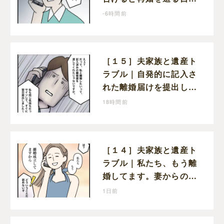
のことしか考えない元夫
-6時間前
［１５］夫家族と遺産ト
ラブル｜自発的に記入さ
れた離婚届けを提出した
だけなので、何も問題な
18時間前
し
［１４］夫家族と遺産ト
ラブル｜私たち、もう離
婚してます。妻からの報
告に寝耳に水の夫は大慌
1日前
て