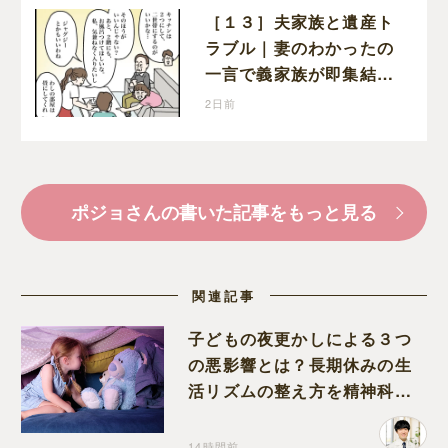
［１３］夫家族と遺産ト
ラブル｜妻のわかったの
一言で義家族が即集結。
新居の話で盛り上がる義
2日前
家族を置いて実家に帰る
妻
ポジョさんの書いた記事をもっと見る
関連記事
子どもの夜更かしによる３つ
の悪影響とは？長期休みの生
活リズムの整え方を精神科医
が解説
14時間前