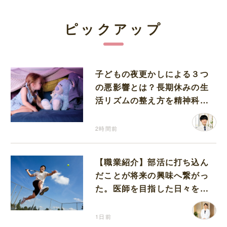
ピックアップ
子どもの夜更かしによる３つ
の悪影響とは？長期休みの生
活リズムの整え方を精神科医
が解説
2時間前
【職業紹介】部活に打ち込ん
だことが将来の興味へ繋がっ
た。医師を目指した日々を振
り返って思うこと
1日前