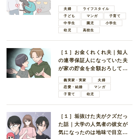
夫婦
ライフスタイル
子ども
マンガ
子育て
中学生
園児
小学生
幼児
高校生
［１］お金くれくれ夫｜知人
の連帯保証人になっていた夫
が家の貯金を全額おろしてほ
しいと言ってきた
義実家・実家
夫婦
恋愛・結婚
マンガ
子育て
幼児
［１］垢抜けた夫がクズだっ
た話｜大学の人気者の彼女が
気になったのは地味で目立た