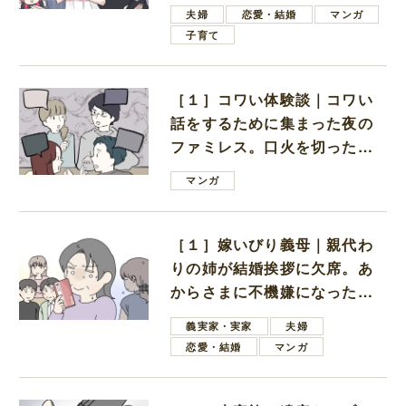
ない男子学生
夫婦
恋愛・結婚
マンガ
子育て
［１］コワい体験談｜コワい
話をするために集まった夜の
ファミレス。口火を切ったの
は電車好きの男の子ママ
マンガ
［１］嫁いびり義母｜親代わ
りの姉が結婚挨拶に欠席。あ
からさまに不機嫌になった義
母
義実家・実家
夫婦
恋愛・結婚
マンガ