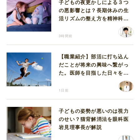
子どもの夜更かしによる３つ
の悪影響とは？長期休みの生
活リズムの整え方を精神科医
が解説
3時間前
【職業紹介】部活に打ち込ん
だことが将来の興味へ繋がっ
た。医師を目指した日々を振
り返って思うこと
1日前
子どもの姿勢が悪いのは視力
のせい？猫背解消法を眼科医
岩見理事長が解説