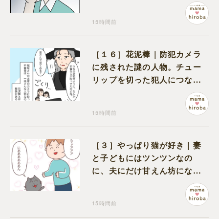
えない元夫
15時間前
［１６］花泥棒｜防犯カメラ
に残された謎の人物。チュー
リップを切った犯人につなが
る証拠になるのか期待する
15時間前
［３］やっぱり猫が好き｜妻
と子どもにはツンツンなの
に、夫にだけ甘えん坊になる
猫のギャップに癒される
15時間前