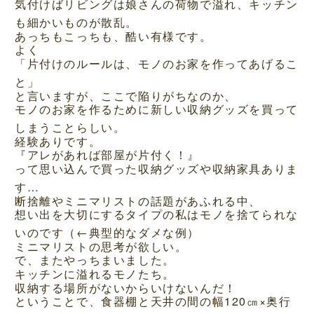
気付けばリビングは娘さんの荷物で溢れ、キッチン
も細かいものが散乱。
あっちもこっちも、酷い有様です。
よく
「片付けのルールは、モノのお家を作ってあげるこ
と」
と言いますが、ここで陥りがちなのか、
モノのお家を作るために新しい収納グッズを買って
しまうことらしい。
経験ありです。
『アレがあれば部屋が片付く！』
って思い込んで買った収納グッズや収納家具ありま
す…
断捨離やミニマリストの話題があふれる中、
想い出を大切にするタイプの私はモノを捨てられな
いのです（←典型的なダメな例）
ミニマリストの思考が欲しい。
で、またやっちまいました。
キッチンに溢れるモノたち。
収納する場所がないからいけないんだ！
ということで、食器棚と天井の間の幅120㎝×奥行