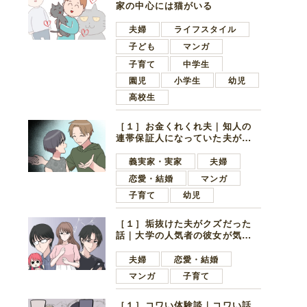
家の中心には猫がいる
夫婦
ライフスタイル
子ども
マンガ
子育て
中学生
園児
小学生
幼児
高校生
［１］お金くれくれ夫｜知人の
連帯保証人になっていた夫が家
の貯金を全額おろしてほしいと
言ってきた
義実家・実家
夫婦
恋愛・結婚
マンガ
子育て
幼児
［１］垢抜けた夫がクズだった
話｜大学の人気者の彼女が気に
なったのは地味で目立たない男
子学生
夫婦
恋愛・結婚
マンガ
子育て
［１］コワい体験談｜コワい話