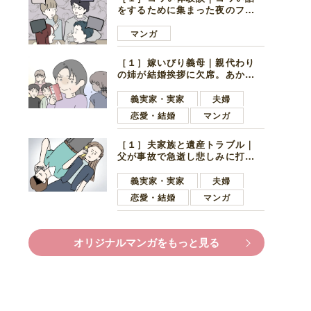
をするために集まった夜のファ
ミレス。口火を切ったのは電車
好きの男の子ママ
マンガ
［１］嫁いびり義母｜親代わり
の姉が結婚挨拶に欠席。あから
さまに不機嫌になった義母
義実家・実家
夫婦
恋愛・結婚
マンガ
［１］夫家族と遺産トラブル｜
父が事故で急逝し悲しみに打ち
ひしがれる妻を力強い言葉で励
ます夫
義実家・実家
夫婦
恋愛・結婚
マンガ
オリジナルマンガをもっと見る