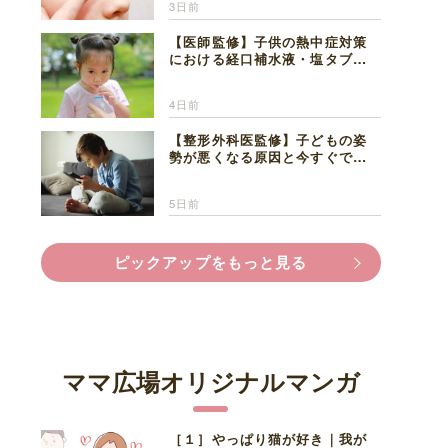
3日前
【医師監修】子供の熱中症対策
における経口補水液・塩タブレ
ットの適切な活用法と水分補給
の注意点
4日前
【整形外科医監修】子どもの姿
勢が悪くなる原因と今すぐでき
る改善習慣４選
5日前
ピックアップをもっと見る
ママ広場オリジナルマンガ
［１］やっぱり猫が好き｜我が