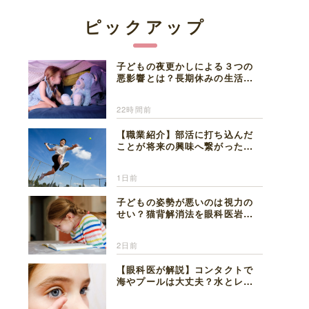
ピックアップ
子どもの夜更かしによる３つの
悪影響とは？長期休みの生活リ
ズムの整え方を精神科医が解説
22時間前
【職業紹介】部活に打ち込んだ
ことが将来の興味へ繋がった。
医師を目指した日々を振り返っ
て思うこと
1日前
子どもの姿勢が悪いのは視力の
せい？猫背解消法を眼科医岩見
理事長が解説
2日前
【眼科医が解説】コンタクトで
海やプールは大丈夫？水とレン
ズの注意点