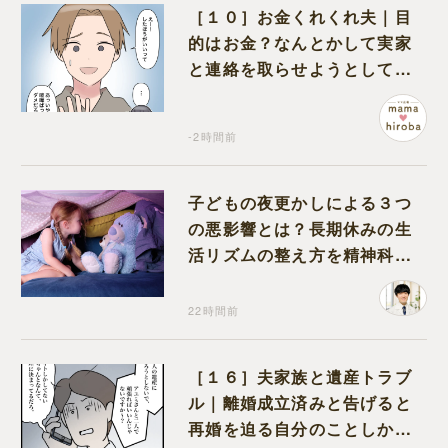
［１０］お金くれくれ夫｜目
的はお金？なんとかして実家
と連絡を取らせようとしてく
る夫が怪しすぎる
-2時間前
子どもの夜更かしによる３つ
の悪影響とは？長期休みの生
活リズムの整え方を精神科医
が解説
22時間前
［１６］夫家族と遺産トラブ
ル｜離婚成立済みと告げると
再婚を迫る自分のことしか考