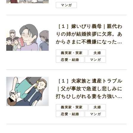
は電車好きの男の子ママ
マンガ
［１］嫁いびり義母｜親代わ
りの姉が結婚挨拶に欠席。あ
からさまに不機嫌になった義
母
義実家・実家
夫婦
恋愛・結婚
マンガ
［１］夫家族と遺産トラブル
｜父が事故で急逝し悲しみに
打ちひしがれる妻を力強い言
葉で励ます夫
義実家・実家
夫婦
恋愛・結婚
マンガ