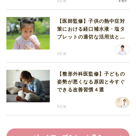
3日前
【医師監修】子供の熱中症対
策における経口補水液・塩タ
ブレットの適切な活用法と水
分補給の注意点
4日前
【整形外科医監修】子どもの
姿勢が悪くなる原因と今すぐ
できる改善習慣４選
5日前