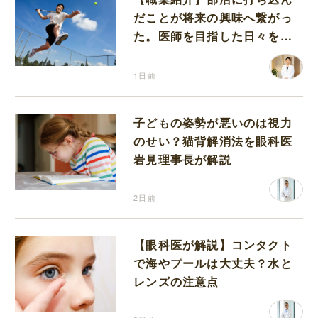
だことが将来の興味へ繋がっ
た。医師を目指した日々を振
り返って思うこと
1日前
子どもの姿勢が悪いのは視力
のせい？猫背解消法を眼科医
岩見理事長が解説
2日前
【眼科医が解説】コンタクト
で海やプールは大丈夫？水と
レンズの注意点