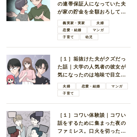
の連帯保証人になっていた夫
が家の貯金を全額おろしてほ
しいと言ってきた
義実家・実家
夫婦
恋愛・結婚
マンガ
子育て
幼児
［１］垢抜けた夫がクズだっ
た話｜大学の人気者の彼女が
気になったのは地味で目立た
ない男子学生
夫婦
恋愛・結婚
マンガ
子育て
［１］コワい体験談｜コワい
話をするために集まった夜の
ファミレス。口火を切ったの