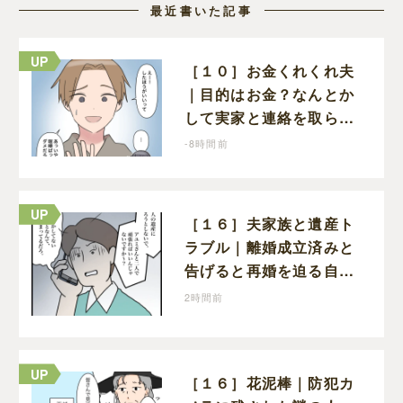
最近書いた記事
［１０］お金くれくれ夫
｜目的はお金？なんとか
して実家と連絡を取らせ
ようとしてくる夫が怪し
-8時間前
すぎる
［１６］夫家族と遺産ト
ラブル｜離婚成立済みと
告げると再婚を迫る自分
のことしか考えない元夫
2時間前
［１６］花泥棒｜防犯カ