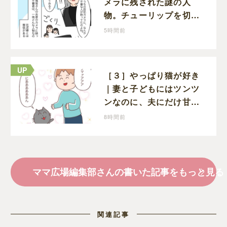
メラに残された謎の人
物。チューリップを切っ
た犯人につながる証拠に
5時間前
なるのか期待する
［３］やっぱり猫が好き
｜妻と子どもにはツンツ
ンなのに、夫にだけ甘え
ん坊になる猫のギャップ
8時間前
に癒される
ママ広場編集部さんの書いた記事をもっと見る
関連記事