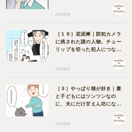
えない元夫
22時間前
［１６］花泥棒｜防犯カメラ
に残された謎の人物。チュー
リップを切った犯人につなが
る証拠になるのか期待する
22時間前
［３］やっぱり猫が好き｜妻
と子どもにはツンツンなの
に、夫にだけ甘えん坊になる
猫のギャップに癒される
22時間前