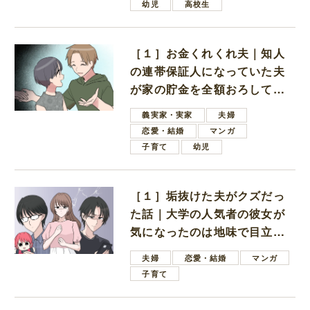
幼児
高校生
［１］お金くれくれ夫｜知人
の連帯保証人になっていた夫
が家の貯金を全額おろしてほ
しいと言ってきた
義実家・実家
夫婦
恋愛・結婚
マンガ
子育て
幼児
［１］垢抜けた夫がクズだっ
た話｜大学の人気者の彼女が
気になったのは地味で目立た
ない男子学生
夫婦
恋愛・結婚
マンガ
子育て