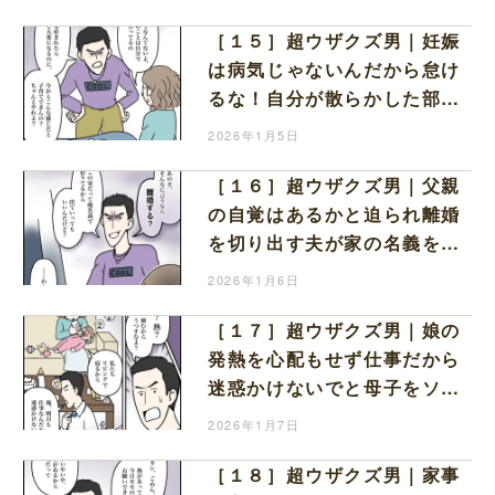
［１５］超ウザクズ男｜妊娠
は病気じゃないんだから怠け
るな！自分が散らかした部屋
の片づけを妊婦にさせる夫
2026年1月5日
［１６］超ウザクズ男｜父親
の自覚はあるかと迫られ離婚
を切り出す夫が家の名義を盾
に嫁を追い出そうとする
2026年1月6日
［１７］超ウザクズ男｜娘の
発熱を心配もせず仕事だから
迷惑かけないでと母子をソフ
ァで寝かせて平然とする最低
2026年1月7日
夫
［１８］超ウザクズ男｜家事