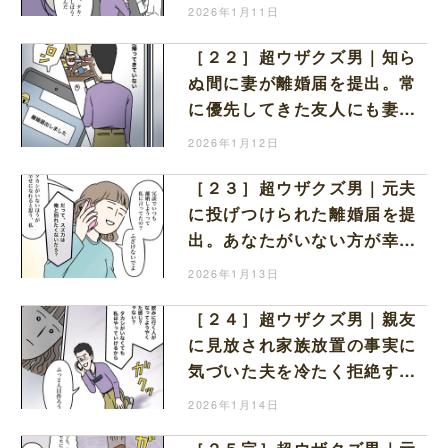
会えないと言われて言葉が出
2026年1月11日
ない
［２２］超ウザクズ男｜知ら
ぬ間に妻が離婚届を提出。常
に優先してきた友人にも妻と
子どもを優先すると見放され
2026年1月12日
た夫
［２３］超ウザクズ男｜元夫
に投げつけられた離婚届を提
出。あなたがいない方が幸せ
になれると微笑む元妻の完全
2026年1月13日
勝利
［２４］超ウザクズ男｜親友
に見放され家族放置の事実に
気づいた夫を冷たく拒絶する
も２人目を作ろうと諦めずに
2026年1月14日
提案