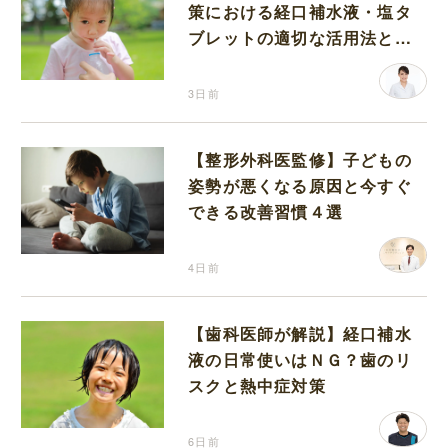
策における経口補水液・塩タ
ブレットの適切な活用法と水
分補給の注意点
3日前
【整形外科医監修】子どもの
姿勢が悪くなる原因と今すぐ
できる改善習慣４選
4日前
【歯科医師が解説】経口補水
液の日常使いはＮＧ？歯のリ
スクと熱中症対策
6日前