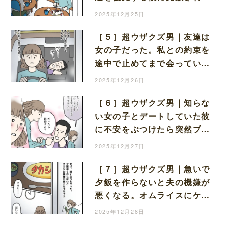
らひとりになると我慢するの
2025年12月25日
み
［５］超ウザクズ男｜友達は
女の子だった。私との約束を
途中で止めてまで会っていた
彼の思いに疑念しかない
2025年12月26日
［６］超ウザクズ男｜知らな
い女の子とデートしていた彼
に不安をぶつけたら突然プロ
ポーズされ高鳴る鼓動と熱い
2025年12月27日
頬
［７］超ウザクズ男｜急いで
夕飯を作らないと夫の機嫌が
悪くなる。オムライスにケチ
ャップで愛情表現する妻を放
2025年12月28日
置