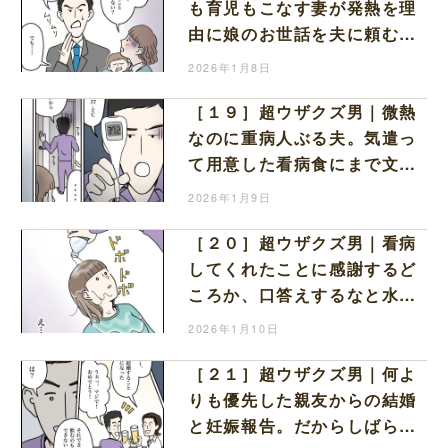
も育児もこなす妻が発熱を理
由に娘のお世話を夫に頼むも
仕事があるからと断固拒否
2026年1月8日
［１９］超ウザクズ男｜微熱
なのに重病人ぶる夫。気遣っ
て用意した看病食にまで文句
を言われて呆然
2026年1月9日
［２０］超ウザクズ男｜看病
してくれたことに感謝するど
ころか、口答えするなと水を
浴びせられ目が覚めた
2026年1月10日
［２１］超ウザクズ男｜何よ
りも優先した親友からの結婚
と妊娠報告。だからしばらく