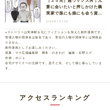
［２５完］超ウザクズ男｜元
妻に会いたいと押しかけた義
実家で孫にも娘にも会う資格
などないと冷たく追い払われ
2026年1月15日
る
※ストーリーは実体験を元にフィクションを加えた創作漫画です。
登場人物や団体名は仮名であり、実在の人物や団体等とは関係あ
りません。
創作漫画としてお楽しみください。
原案：ママ広場編集部 脚本：のきわだ 編集：石野スズ
作画：ポジョ
在宅デザイナーの主婦です。息子と夫、そして猫と暮らしていま
す。
アクセスランキング