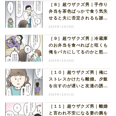
［８］超ウザクズ男｜手作り
弁当を茶色ばっかで食う気失
せると夫に否定されるも謝る
ことしかできない私
2025年12月29日
［９］超ウザクズ男｜冷蔵庫
のお弁当を食べればと呟くも
俺をバカにしてるのかと怒り
出す夫が怖くて何も言えない
2025年12月30日
［１０］超ウザクズ男｜俺に
ストレスかけたら離婚。夕飯
を出すのが遅いと友達の誘い
を優先する夫の捨て台詞
2025年12月31日
［１１］超ウザクズ男｜離婚
と言われ不安になる妻の腕を