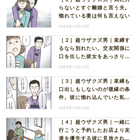
らないとすぐ離婚と言う夫。
惚れている妻は何も言えない
2025年12月22日
［２］超ウザクズ男｜束縛す
るなら別れたい。交友関係に
口を出した彼女をあっさり突
き放す彼氏
2025年12月23日
［３］超ウザクズ男｜束縛も
口出しもしないのが復縁の条
件。彼に惚れ込んでいた私は
言うことに従うしかない
2025年12月24日
［４］超ウザクズ男｜一緒に
行こうと予約したお店より友
達を優先する彼に見放された