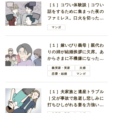
［１］コワい体験談｜コワい
話をするために集まった夜の
ファミレス。口火を切ったの
は電車好きの男の子ママ
マンガ
［１］嫁いびり義母｜親代わ
りの姉が結婚挨拶に欠席。あ
からさまに不機嫌になった義
母
義実家・実家
夫婦
恋愛・結婚
マンガ
［１］夫家族と遺産トラブル
｜父が事故で急逝し悲しみに
打ちひしがれる妻を力強い言
葉で励ます夫