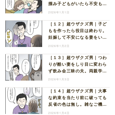
掴み子どもがいたら不安も無
くなると迫る夫の身勝手な誘
2026年1月1日
惑
［１２］超ウザクズ男｜子ど
もを作ったら役目は終わり。
妊娠して不安になる妻をいい
加減にしろよと睨み友達と旅
2026年1月2日
行へ
［１３］超ウザクズ男｜つわ
りが酷い妻をしり目に変わら
ず飲み会三昧の夫。両親学級
当日も友達優先でバーベキュ
2026年1月3日
ー
［１４］超ウザクズ男｜大事
な約束を当たり前に破っても
反省の色は無し。雑なご機嫌
取りに言葉を失う
2026年1月4日