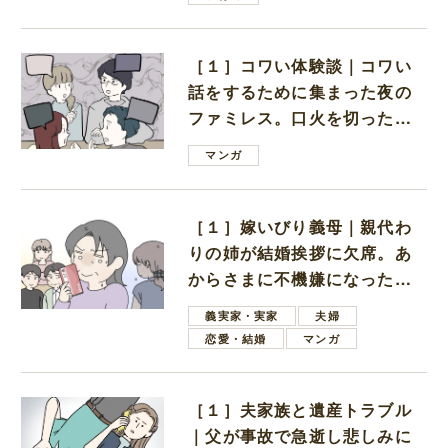
［１］コワい体験談｜コワい
話をするために集まった夜の
ファミレス。口火を切ったの
は電車好きの男の子ママ
マンガ
［１］嫁いびり義母｜親代わ
りの姉が結婚挨拶に欠席。あ
からさまに不機嫌になった義
母
義実家・実家
夫婦
恋愛・結婚
マンガ
［１］夫家族と遺産トラブル
｜父が事故で急逝し悲しみに