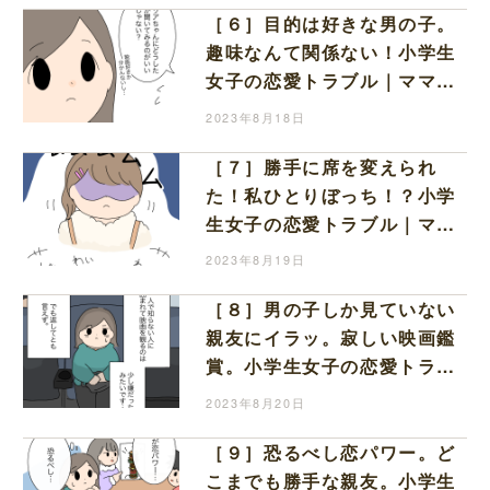
［６］目的は好きな男の子。
趣味なんて関係ない！小学生
女子の恋愛トラブル｜ママ広
場マンガ
2023年8月18日
［７］勝手に席を変えられ
た！私ひとりぼっち！？小学
生女子の恋愛トラブル｜ママ
広場マンガ
2023年8月19日
［８］男の子しか見ていない
親友にイラッ。寂しい映画鑑
賞。小学生女子の恋愛トラブ
ル｜ママ広場マンガ
2023年8月20日
［９］恐るべし恋パワー。ど
こまでも勝手な親友。小学生