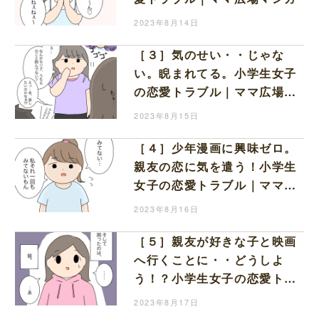
2023年8月14日
［３］気のせい・・じゃな
い。睨まれてる。小学生女子
の恋愛トラブル｜ママ広場マ
ンガ
2023年8月15日
［４］少年漫画に興味ゼロ。
親友の恋に気を遣う！小学生
女子の恋愛トラブル｜ママ広
場マンガ
2023年8月16日
［５］親友が好きな子と映画
へ行くことに・・どうしよ
う！？小学生女子の恋愛トラ
ブル｜ママ広場マンガ
2023年8月17日