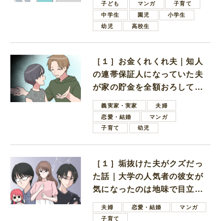
子ども
マンガ
子育て
中学生
園児
小学生
幼児
高校生
［１］お金くれくれ夫｜知人
の連帯保証人になっていた夫
が家の貯金を全額おろしてほ
しいと言ってきた
義実家・実家
夫婦
恋愛・結婚
マンガ
子育て
幼児
［１］垢抜けた夫がクズだっ
た話｜大学の人気者の彼女が
気になったのは地味で目立た
ない男子学生
夫婦
恋愛・結婚
マンガ
子育て