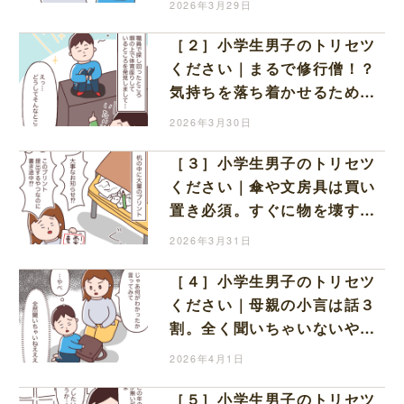
2026年3月29日
［２］小学生男子のトリセツ
ください｜まるで修行僧！？
気持ちを落ち着かせるために
学校の塀の上に登って体操座
2026年3月30日
り
［３］小学生男子のトリセツ
ください｜傘や文房具は買い
置き必須。すぐに物を壊すく
せにプリントは長期間溜め込
2026年3月31日
む謎
［４］小学生男子のトリセツ
ください｜母親の小言は話３
割。全く聞いちゃいないやり
たい放題の息子に辟易
2026年4月1日
［５］小学生男子のトリセツ