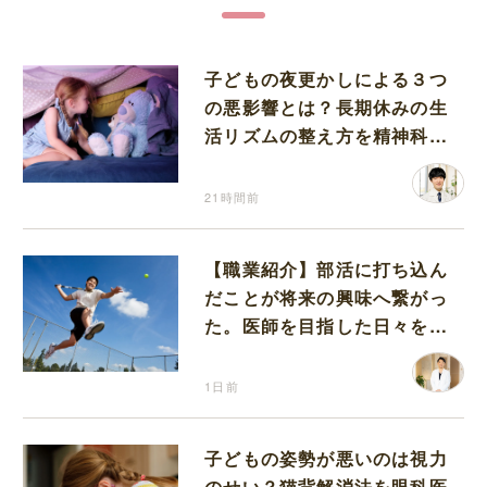
子どもの夜更かしによる３つ
の悪影響とは？長期休みの生
活リズムの整え方を精神科医
が解説
21時間前
【職業紹介】部活に打ち込ん
だことが将来の興味へ繋がっ
た。医師を目指した日々を振
り返って思うこと
1日前
子どもの姿勢が悪いのは視力
のせい？猫背解消法を眼科医