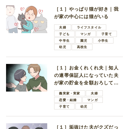
［１］やっぱり猫が好き｜我
が家の中心には猫がいる
夫婦
ライフスタイル
子ども
マンガ
子育て
中学生
園児
小学生
幼児
高校生
［１］お金くれくれ夫｜知人
の連帯保証人になっていた夫
が家の貯金を全額おろしてほ
しいと言ってきた
義実家・実家
夫婦
恋愛・結婚
マンガ
子育て
幼児
［１］垢抜けた夫がクズだっ