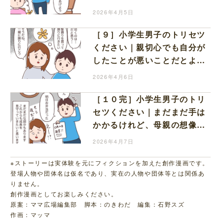
からの電話に血の気が引く
2026年4月5日
［９］小学生男子のトリセツ
ください｜親切心でも自分が
したことが悪いことだとよう
やく分かった息子
2026年4月6日
［１０完］小学生男子のトリ
セツください｜まだまだ手は
かかるけれど、母親の想像以
上にしっかり育っていた息子
2026年4月7日
※ストーリーは実体験を元にフィクションを加えた創作漫画です。
登場人物や団体名は仮名であり、実在の人物や団体等とは関係あ
りません。
創作漫画としてお楽しみください。
原案：ママ広場編集部 脚本：のきわだ 編集：石野スズ
作画：マッマ