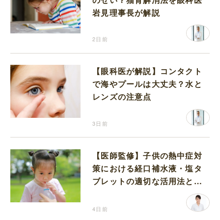
岩見理事長が解説
2日前
【眼科医が解説】コンタクト
で海やプールは大丈夫？水と
レンズの注意点
3日前
【医師監修】子供の熱中症対
策における経口補水液・塩タ
ブレットの適切な活用法と水
分補給の注意点
4日前