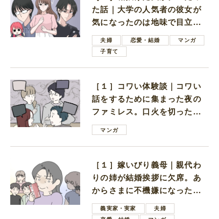
た話｜大学の人気者の彼女が
気になったのは地味で目立た
ない男子学生
夫婦
恋愛・結婚
マンガ
子育て
［１］コワい体験談｜コワい
話をするために集まった夜の
ファミレス。口火を切ったの
は電車好きの男の子ママ
マンガ
［１］嫁いびり義母｜親代わ
りの姉が結婚挨拶に欠席。あ
からさまに不機嫌になった義
母
義実家・実家
夫婦