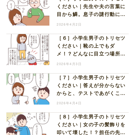
ください｜先生や夫の言葉に
目から鱗。息子の謎行動に特
に理由はないらしい
2026年4月2日
［６］小学生男子のトリセツ
ください｜靴の上でもダ
メ！？どんなに目立つ場所に
置いても忘れてしまう息子に
2026年4月3日
ため息
［７］小学生男子のトリセツ
ください｜答えが分からない
からと、テストであがくこと
をせず選択問題を空欄にする
2026年4月4日
息子
［８］小学生男子のトリセツ
ください｜女の子の髪飾りを
叩いて壊した！？担任の先生