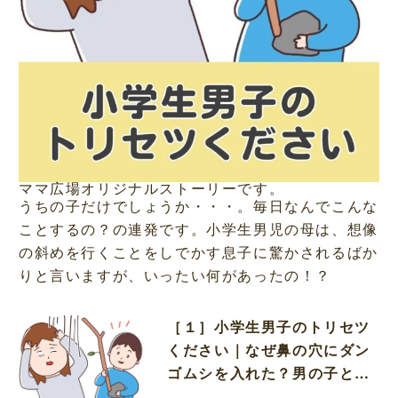
ママ広場オリジナルストーリーです。
うちの子だけでしょうか・・・。毎日なんでこんな
ことするの？の連発です。小学生男児の母は、想像
の斜めを行くことをしでかす息子に驚かされるばか
りと言いますが、いったい何があったの！？
［１］小学生男子のトリセツ
ください｜なぜ鼻の穴にダン
ゴムシを入れた？男の子とい
う謎の生命体に白目の母