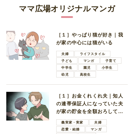
ママ広場オリジナルマンガ
［１］やっぱり猫が好き｜我
が家の中心には猫がいる
夫婦
ライフスタイル
子ども
マンガ
子育て
中学生
園児
小学生
幼児
高校生
［１］お金くれくれ夫｜知人
の連帯保証人になっていた夫
が家の貯金を全額おろしてほ
しいと言ってきた
義実家・実家
夫婦
恋愛・結婚
マンガ