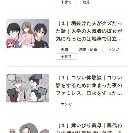
子育て
幼児
［１］垢抜けた夫がクズだっ
た話｜大学の人気者の彼女が
気になったのは地味で目立た
ない男子学生
夫婦
恋愛・結婚
マンガ
子育て
［１］コワい体験談｜コワい
話をするために集まった夜の
ファミレス。口火を切ったの
は電車好きの男の子ママ
マンガ
［１］嫁いびり義母｜親代わ
りの姉が結婚挨拶に欠席。あ