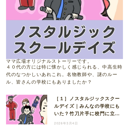
ママ広場オリジナルストーリーです。
４０代の方には特に懐かしく感じられる、中高生時
代のなつかしいあれこれ。名物教師や、謎のルー
ル、皆さんの学校にもありましたか？
［１］ノスタルジックスクー
ルデイズ｜みんなの学校にも
いた？竹刀片手に校門に立ち
はだかる強面先生
2026年3月4日