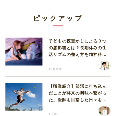
ピックアップ
子どもの夜更かしによる３つ
の悪影響とは？長期休みの生
活リズムの整え方を精神科医
が解説
15時間前
【職業紹介】部活に打ち込ん
だことが将来の興味へ繋がっ
た。医師を目指した日々を振
り返って思うこと
1日前