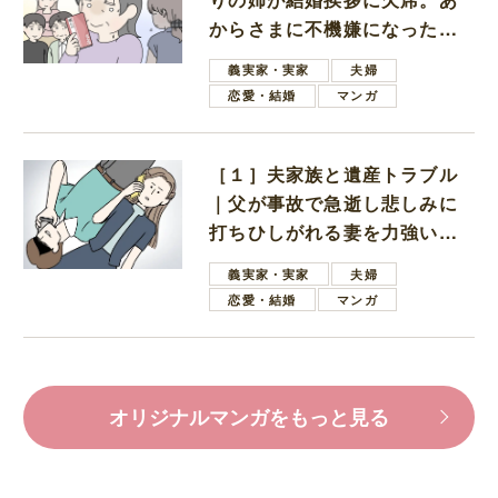
からさまに不機嫌になった義
母
義実家・実家
夫婦
恋愛・結婚
マンガ
［１］夫家族と遺産トラブル
｜父が事故で急逝し悲しみに
打ちひしがれる妻を力強い言
葉で励ます夫
義実家・実家
夫婦
恋愛・結婚
マンガ
オリジナルマンガをもっと見る