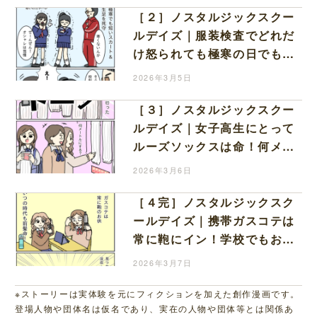
［２］ノスタルジックスクー
ルデイズ｜服装検査でどれだ
け怒られても極寒の日でも、
短いスカートと生足は死守！
2026年3月5日
［３］ノスタルジックスクー
ルデイズ｜女子高生にとって
ルーズソックスは命！何メー
トルかで迷っていた頃が懐か
2026年3月6日
しい
［４完］ノスタルジックスク
ールデイズ｜携帯ガスコテは
常に鞄にイン！学校でもおし
ゃれでいたい女子高生の必需
2026年3月7日
品
※ストーリーは実体験を元にフィクションを加えた創作漫画です。
登場人物や団体名は仮名であり、実在の人物や団体等とは関係あ