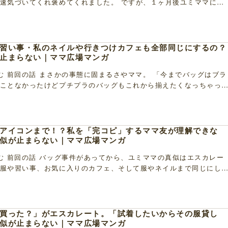
速気づいてくれ褒めてくれました。 ですが、１ヶ月後ユミママに会
ママと同じバッグを持っていたのです・・・！ ママ […]
習い事・私のネイルや行きつけカフェも全部同じにするの？
止まらない｜ママ広場マンガ
む 前回の話 まさかの事態に固まるさやママ。 「今までバッグはブラ
ことなかったけどプチプラのバッグもこれから揃えたくなっちゃっ
ントを言ってきたユミママに「え・・・あ・・・ […]
アイコンまで！？私を「完コピ」するママ友が理解できな
似が止まらない｜ママ広場マンガ
む 前回の話 バッグ事件があってから、ユミママの真似はエスカレー
服や習い事、お気に入りのカフェ、そして服やネイルまで同じにし
越して恐怖に代わっていきました。 ママ友の真似 […]
買った？」がエスカレート。「試着したいからその服貸し
似が止まらない｜ママ広場マンガ