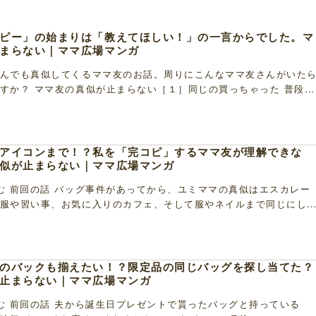
ピー」の始まりは「教えてほしい！」の一言からでした。マ
まらない｜ママ広場マンガ
んでも真似してくるママ友のお話。周りにこんなママ友さんがいた
すか？ ママ友の真似が止まらない［１］同じの買っちゃった 普段仲
ているユミママ。 ユミママから肌を褒められ、さ […]
アイコンまで！？私を「完コピ」するママ友が理解できな
似が止まらない｜ママ広場マンガ
む 前回の話 バッグ事件があってから、ユミママの真似はエスカレー
服や習い事、お気に入りのカフェ、そして服やネイルまで同じにし
越して恐怖に代わっていきました。 ママ友の真似 […]
のバックも揃えたい！？限定品の同じバッグを探し当てた？
止まらない｜ママ広場マンガ
む 前回の話 夫から誕生日プレゼントで貰ったバッグと持っている