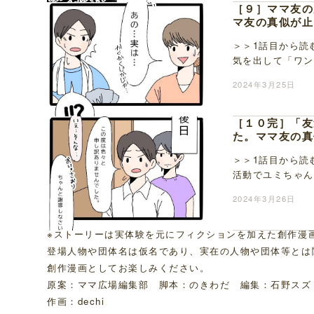
［９］ママ友の
マ友の真似が止
＞＞1話目から読
気を出して「ワン
くるね～」とあっ
2024年3月25日
［１０完］「友
た。ママ友の真
＞＞1話目から読
活動でユミちゃん
ゃんパパに話しか
2024年3月26日
※ストーリーは実体験を元にフィクションを加えた創作漫
登場人物や団体名は仮名であり、実在の人物や団体等とは
創作漫画としてお楽しみください。
原案：ママ広場編集部 脚本：のきわだ 編集：石野スズ
作画：dechi