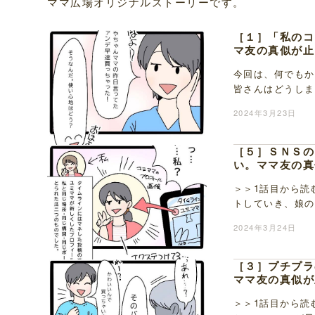
ママ広場オリジナルストーリーです。
［１］「私のコ
マ友の真似が止
今回は、何でもか
皆さんはどうしま
良くさせてもらっ
2024年3月23日
［５］ＳＮＳの
い。ママ友の真
＞＞1話目から読
トしていき、娘の
きた時には怒りを
2024年3月24日
［３］プチプラ
ママ友の真似が
＞＞1話目から読