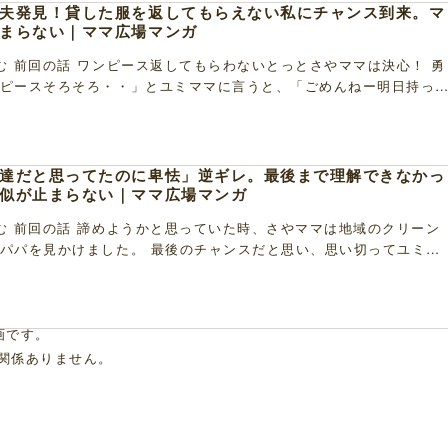
夫発見！貸した服を返してもらえない私にチャンス到来。マ
まらない｜ママ広場マンガ
む 前回の話 ワンピース返してもらわないとっとさやママは決心！ 勇
ピースそろそろ・・」とユミママに言うと、「ごめんねー明日持っ
けらかんとしたご様子。 ですが次の日、さらに […]
達だと思ってたのに卑怯」逆ギレ。最後まで理解できなかっ
似が止まらない｜ママ広場マンガ
む 前回の話 諦めようかと思っていた時、さやママは地域のクリーン
パパを見かけました。 最後のチャンスだと思い、思い切ってユミち
けることに。 世間話を少しした後にユミママにワ […]
画です。
関係ありません。