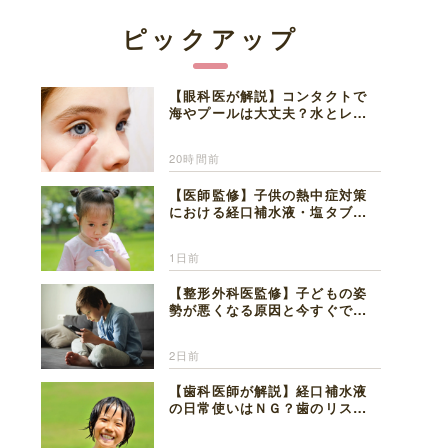
ピックアップ
【眼科医が解説】コンタクトで
海やプールは大丈夫？水とレン
ズの注意点
20時間前
【医師監修】子供の熱中症対策
における経口補水液・塩タブレ
ットの適切な活用法と水分補給
の注意点
1日前
【整形外科医監修】子どもの姿
勢が悪くなる原因と今すぐでき
る改善習慣４選
2日前
【歯科医師が解説】経口補水液
の日常使いはＮＧ？歯のリスク
と熱中症対策