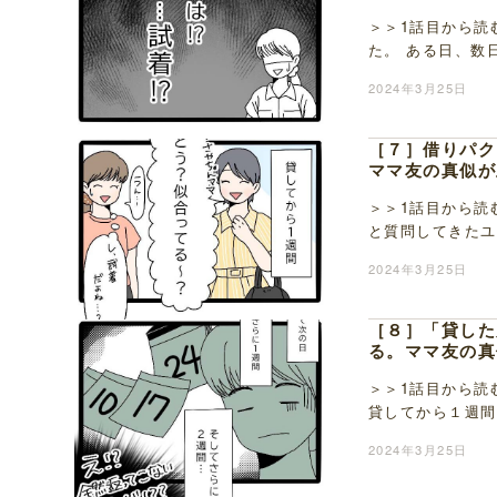
＞＞1話目から読
た。 ある日、数
いるのを見つけた
2024年3月25日
［７］借りパク
ママ友の真似が
＞＞1話目から読
と質問してきたユ
で・・」とざっく
2024年3月25日
［８］「貸した
る。ママ友の真
＞＞1話目から読
貸してから１週間
「試着だよね？」
2024年3月25日