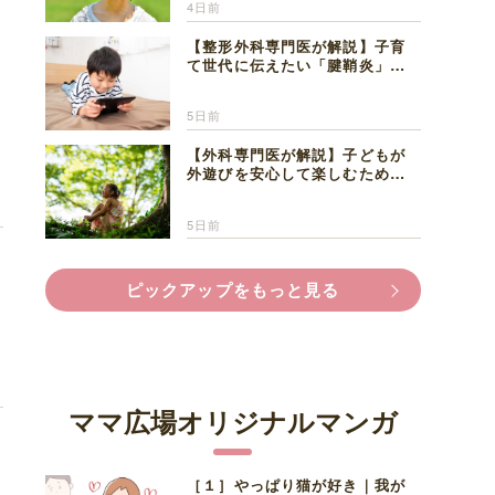
4日前
【整形外科専門医が解説】子育
て世代に伝えたい「腱鞘炎」の
正しい知識と対処法
ら
5日前
【外科専門医が解説】子どもが
外遊びを安心して楽しむため
に、家族で知っておきたいマダ
ニ対策
5日前
ピックアップをもっと見る
て
ママ広場オリジナルマンガ
［１］やっぱり猫が好き｜我が