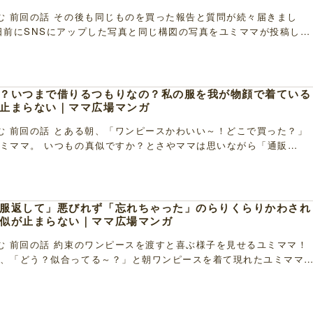
む 前回の話 その後も同じものを買った報告と質問が続々届きまし
日前にSNSにアップした写真と同じ構図の写真をユミママが投稿して
さやママ。 よく見ると投稿写真だけではなくアイ […]
？いつまで借りるつもりなの？私の服を我が物顔で着ている
止まらない｜ママ広場マンガ
む 前回の話 とある朝、「ワンピースかわいい～！どこで買った？」
ミママ。 いつもの真似ですか？とさやママは思いながら「通販
り返答。 ところが、その日はいつもと返答が違い、「 […]
服返して」悪びれず「忘れちゃった」のらりくらりかわされ
似が止まらない｜ママ広場マンガ
む 前回の話 約束のワンピースを渡すと喜ぶ様子を見せるユミママ！
、「どう？似合ってる～？」と朝ワンピースを着て現れたユミママ
と不信感がジリジリ・・・ 「まさか・・・この […]