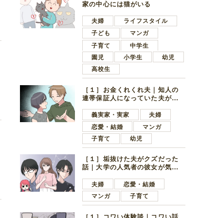
家の中心には猫がいる
夫婦
ライフスタイル
子ども
マンガ
子育て
中学生
園児
小学生
幼児
高校生
た
［１］お金くれくれ夫｜知人の
連帯保証人になっていた夫が家
の貯金を全額おろしてほしいと
言ってきた
義実家・実家
夫婦
恋愛・結婚
マンガ
子育て
幼児
［１］垢抜けた夫がクズだった
て
話｜大学の人気者の彼女が気に
なったのは地味で目立たない男
子学生
夫婦
恋愛・結婚
マンガ
子育て
［１］コワい体験談｜コワい話