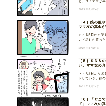
と、ユミママが早
うと片手にはさや
2024年3月24日
［４］娘の服や
ママ友の真似が
＞＞1話目から読
ンド品しか買った
～！」と急なマウ
2024年3月24日
［５］ＳＮＳの
い。ママ友の真
＞＞1話目から読
トしていき、娘の
きた時には怒りを
2024年3月24日
［６］「どこで
て」ママ友の真