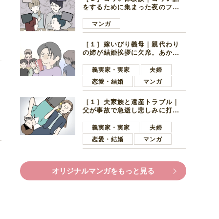
をするために集まった夜のファ
ミレス。口火を切ったのは電車
好きの男の子ママ
マンガ
［１］嫁いびり義母｜親代わり
の姉が結婚挨拶に欠席。あから
さまに不機嫌になった義母
義実家・実家
夫婦
恋愛・結婚
マンガ
［１］夫家族と遺産トラブル｜
父が事故で急逝し悲しみに打ち
ひしがれる妻を力強い言葉で励
ます夫
義実家・実家
夫婦
恋愛・結婚
マンガ
オリジナルマンガをもっと見る
に