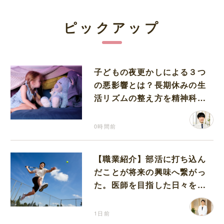
ピックアップ
子どもの夜更かしによる３つ
の悪影響とは？長期休みの生
活リズムの整え方を精神科医
が解説
0時間前
【職業紹介】部活に打ち込ん
だことが将来の興味へ繋がっ
た。医師を目指した日々を振
り返って思うこと
1日前