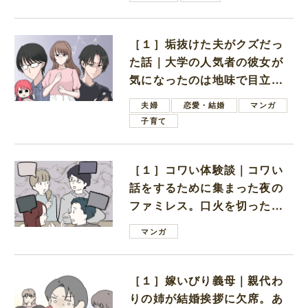
［１］垢抜けた夫がクズだっ
た話｜大学の人気者の彼女が
気になったのは地味で目立た
ない男子学生
夫婦
恋愛・結婚
マンガ
子育て
［１］コワい体験談｜コワい
話をするために集まった夜の
ファミレス。口火を切ったの
は電車好きの男の子ママ
マンガ
［１］嫁いびり義母｜親代わ
りの姉が結婚挨拶に欠席。あ