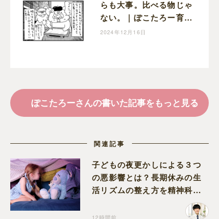
らも大事。比べる物じゃ
ない。｜ぽこたろー育児
漫画
2024年12月16日
ぽこたろーさんの書いた記事をもっと見る
関連記事
子どもの夜更かしによる３つ
の悪影響とは？長期休みの生
活リズムの整え方を精神科医
が解説
12時間前