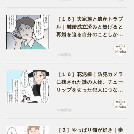
［１６］夫家族と遺産トラブ
ル｜離婚成立済みと告げると
再婚を迫る自分のことしか考
えない元夫
12時間前
［１６］花泥棒｜防犯カメラ
に残された謎の人物。チュー
リップを切った犯人につなが
る証拠になるのか期待する
12時間前
［３］やっぱり猫が好き｜妻