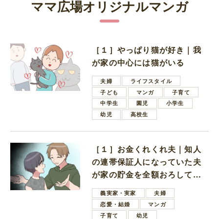
ママ広場オリジナルマンガ
［１］やっぱり猫が好き｜我
が家の中心には猫がいる
夫婦
ライフスタイル
子ども
マンガ
子育て
中学生
園児
小学生
幼児
高校生
［１］お金くれくれ夫｜知人
の連帯保証人になっていた夫
が家の貯金を全額おろしてほ
しいと言ってきた
義実家・実家
夫婦
恋愛・結婚
マンガ
子育て
幼児