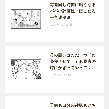
毎週同じ時間に眠くなる
パパの計画性｜ぽこたろ
ー育児漫画
2024年12月21日
母の願いはただ一つ「お
昼寝させて！」お昼寝の
時にかぎってやってくる
宣伝車｜ぽこたろー育児
2024年12月18日
漫画
子供も自分の趣味もどち