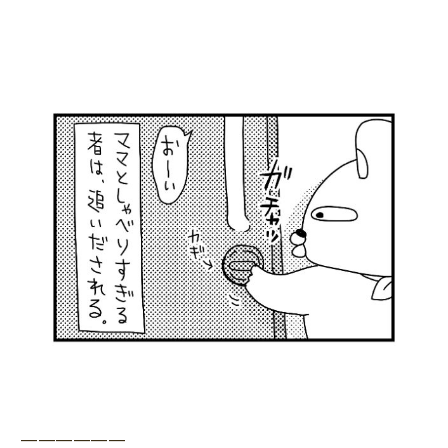
——————