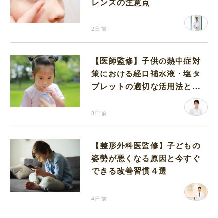
レンズの注意点
2日前
【医師監修】子供の熱中症対
策における経口補水液・塩タ
ブレットの適切な活用法と水
分補給の注意点
3日前
【整形外科医監修】子どもの
姿勢が悪くなる原因と今すぐ
できる改善習慣４選
4日前