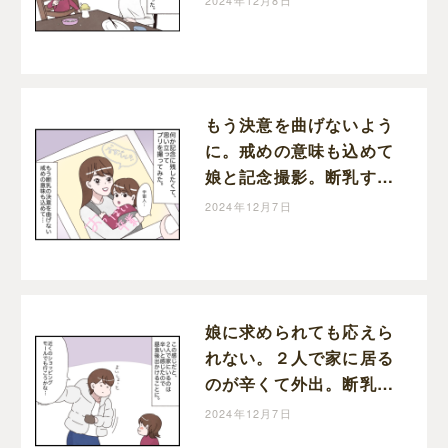
2024年12月8日
娘育児中。
もう決意を曲げないよう
に。戒めの意味も込めて
娘と記念撮影。断乳する
と決めた日［３５］｜し
2024年12月7日
おは娘育児中。
娘に求められても応えら
れない。２人で家に居る
のが辛くて外出。断乳す
ると決めた日［３４］｜
2024年12月7日
しおは娘育児中。