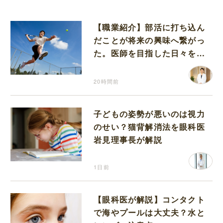
【職業紹介】部活に打ち込ん
だことが将来の興味へ繋がっ
た。医師を目指した日々を振
り返って思うこと
20時間前
子どもの姿勢が悪いのは視力
のせい？猫背解消法を眼科医
岩見理事長が解説
1日前
【眼科医が解説】コンタクト
で海やプールは大丈夫？水と