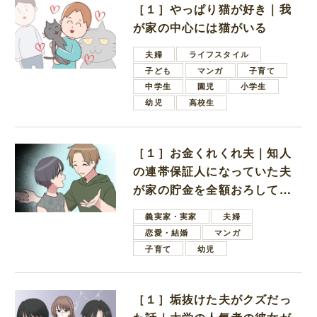
［１］やっぱり猫が好き｜我
が家の中心には猫がいる
夫婦
ライフスタイル
子ども
マンガ
子育て
中学生
園児
小学生
幼児
高校生
［１］お金くれくれ夫｜知人
の連帯保証人になっていた夫
が家の貯金を全額おろしてほ
しいと言ってきた
義実家・実家
夫婦
恋愛・結婚
マンガ
子育て
幼児
［１］垢抜けた夫がクズだっ