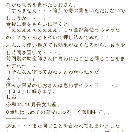
ながら朝食を食べたしおさん。
「すみません・・・追加で痔の薬をいただけないで
しょうか・・・」
食後に薬をもらいに行くと・・・
「えええええええええ、もう全部薬使っちゃった
の！？ちゃんとトイレで押し込んでみた？？
あんまり使い過ぎても効果がなくなるから、もう少
し時間を置いて・・・」
前回別の助産師さんに言われたことと同じことをま
た言われ・・・
（そんなん塗ってみねぇとわからねえだ
ろ！！！！）
痛みが限界のしおさんは思わずイライラ・・・。
［３２］に続きます。
しお
令和4年10月長女出産。
0歳児はじめての育児にゆるーく奮闘中です。
————
あぁ・・・また同じことを言われてしまいました