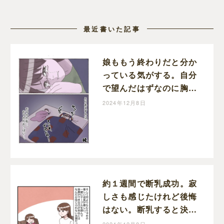
最近書いた記事
娘ももう終わりだと分か
っている気がする。自分
で望んだはずなのに胸が
締め付けられる。断乳す
2024年12月8日
ると決めた日［３６］｜
しおは娘育児中。
約１週間で断乳成功。寂
しさも感じたけれど後悔
はない。断乳すると決め
た日［３７完］｜しおは