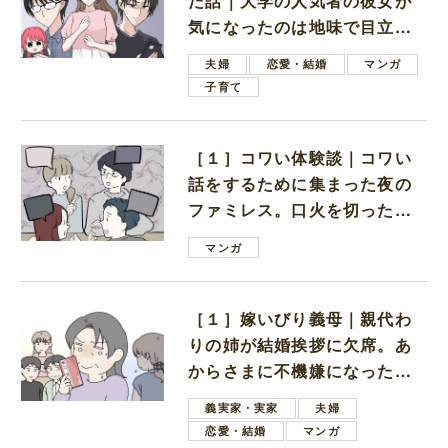
た話｜大学の人気者の彼女が
気になったのは地味で目立た
ない男子学生
夫婦
恋愛・結婚
マンガ
子育て
［１］コワい体験談｜コワい
話をするために集まった夜の
ファミレス。口火を切ったの
は電車好きの男の子ママ
マンガ
［１］嫁いびり義母｜親代わ
りの姉が結婚挨拶に欠席。あ
からさまに不機嫌になった義
母
義実家・実家
夫婦
恋愛・結婚
マンガ