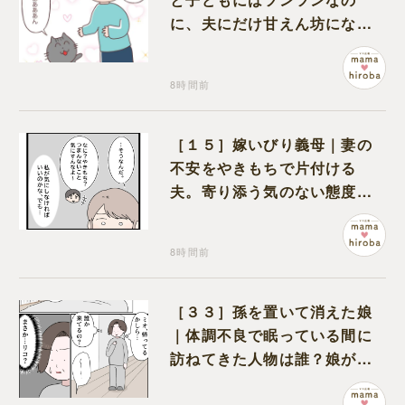
に、夫にだけ甘えん坊になる
猫のギャップに癒される
8時間前
［１５］嫁いびり義母｜妻の
不安をやきもちで片付ける
夫。寄り添う気のない態度に
モヤモヤが募る
8時間前
［３３］孫を置いて消えた娘
｜体調不良で眠っている間に
訪ねてきた人物は誰？娘が戻
ってきたのかと不安になる