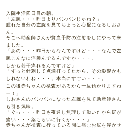
入院生活四日目の朝。
「左腕・・・昨日よりパンパンじゃね？」
腫れた自分の左腕を見てちょっと心配になるしおさ
ん。
そこへ助産師さんが貧血予防の注射をしにやって来
ました。
「あの・・・昨日からなんですけど・・・なんで左
腕こんなに浮腫んでるんですか・・・。
しかも若干痺れるんですけど」
「ずっと針刺して点滴打ってたから、その影響かも
しれないわね・・・。本当にすごい・・・。
この後赤ちゃんの検査があるから一旦預かりますね
ー！」
しおさんのパンパンになった左腕を見て助産師さん
も引き気味。
「ぐっ・・・昨日も夜通し無理して動いたから尻が
痛い・・・薬もらいに行くか・・・」
赤ちゃんが検査に行っている間に痛むお尻を浮かせ